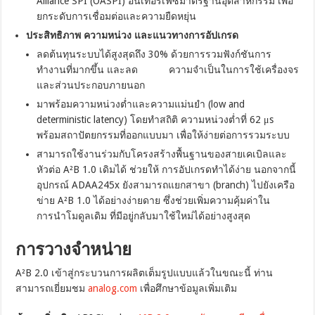
Alliance SPI (OASPI) อินเทอร์เฟซมาตรฐานอุตสาหกรรม เพื่อ
ยกระดับการเชื่อมต่อและความยืดหยุ่น
ประสิทธิภาพ ความหน่วง และแนวทางการอัปเกรด
ลดต้นทุนระบบได้สูงสุดถึง 30% ด้วยการรวมฟังก์ชันการ
ทำงานที่มากขึ้น และลด ความจำเป็นในการใช้เครื่องจร
และส่วนประกอบภายนอก
มาพร้อมความหน่วงต่ำและความแม่นยำ (low and
deterministic latency) โดยทำสถิติ ความหน่วงต่ำที่ 62 μs
พร้อมสถาปัตยกรรมที่ออกแบบมา เพื่อให้ง่ายต่อการรวมระบบ
สามารถใช้งานร่วมกับโครงสร้างพื้นฐานของสายเคเบิลและ
หัวต่อ A²B 1.0 เดิมได้ ช่วยให้ การอัปเกรดทำได้ง่าย นอกจากนี้
อุปกรณ์ ADAA245x ยังสามารถแยกสาขา (branch) ไปยังเครือ
ข่าย A²B 1.0 ได้อย่างง่ายดาย ซึ่งช่วยเพิ่มความคุ้มค่าใน
การนำโมดูลเดิม ที่มีอยู่กลับมาใช้ใหม่ได้อย่างสูงสุด
การวางจำหน่าย
A²B 2.0 เข้าสู่กระบวนการผลิตเต็มรูปแบบแล้วในขณะนี้ ท่าน
สามารถเยี่ยมชม
analog.com
เพื่อศึกษาข้อมูลเพิ่มเติม