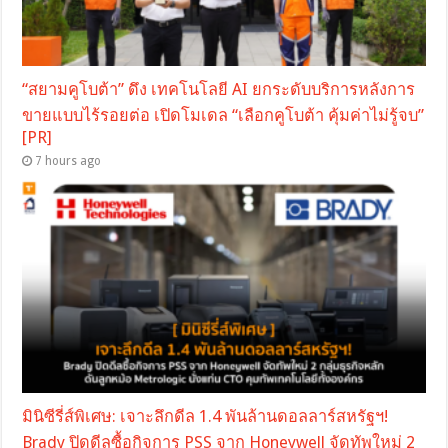
“สยามคูโบต้า” ดึง เทคโนโลยี AI ยกระดับบริการหลังการ
ขายแบบไร้รอยต่อ เปิดโมเดล “เลือกคูโบต้า คุ้มค่าไม่รู้จบ”
[PR]
7 hours ago
มินิซีรี่ส์พิเศษ: เจาะลึกดีล 1.4 พันล้านดอลลาร์สหรัฐฯ!
Brady ปิดดีลซื้อกิจการ PSS จาก Honeywell จัดทัพใหม่ 2