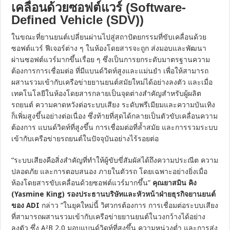
เคลื่อนด้วยซอฟต์แวร์ (Software-
Defined Vehicle (SDV))
ในขณะที่ยานยนต์เปลี่ยนผ่านไปสู่สถาปัตยกรรมที่ขับเคลื่อนด้วย
ซอฟต์แวร์ ฟีเจอร์ต่าง ๆ ในห้องโดยสารจะถูก ส่งมอบและพัฒนา
ผ่านซอฟต์แวร์มากขึ้นเรื่อย ๆ ซึ่งเป็นการยกระดับมาตรฐานความ
ต้องการการเชื่อมต่อ ที่มีแบนด์วิดท์สูงและแม่นยำ เพื่อให้สามารถ
ผสานรวมเข้ากับเครือข่ายยานยนต์สมัยใหม่ได้อย่างลงตัว และเมื่อ
เทคโนโลยีในห้องโดยสารกลายเป็นจุดต่างสำคัญสำหรับผู้ผลิต
รถยนต์ ความคาดหวังต่อระบบเสียง ระดับพรีเมียมและความบันเทิง
ก็เพิ่มสูงขึ้นอย่างต่อเนื่อง ซึ่งท้ายที่สุดได้กลายเป็นตัวขับเคลื่อนความ
ต้องการ แบนด์วิดท์ที่สูงขึ้น การเชื่อมต่อที่ล้ำสมัย และการรวมระบบ
เข้ากับเครือข่ายรถยนต์ในปัจจุบันอย่างไร้รอยต่อ
“ระบบเสียงคือสิ่งสำคัญที่ทำให้ผู้ขับขี่สัมผัสได้ถึงความประณีต ความ
ปลอดภัย และการตอบสนอง ภายในตัวรถ โดยเฉพาะอย่างยิ่งเมื่อ
ห้องโดยสารขับเคลื่อนด้วยซอฟต์แวร์มากขึ้น”
คุณยาสมิน คิง
(Yasmine King) รองประธานบริษัทและหัวหน้าฝ่ายธุรกิจยานยนต์
ของ ADI
กล่าว “ในยุคใหม่นี้ วิศวกรต้องการ การเชื่อมต่อระบบเสียง
ที่สามารถผสานรวมเข้ากับเครือข่ายยานยนต์ในวงกว้างได้อย่าง
ลงตัว ซึ่ง A²B 2.0 มอบแบนด์วิดท์ที่สูงขึ้น ความหน่วงต่ำ และการส่ง