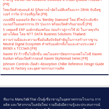
[PR]
ไทยเปิดตัวหุ่นยนต์ AI กู้ภัยทางน้ำอัตโนมัติเครื่องแรก ZBHA จับมือซู
เปอร์ การ์ด นำร่องที่ภูเก็ต [PR]
เบนท์ลีย์ มอเตอร์ส ตีความ ‘Bentley Diamond’ ใหม่ ดีไซน์ระดับซิก
เนเจอร์ในยนตรกรรม EV รุ่นแรก พร้อมเปิดตัวกันยายนนี้ [PR]
5 เหตุผลที่ ERP องค์กรต้องพร้อม ก่อนก้าวสู่การใช้ AI ในภาคธุรกิจ
อย่างได้ผล โดย NTT DATA Business Solutions Thailand
ความร่วมมือและความเชื่อมั่นคือปัจจัยสำคัญในการสร้างรากฐาน
Neutral Digital Ecosystem สำหรับองค์กรทั้งในและต่างประเทศ /
BKNIX x TCCtech [PR]
Xiaomi EV ก้าวขึ้นไปอีกขั้น เผยโฉมสถาปัตยกรรมเทคโนโลยี Xiaomi
Kunlun พร้อมเปิดตัวรถยนต์ Xiaomi SkyNomad Series [PR]
Johnson Controls เปิดตัว Absorption Chiller Reference Design Guide
หนุน AI Factory และอุตสาหกรรมการผลิต
ทีมงาน ManuTalkThai เป็นผู้เชี่ยวชาญในอุตสาหกรรมโรงงาน การ
ผลิต และวิศวกรรมในสมัยใหม่ รวมถึงยังมีความรู้และประสบการณ์