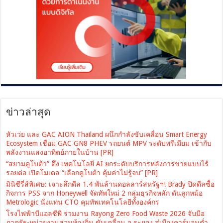
ข่าวล่าสุด
หัวเว่ย และ GAC AION Thailand ผนึกกำลังขับเคลื่อน Smart Energy
Ecosystem เชื่อม GAC GN8 PHEV รถยนต์ MPV ระดับพรีเมียม เข้ากับ
พลังงานแสงอาทิตย์ภายในบ้าน [PR]
“สยามคูโบต้า” ดึง เทคโนโลยี AI ยกระดับบริการหลังการขายแบบไร้
รอยต่อ เปิดโมเดล “เลือกคูโบต้า คุ้มค่าไม่รู้จบ” [PR]
มินิซีรี่ส์พิเศษ: เจาะลึกดีล 1.4 พันล้านดอลลาร์สหรัฐฯ! Brady ปิดดีลซื้อ
กิจการ PSS จาก Honeywell จัดทัพใหม่ 2 กลุ่มธุรกิจหลัก ดันลูกหม้อ
Metrologic นั่งแท่น CTO คุมทัพเทคโนโลยีทั้งองค์กร
โรงไฟฟ้าบีแอลซีพี ร่วมงาน Rayong Zero Food Waste 2026 จับมือ
ภาครัฐ-หน่วยงานส่วนท้องถิ่น ขับเคลื่อน จ.ระยอง สู่เมืองคาร์บอนต่ำ