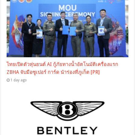
ไทยเปิดตัวหุ่นยนต์ AI กู้ภัยทางน้ำอัตโนมัติเครื่องแรก
ZBHA จับมือซูเปอร์ การ์ด นำร่องที่ภูเก็ต [PR]
1 day ago