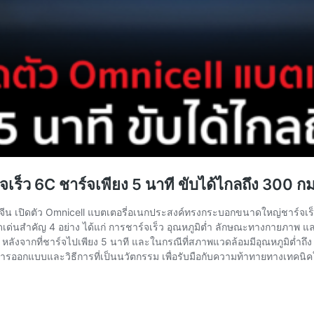
เร็ว 6C ชาร์จเพียง 5 นาที ขับได้ไกลถึง 300 กม
ีน เปิดตัว Omnicell แบตเตอรี่อเนกประสงค์ทรงกระบอกขนาดใหญ่ชาร์จเร็ว
ดเด่นสำคัญ 4 อย่าง ได้แก่ การชาร์จเร็ว อุณหภูมิต่ำ ลักษณะทางกายภาพ แล
 หลังจากที่ชาร์จไปเพียง 5 นาที และในกรณีที่สภาพแวดล้อมมีอุณหภูมิต่ำถ
ที่การออกแบบและวิธีการที่เป็นนวัตกรรม เพื่อรับมือกับความท้าทายทางเท