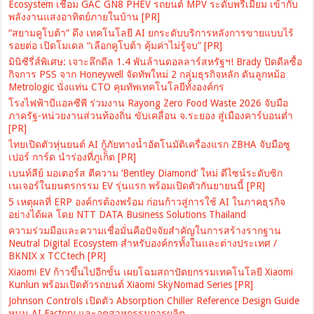
Ecosystem เชื่อม GAC GN8 PHEV รถยนต์ MPV ระดับพรีเมียม เข้ากับ
พลังงานแสงอาทิตย์ภายในบ้าน [PR]
“สยามคูโบต้า” ดึง เทคโนโลยี AI ยกระดับบริการหลังการขายแบบไร้
รอยต่อ เปิดโมเดล “เลือกคูโบต้า คุ้มค่าไม่รู้จบ” [PR]
มินิซีรี่ส์พิเศษ: เจาะลึกดีล 1.4 พันล้านดอลลาร์สหรัฐฯ! Brady ปิดดีลซื้อ
กิจการ PSS จาก Honeywell จัดทัพใหม่ 2 กลุ่มธุรกิจหลัก ดันลูกหม้อ
Metrologic นั่งแท่น CTO คุมทัพเทคโนโลยีทั้งองค์กร
โรงไฟฟ้าบีแอลซีพี ร่วมงาน Rayong Zero Food Waste 2026 จับมือ
ภาครัฐ-หน่วยงานส่วนท้องถิ่น ขับเคลื่อน จ.ระยอง สู่เมืองคาร์บอนต่ำ
[PR]
ไทยเปิดตัวหุ่นยนต์ AI กู้ภัยทางน้ำอัตโนมัติเครื่องแรก ZBHA จับมือซู
เปอร์ การ์ด นำร่องที่ภูเก็ต [PR]
เบนท์ลีย์ มอเตอร์ส ตีความ ‘Bentley Diamond’ ใหม่ ดีไซน์ระดับซิก
เนเจอร์ในยนตรกรรม EV รุ่นแรก พร้อมเปิดตัวกันยายนนี้ [PR]
5 เหตุผลที่ ERP องค์กรต้องพร้อม ก่อนก้าวสู่การใช้ AI ในภาคธุรกิจ
อย่างได้ผล โดย NTT DATA Business Solutions Thailand
ความร่วมมือและความเชื่อมั่นคือปัจจัยสำคัญในการสร้างรากฐาน
Neutral Digital Ecosystem สำหรับองค์กรทั้งในและต่างประเทศ /
BKNIX x TCCtech [PR]
Xiaomi EV ก้าวขึ้นไปอีกขั้น เผยโฉมสถาปัตยกรรมเทคโนโลยี Xiaomi
Kunlun พร้อมเปิดตัวรถยนต์ Xiaomi SkyNomad Series [PR]
Johnson Controls เปิดตัว Absorption Chiller Reference Design Guide
หนุน AI Factory และอุตสาหกรรมการผลิต