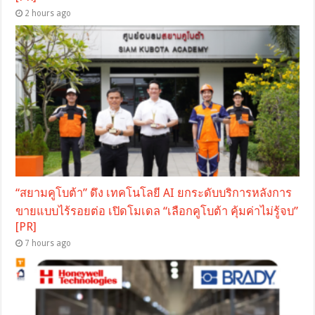
2 hours ago
“สยามคูโบต้า” ดึง เทคโนโลยี AI ยกระดับบริการหลังการ
ขายแบบไร้รอยต่อ เปิดโมเดล “เลือกคูโบต้า คุ้มค่าไม่รู้จบ”
[PR]
7 hours ago