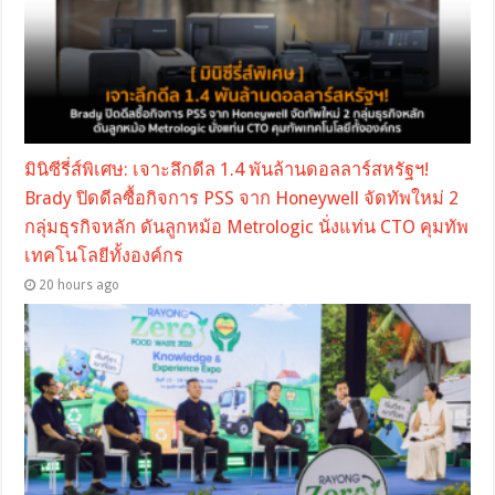
มินิซีรี่ส์พิเศษ: เจาะลึกดีล 1.4 พันล้านดอลลาร์สหรัฐฯ!
Brady ปิดดีลซื้อกิจการ PSS จาก Honeywell จัดทัพใหม่ 2
กลุ่มธุรกิจหลัก ดันลูกหม้อ Metrologic นั่งแท่น CTO คุมทัพ
เทคโนโลยีทั้งองค์กร
20 hours ago