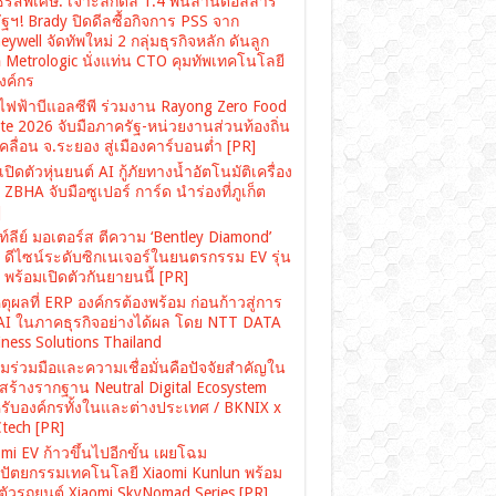
ซีรี่ส์พิเศษ: เจาะลึกดีล 1.4 พันล้านดอลลาร์
ฐฯ! Brady ปิดดีลซื้อกิจการ PSS จาก
ywell จัดทัพใหม่ 2 กลุ่มธุรกิจหลัก ดันลูก
อ Metrologic นั่งแท่น CTO คุมทัพเทคโนโลยี
องค์กร
ไฟฟ้าบีแอลซีพี ร่วมงาน Rayong Zero Food
te 2026 จับมือภาครัฐ-หน่วยงานส่วนท้องถิ่น
คลื่อน จ.ระยอง สู่เมืองคาร์บอนต่ำ [PR]
ปิดตัวหุ่นยนต์ AI กู้ภัยทางน้ำอัตโนมัติเครื่อง
ZBHA จับมือซูเปอร์ การ์ด นำร่องที่ภูเก็ต
]
์ลีย์ มอเตอร์ส ตีความ ‘Bentley Diamond’
่ ดีไซน์ระดับซิกเนเจอร์ในยนตรกรรม EV รุ่น
พร้อมเปิดตัวกันยายนนี้ [PR]
ตุผลที่ ERP องค์กรต้องพร้อม ก่อนก้าวสู่การ
 AI ในภาคธุรกิจอย่างได้ผล โดย NTT DATA
ness Solutions Thailand
มร่วมมือและความเชื่อมั่นคือปัจจัยสำคัญใน
สร้างรากฐาน Neutral Digital Ecosystem
รับองค์กรทั้งในและต่างประเทศ / BKNIX x
tech [PR]
mi EV ก้าวขึ้นไปอีกขั้น เผยโฉม
ปัตยกรรมเทคโนโลยี Xiaomi Kunlun พร้อม
ดตัวรถยนต์ Xiaomi SkyNomad Series [PR]