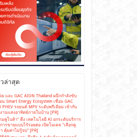
าวล่าสุด
เว่ย และ GAC AION Thailand ผนึกกำลังขับ
ื่อน Smart Energy Ecosystem เชื่อม GAC
 PHEV รถยนต์ MPV ระดับพรีเมียม เข้ากับ
งงานแสงอาทิตย์ภายในบ้าน [PR]
ามคูโบต้า” ดึง เทคโนโลยี AI ยกระดับบริการ
งการขายแบบไร้รอยต่อ เปิดโมเดล “เลือกคู
า คุ้มค่าไม่รู้จบ” [PR]