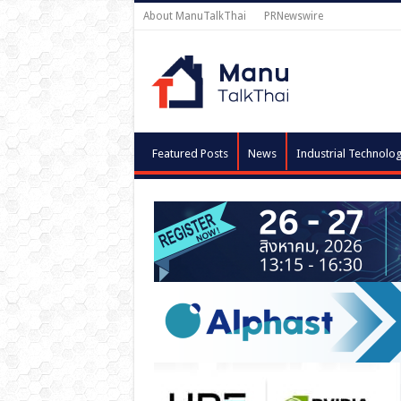
About ManuTalkThai
PRNewswire
Featured Posts
News
Industrial Technolo