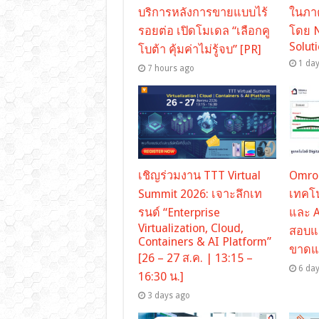
บริการหลังการขายแบบไร้
ในภาค
รอยต่อ เปิดโมเดล “เลือกคู
โดย 
Solut
โบต้า คุ้มค่าไม่รู้จบ” [PR]
1 da
7 hours ago
เชิญร่วมงาน TTT Virtual
Omron
Summit 2026: เจาะลึกเท
เทคโน
รนด์ “Enterprise
และ 
Virtualization, Cloud,
สอบแ
Containers & AI Platform”
ขาดแ
[26 – 27 ส.ค. | 13:15 –
6 da
16:30 น.]
3 days ago