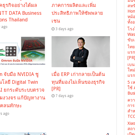
มินิ
ธุรกิจอย่างได้ผล
ภาคการผลิตและเพิ่ม
สหรั
Hone
NTT DATA Business
ประสิทธิภาพให้ซัพพลาย
หม้
ions Thailand
เชน
ทั้ง
y ago
โรง
3 days ago
Was
ขับเ
ไทยเ
แรก 
[PR
เบนท
ใหม
 จับมือ NVIDIA ชู
เมื่อ ERP เก่ากลายเป็นต้น
แรก 
โลยี Digital Twin
ทุนที่มองไม่เห็นของธุรกิจ
5 เห
ใช้
[PR]
AI ยกระดับระบบตรวจ
Busi
7 days ago
ผงวงจร แก้ปัญหางาน
ควา
คลนทักษะ
การ
สำห
ys ago
TCC
Xiao
สถา
เปิ