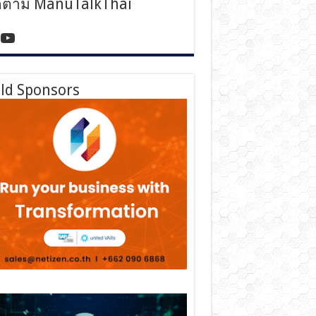
ดตาม ManuTalkThai
tps://www.facebook.com/manutalkthai/
YouTube
ld Sponsors