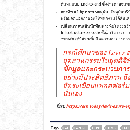
ต้นทุนแบบ End-to-end ซึ่งง่ายดายจนพน
กองทัพ AI Agents ทะลุพัน:
ปัจจุบันบริ
พร้อมจัดแฮกกาธอนให้พนักงานได้คุ้นเคย
เปลี่ยนทุกคนเป็นนักพัฒนา:
ทีมโครงสร้า
Infrastructure as code ซึ่งผู้บริหารระบุว
ซอฟต์แวร์”
ช่วยเพิ่มขีดความสามารถกา
กรณีศึกษาของ Levi’s
อุตสาหกรรมในยุคดิจิท
ข้อมูลและกระบวนการย
อย่างมีประสิทธิภาพ จ
จัดระเบียบแพลตฟอร์มแ
นั่นเอง
ที่มา:
https://erp.today/levis-azure-er
Tags
AI
AZURE
ERP
LEVI'S
MIC