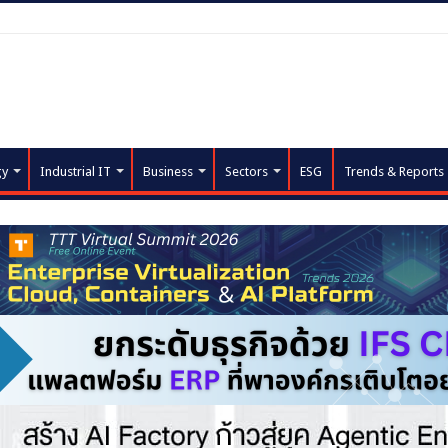
gy
Industrial IT
Business
Sectors
ESG
Trends & Reports