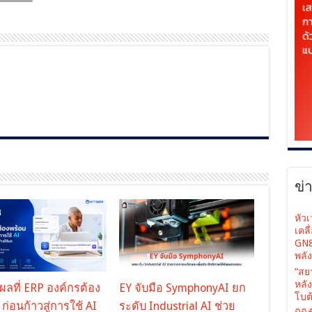
ข่
หัว
เคล
GN8
พลั
“สย
หลั
ุผลที่ ERP องค์กรต้อง
EY จับมือ SymphonyAI ยก
โบต้
 ก่อนก้าวสู่การใช้ AI
ระดับ Industrial AI ช่วย