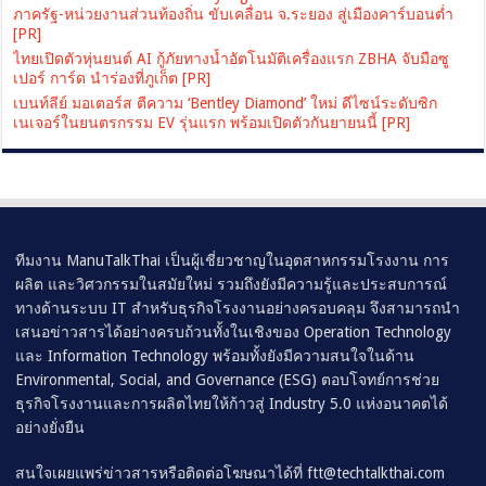
ภาครัฐ-หน่วยงานส่วนท้องถิ่น ขับเคลื่อน จ.ระยอง สู่เมืองคาร์บอนต่ำ
[PR]
ไทยเปิดตัวหุ่นยนต์ AI กู้ภัยทางน้ำอัตโนมัติเครื่องแรก ZBHA จับมือซู
เปอร์ การ์ด นำร่องที่ภูเก็ต [PR]
เบนท์ลีย์ มอเตอร์ส ตีความ ‘Bentley Diamond’ ใหม่ ดีไซน์ระดับซิก
เนเจอร์ในยนตรกรรม EV รุ่นแรก พร้อมเปิดตัวกันยายนนี้ [PR]
ทีมงาน ManuTalkThai เป็นผู้เชี่ยวชาญในอุตสาหกรรมโรงงาน การ
ผลิต และวิศวกรรมในสมัยใหม่ รวมถึงยังมีความรู้และประสบการณ์
ทางด้านระบบ IT สำหรับธุรกิจโรงงานอย่างครอบคลุม จึงสามารถนำ
เสนอข่าวสารได้อย่างครบถ้วนทั้งในเชิงของ Operation Technology
และ Information Technology พร้อมทั้งยังมีความสนใจในด้าน
Environmental, Social, and Governance (ESG) ตอบโจทย์การช่วย
ธุรกิจโรงงานและการผลิตไทยให้ก้าวสู่ Industry 5.0 แห่งอนาคตได้
อย่างยั่งยืน
สนใจเผยแพร่ข่าวสารหรือติดต่อโฆษณาได้ที่
ftt@techtalkthai.com