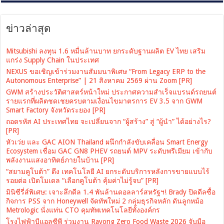
ข่าวล่าสุด
Mitsubishi ลงทุน 1.6 หมื่นล้านบาท ยกระดับฐานผลิต EV ไทย เสริม
แกร่ง Supply Chain ในประเทศ
NEXUS ขอเชิญเข้าร่วมงานสัมมนาพิเศษ “From Legacy ERP to the
Autonomous Enterprise” | 21 สิงหาคม 2569 ผ่าน Zoom [PR]
GWM สร้างประวัติศาสตร์หน้าใหม่ ประกาศความสำเร็จแบรนด์รถยนต์
รายแรกที่ผลิตชดเชยครบตามเงื่อนไขมาตรการ EV 3.5 จาก GWM
Smart Factory จังหวัดระยอง [PR]
ถอดรหัส AI ประเทศไทย จะเปลี่ยนจาก “ผู้สร้าง” สู่ “ผู้นำ” ได้อย่างไร?
[PR]
หัวเว่ย และ GAC AION Thailand ผนึกกำลังขับเคลื่อน Smart Energy
Ecosystem เชื่อม GAC GN8 PHEV รถยนต์ MPV ระดับพรีเมียม เข้ากับ
พลังงานแสงอาทิตย์ภายในบ้าน [PR]
“สยามคูโบต้า” ดึง เทคโนโลยี AI ยกระดับบริการหลังการขายแบบไร้
รอยต่อ เปิดโมเดล “เลือกคูโบต้า คุ้มค่าไม่รู้จบ” [PR]
มินิซีรี่ส์พิเศษ: เจาะลึกดีล 1.4 พันล้านดอลลาร์สหรัฐฯ! Brady ปิดดีลซื้อ
กิจการ PSS จาก Honeywell จัดทัพใหม่ 2 กลุ่มธุรกิจหลัก ดันลูกหม้อ
Metrologic นั่งแท่น CTO คุมทัพเทคโนโลยีทั้งองค์กร
โรงไฟฟ้าบีแอลซีพี ร่วมงาน Rayong Zero Food Waste 2026 จับมือ