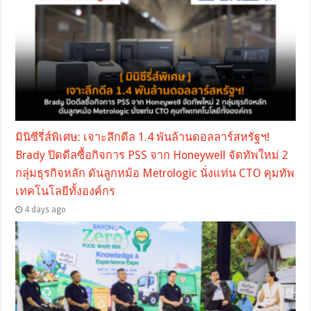
มินิซีรี่ส์พิเศษ: เจาะลึกดีล 1.4 พันล้านดอลลาร์สหรัฐฯ!
Brady ปิดดีลซื้อกิจการ PSS จาก Honeywell จัดทัพใหม่ 2
กลุ่มธุรกิจหลัก ดันลูกหม้อ Metrologic นั่งแท่น CTO คุมทัพ
เทคโนโลยีทั้งองค์กร
4 days ago