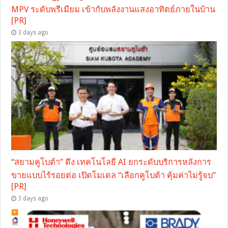
MPV ระดับพรีเมียม เข้ากับพลังงานแสงอาทิตย์ภายในบ้าน
[PR]
3 days ago
“สยามคูโบต้า” ดึง เทคโนโลยี AI ยกระดับบริการหลังการ
ขายแบบไร้รอยต่อ เปิดโมเดล “เลือกคูโบต้า คุ้มค่าไม่รู้จบ”
[PR]
3 days ago