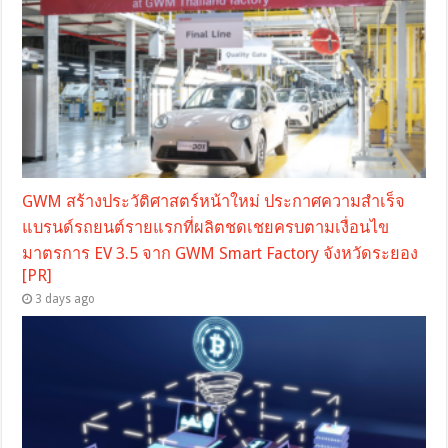
GWM สร้างประวัติศาสตร์หน้าใหม่ ประกาศความสำเร็จ
แบรนด์รถยนต์รายแรกที่ผลิตชดเชยครบตามเงื่อนไข
มาตรการ EV 3.5 จาก GWM Smart Factory จังหวัดระยอง
[PR]
3 days ago