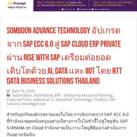
Somboon Advance Technology อัปเกรด
จาก SAP ECC 6.0 สู่ SAP Cloud ERP Private
ผ่าน RISE with SAP เตรียมต่อยอด
เติบโตด้วย AI, Data และ IIoT โดย NTT
DATA Business Solutions Thailand
June 10, 2026
Automation
,
Automotive
,
ERP - Enterprise Resource Planning
,
Featured Posts
,
Industrial IT
,
Industrial Technology
,
Product
,
SAP
,
Sectors
,
Uncategorized
สำหรับธุรกิจองค์กรหลายแห่งในไทย การอัปเกรดจาก SAP ECC 6.0
ที่กำลังจะหยุดสนับสนุนอย่างเป็ทางการในไม่ช้านี้ไปสู่โซลูชัน SAP
S/4HANA on Cloud กำลังกลายเป็นวาระใหญ่ที่ต้องเร่งดำเนินการ
กันอย่างเข้มข้น