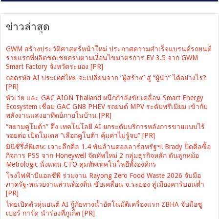
ข่าวล่าสุด
GWM สร้างประวัติศาสตร์หน้าใหม่ ประกาศความสำเร็จแบรนด์รถยนต์
รายแรกที่ผลิตชดเชยครบตามเงื่อนไขมาตรการ EV 3.5 จาก GWM
Smart Factory จังหวัดระยอง [PR]
ถอดรหัส AI ประเทศไทย จะเปลี่ยนจาก “ผู้สร้าง” สู่ “ผู้นำ” ได้อย่างไร?
[PR]
หัวเว่ย และ GAC AION Thailand ผนึกกำลังขับเคลื่อน Smart Energy
Ecosystem เชื่อม GAC GN8 PHEV รถยนต์ MPV ระดับพรีเมียม เข้ากับ
พลังงานแสงอาทิตย์ภายในบ้าน [PR]
“สยามคูโบต้า” ดึง เทคโนโลยี AI ยกระดับบริการหลังการขายแบบไร้
รอยต่อ เปิดโมเดล “เลือกคูโบต้า คุ้มค่าไม่รู้จบ” [PR]
มินิซีรี่ส์พิเศษ: เจาะลึกดีล 1.4 พันล้านดอลลาร์สหรัฐฯ! Brady ปิดดีลซื้อ
กิจการ PSS จาก Honeywell จัดทัพใหม่ 2 กลุ่มธุรกิจหลัก ดันลูกหม้อ
Metrologic นั่งแท่น CTO คุมทัพเทคโนโลยีทั้งองค์กร
โรงไฟฟ้าบีแอลซีพี ร่วมงาน Rayong Zero Food Waste 2026 จับมือ
ภาครัฐ-หน่วยงานส่วนท้องถิ่น ขับเคลื่อน จ.ระยอง สู่เมืองคาร์บอนต่ำ
[PR]
ไทยเปิดตัวหุ่นยนต์ AI กู้ภัยทางน้ำอัตโนมัติเครื่องแรก ZBHA จับมือซู
เปอร์ การ์ด นำร่องที่ภูเก็ต [PR]