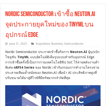
Nordic Semiconductor เข้าซื้อ Neuton.AI
จุดประกายยุคใหม่ของ TinyML บน
อุปกรณ์ Edge
June 21, 2025
Acquisition
,
Business
,
Semiconductor
Nordic Semiconductor ประกาศเข้าซื้อกิจการ
Neuton.AI
ผู้บุกเบิก
โซลูชัน
TinyML
แบบอัตโนมัติเต็มรูปแบบสำหรับอุปกรณ์ Edge
การเข้าซื้อครั้งนี้เป็นการรวมเทคโนโลยีชิป SoC ไร้สายพลังงานต่ำ
พิเศษ
nRF54 Series
ของ Nordic เข้ากับกรอบการทำงานโครงข่าย
ประสาทเทียมล้ำสมัยของ Neuton.AI เพื่อนำ AI ประสิทธิภาพสูงที่
ปรับขนาดได้มาสู่ดีไวซ์ที่มีทรัพยากรจำกัดที่สุด