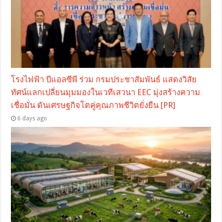
โรงไฟฟ้า บีแอลซีพี ร่วม กรมประชาสัมพันธ์ แสดงวิสัย
ทัศน์แลกเปลี่ยนมุมมองในเวทีเสวนา EEC มุ่งสร้างความ
เชื่อมั่น ดันเศรษฐกิจโตคู่คุณภาพชีวิตยั่งยืน [PR]
6 days ago