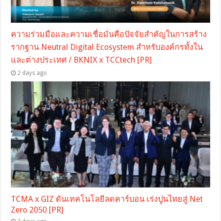
ความร่วมมือและความเชื่อมั่นคือปัจจัยสำคัญในการสร้าง
รากฐาน Neutral Digital Ecosystem สำหรับองค์กรทั้งใน
และต่างประเทศ / BKNIX x TCCtech [PR]
2 days ago
TCMA x GIZ ดันเทคโนโลยีลดคาร์บอน เร่งปูนไทยสู่ Net
Zero 2050 [PR]