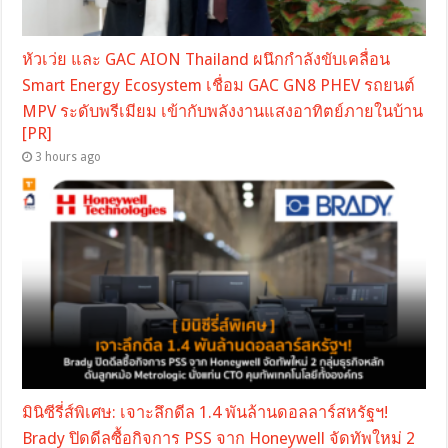
หัวเว่ย และ GAC AION Thailand ผนึกกำลังขับเคลื่อน
Smart Energy Ecosystem เชื่อม GAC GN8 PHEV รถยนต์
MPV ระดับพรีเมียม เข้ากับพลังงานแสงอาทิตย์ภายในบ้าน
[PR]
3 hours ago
มินิซีรี่ส์พิเศษ: เจาะลึกดีล 1.4 พันล้านดอลลาร์สหรัฐฯ!
Brady ปิดดีลซื้อกิจการ PSS จาก Honeywell จัดทัพใหม่ 2