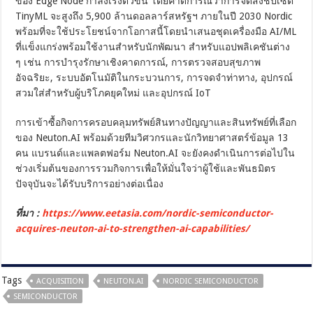
ของ Edge Node กำลังเร่งตัวขึ้น โดยคาดการณ์ว่าการจัดส่งชิปเซ็ต
TinyML จะสูงถึง 5,900 ล้านดอลลาร์สหรัฐฯ ภายในปี 2030 Nordic
พร้อมที่จะใช้ประโยชน์จากโอกาสนี้โดยนำเสนอชุดเครื่องมือ AI/ML
ที่แข็งแกร่งพร้อมใช้งานสำหรับนักพัฒนา สำหรับแอปพลิเคชันต่าง
ๆ เช่น การบำรุงรักษาเชิงคาดการณ์, การตรวจสอบสุขภาพ
อัจฉริยะ, ระบบอัตโนมัติในกระบวนการ, การจดจำท่าทาง, อุปกรณ์
สวมใส่สำหรับผู้บริโภคยุคใหม่ และอุปกรณ์ IoT
การเข้าซื้อกิจการครอบคลุมทรัพย์สินทางปัญญาและสินทรัพย์ที่เลือก
ของ Neuton.AI พร้อมด้วยทีมวิศวกรและนักวิทยาศาสตร์ข้อมูล 13
คน แบรนด์และแพลตฟอร์ม Neuton.AI จะยังคงดำเนินการต่อไปใน
ช่วงเริ่มต้นของการรวมกิจการเพื่อให้มั่นใจว่าผู้ใช้และพันธมิตร
ปัจจุบันจะได้รับบริการอย่างต่อเนื่อง
ที่มา :
https://www.eetasia.com/nordic-semiconductor-
acquires-neuton-ai-to-strengthen-ai-capabilities/
Tags
ACQUISITION
NEUTON.AI
NORDIC SEMICONDUCTOR
SEMICONDUCTOR