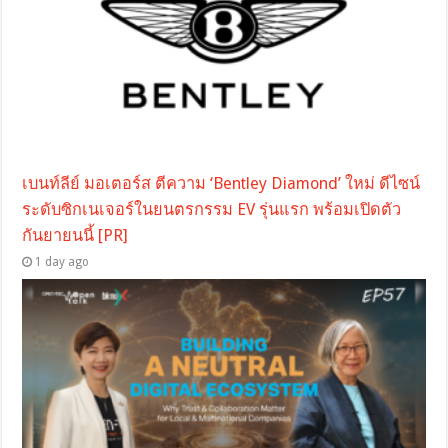
เบนท์ลีย์ มอเตอร์ส ตีความ ‘Bentley Diamond’ ใหม่ ดีไซน์
ระดับซิกเนเจอร์ในยนตรกรรม EV รุ่นแรก พร้อมเปิดตัว
กันยายนนี้ [PR]
1 day ago