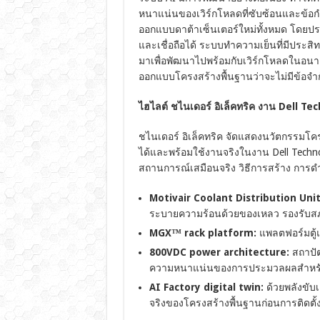
หนาแน่นของเวิร์กโหลดที่ซับซ้อนและข้อกำ
ออกแบบดาต้าเซ็นเตอร์ใหม่ทั้งหมด โดยปร
และเชื่อถือได้
ระบบทำความเย็นที่มีประสิท
มาเพื่อพัฒนาไปพร้อมกับเวิร์กโหลดในอนาคต
ออกแบบโครงสร้างพื้นฐานว่าจะไม่มีข้อจ
ไฮไลต์ ชไนเดอร์ อิเล็คทริค งาน Dell T
ชไนเดอร์ อิเล็คทริค จัดแสดงนวัตกรรมโครง
ได้และพร้อมใช้งานจริงในงาน
Dell Techn
สถานการณ์เสมือนจริง วิธีการสร้าง การ
Motivair Coolant Distribution Unit
ระบายความร้อนด้วยของเหลว รองรับส
MGX™ rack platform:
แพลตฟอร์มตู้
800VDC power architecture:
สถาปั
ความหนาแน่นของการประมวลผลสำหร
AI Factory digital twin:
ด้วยพลังขับ
จริงของโครงสร้างพื้นฐานก่อนการติดตั้