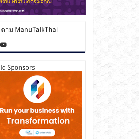
ดตาม ManuTalkThai
tps://www.facebook.com/manutalkthai/
YouTube
ld Sponsors