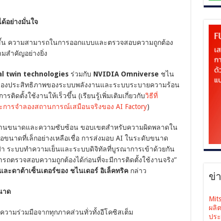
ด้อย่างมั่นใจ
ากขึ้น ความสามารถในการออกแบบและตรวจสอบความถูกต้อง
มสำคัญอย่างยิ่ง
l twin technologies
ร่วมกับ
NVIDIA Omniverse
ชไน
ถจำลองประสิทธิภาพของระบบพลังงานและระบบระบายความร้อน
ิดตั้งใช้งานให้เร็วขึ้น (เรียนรู้เพิ่มเติมเกี่ยวกับ
วิธีที่
การจำลองสถานการณ์เสมือนจริงของ AI Factory
)
้งในด้านขนาดและความซับซ้อน ขอบเขตสำหรับความผิดพลาดใน
ขนาดที่เล็กอย่างเหลือเชื่อ การส่งมอบ AI ในระดับขนาด
้า ระบบทำความเย็นและระบบดิจิทัลที่บูรณาการเข้าด้วยกัน
รถตรวจสอบความถูกต้องได้ก่อนที่จะมีการติดตั้งใช้งานจริง”
ละดาต้าเซ็นเตอร์ของ ชไนเดอร์ อิเล็คทริค
กล่าว
ข่
ขนาด
Mit
ผลิ
วามร่วมมือจากทุกภาคส่วนทั่วทั้งอีโคซิสเต็ม
ประ