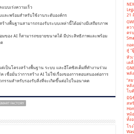
NEX
บบเร่งความเร็ว
Leg
21 
และพร้อมสำหรับใช้งานระดับองค์กร
GWM
สร้างพื้นฐานสามารถรองรับระบบเหล่านี้ได้อย่างมีเสถียรภาพ
ควา
ครบ
ดล้อมของ AI ก็สามารถขยายขนาดได้ มีประสิทธิภาพและพร้อม
Sma
คต
ถอด
สู่ 
หัว
เคล
์ แต่เป็นโครงสร้างพื้นฐาน ระบบ และอีโคซิสเต็มที่ทำงานร่วม
GN8
พลั
ริค เชื่อมั่นว่าการสร้าง AI ไม่ใช่เรื่องของการตอบสนองต่อการ
“สย
กรรมสำหรับรองรับสิ่งที่จะเกิดขึ้นต่อไปในอนาคต
หลั
โบต้
มินิ
สหรั
SMART FACTORY
Hone
หม้
ทั้ง
โรง
Was