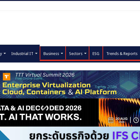
y
Industrial IT
Business
Sectors
ESG
Trends & Reports