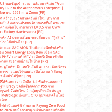
US ขอเชิญเข้าร่วมงานสัมมนาพิเศษ “From
acy ERP to the Autonomous Enterprise” |
สิงหาคม 2569 ผ่าน Zoom [PR]
 สร้างประวัติศาสตร์หน้าใหม่ ประกาศ
มสำเร็จแบรนด์รถยนต์รายแรกที่ผลิตชดเชย
ตามเงื่อนไขมาตรการ EV 3.5 จาก GWM
rt Factory จังหวัดระยอง [PR]
รหัส AI ประเทศไทย จะเปลี่ยนจาก “ผู้สร้าง”
“ผู้นำ” ได้อย่างไร? [PR]
เว่ย และ GAC AION Thailand ผนึกกำลังขับ
ื่อน Smart Energy Ecosystem เชื่อม GAC
 PHEV รถยนต์ MPV ระดับพรีเมียม เข้ากับ
งงานแสงอาทิตย์ภายในบ้าน [PR]
ามคูโบต้า” ดึง เทคโนโลยี AI ยกระดับบริการ
งการขายแบบไร้รอยต่อ เปิดโมเดล “เลือกคู
า คุ้มค่าไม่รู้จบ” [PR]
ซีรี่ส์พิเศษ: เจาะลึกดีล 1.4 พันล้านดอลลาร์
ฐฯ! Brady ปิดดีลซื้อกิจการ PSS จาก
ywell จัดทัพใหม่ 2 กลุ่มธุรกิจหลัก ดันลูก
อ Metrologic นั่งแท่น CTO คุมทัพเทคโนโลยี
องค์กร
ไฟฟ้าบีแอลซีพี ร่วมงาน Rayong Zero Food
te 2026 จับมือภาครัฐ-หน่วยงานส่วนท้องถิ่น