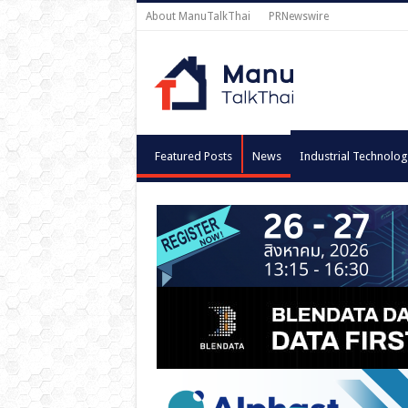
About ManuTalkThai
PRNewswire
Featured Posts
News
Industrial Technolog