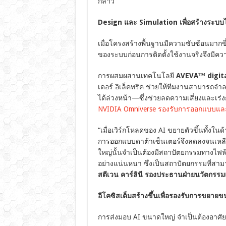
กล่าว
Design และ Simulation
เพื่อสร้างระบบไ
เมื่อโครงสร้างพื้นฐานมีความซับซ้อนม
ของระบบก่อนการติดตั้งใช้งานจริงจึงมีควา
การผสมผสานเทคโนโลยี
AVEVA™ digita
เดอร์ อิเล็คทริค ช่วยให้ทีมงานสามาร
ได้ล่วงหน้า—ซึ่งช่วยลดความเสี่ยงและเร่งการต
NVIDIA Omniverse รองรับการออกแบบและ
“เมื่อเวิร์กโหลดของ AI ขยายตัวขึ้นทั
การออกแบบดาต้าเซ็นเตอร์จึงลดลงจนเหลือ
ใหญ่นั้นจำเป็นต้องมีสถาปัตยกรรมทางไฟฟ
อย่างแน่นหนา ซึ่งเป็นสถาปัตยกรรมที่สามา
สตีเวน คาร์ลินี รองประธานฝ่ายนวัตกรรมแ
อีโคซิสเต็มสร้างขึ้นเพื่อรองรับการขยาย
การส่งมอบ AI ขนาดใหญ่ จำเป็นต้องอาศัยค