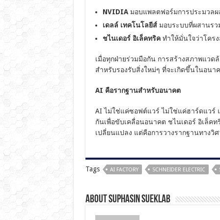
NVIDIA
มอบแพลตฟอร์มการประมวลผลแ
เดลล์ เทคโนโลยีส์
มอบระบบที่ผสานรวม
ชไนเดอร์ อิเล็คทริค
ทำให้มั่นใจว่าโครง
เมื่อทุกฝ่ายร่วมมือกัน การสร้างสภาพแว
สำหรับรองรับสิ่งใหม่ๆ ที่จะเกิดขึ้นในอนา
AI คือรากฐานสำหรับอนาคต
AI ไม่ใช่แค่ซอฟต์แวร์ ไม่ใช่แค่ฮาร์ดแวร
กันเพื่อขับเคลื่อนอนาคต ชไนเดอร์ อิเล็คท
เปลี่ยนแปลง แต่คือการวางรากฐานทางวิศว
Tags
AI FACTORY
SCHNEIDER ELECTRIC
About Suphasin Sueklab