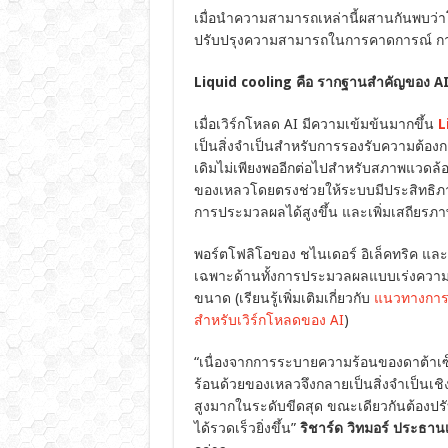
เมื่อนำความสามารถเหล่านี้ผสานกันพบว่า
ปรับปรุงความสามารถในการคาดการณ์ กา
Liquid cooling คือ รากฐานสำคัญของ A
เมื่อเวิร์กโหลด AI มีความเข้มข้นมากขึ้น
L
เป็นสิ่งจำเป็นสำหรับการรองรับความต้อ
เดิมไม่เพียงพออีกต่อไปสำหรับสภาพแวดล้
ของเหลวโดยตรงช่วยให้ระบบมีประสิทธิภ
การประมวลผลได้สูงขึ้น และเพิ่มเสถีย
พอร์ตโฟลิโอของ ชไนเดอร์ อิเล็คทริค แล
เฉพาะด้านทั้งการประมวลผลแบบเร่งความเ
ขนาด (เรียนรู้เพิ่มเติมเกี่ยวกับ
แนวทางการร
สำหรับเวิร์กโหลดของ AI
)
“เนื่องจากการระบายความร้อนของดาต้าเซ
ร้อนด้วยของเหลวจึงกลายเป็นสิ่งจำเป็นเชิ
สูงมากในระดับขีดสุด ขณะเดียวกันต้องปร
ได้รวดเร็วยิ่งขึ้น”
ริชาร์ด วิทมอร์ ประธาน