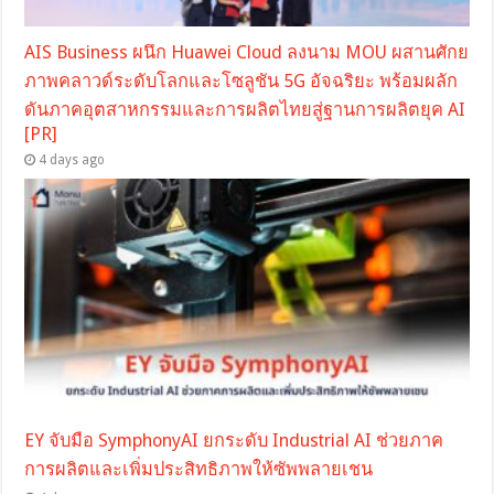
AIS Business ผนึก Huawei Cloud ลงนาม MOU ผสานศักย
ภาพคลาวด์ระดับโลกและโซลูชัน 5G อัจฉริยะ พร้อมผลัก
ดันภาคอุตสาหกรรมและการผลิตไทยสู่ฐานการผลิตยุค AI
[PR]
4 days ago
EY จับมือ SymphonyAI ยกระดับ Industrial AI ช่วยภาค
การผลิตและเพิ่มประสิทธิภาพให้ซัพพลายเชน