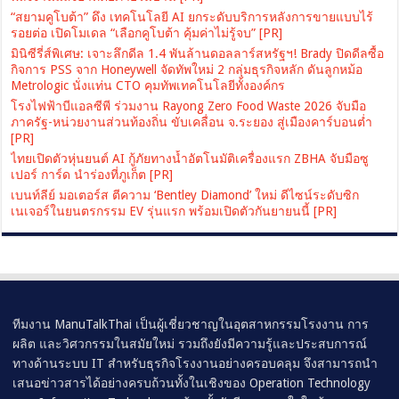
“สยามคูโบต้า” ดึง เทคโนโลยี AI ยกระดับบริการหลังการขายแบบไร้
รอยต่อ เปิดโมเดล “เลือกคูโบต้า คุ้มค่าไม่รู้จบ” [PR]
มินิซีรี่ส์พิเศษ: เจาะลึกดีล 1.4 พันล้านดอลลาร์สหรัฐฯ! Brady ปิดดีลซื้อ
กิจการ PSS จาก Honeywell จัดทัพใหม่ 2 กลุ่มธุรกิจหลัก ดันลูกหม้อ
Metrologic นั่งแท่น CTO คุมทัพเทคโนโลยีทั้งองค์กร
โรงไฟฟ้าบีแอลซีพี ร่วมงาน Rayong Zero Food Waste 2026 จับมือ
ภาครัฐ-หน่วยงานส่วนท้องถิ่น ขับเคลื่อน จ.ระยอง สู่เมืองคาร์บอนต่ำ
[PR]
ไทยเปิดตัวหุ่นยนต์ AI กู้ภัยทางน้ำอัตโนมัติเครื่องแรก ZBHA จับมือซู
เปอร์ การ์ด นำร่องที่ภูเก็ต [PR]
เบนท์ลีย์ มอเตอร์ส ตีความ ‘Bentley Diamond’ ใหม่ ดีไซน์ระดับซิก
เนเจอร์ในยนตรกรรม EV รุ่นแรก พร้อมเปิดตัวกันยายนนี้ [PR]
ทีมงาน ManuTalkThai เป็นผู้เชี่ยวชาญในอุตสาหกรรมโรงงาน การ
ผลิต และวิศวกรรมในสมัยใหม่ รวมถึงยังมีความรู้และประสบการณ์
ทางด้านระบบ IT สำหรับธุรกิจโรงงานอย่างครอบคลุม จึงสามารถนำ
เสนอข่าวสารได้อย่างครบถ้วนทั้งในเชิงของ Operation Technology