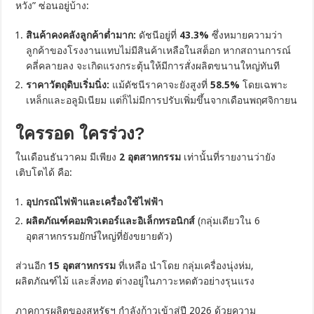
หวัง” ซ่อนอยู่บ้าง:
สินค้าคงคลังลูกค้าต่ำมาก:
ดัชนีอยู่ที่
43.3%
ซึ่งหมายความว่า
ลูกค้าของโรงงานแทบไม่มีสินค้าเหลือในสต็อก หากสถานการณ์
คลี่คลายลง จะเกิดแรงกระตุ้นให้มีการสั่งผลิตขนานใหญ่ทันที
ราคาวัตถุดิบเริ่มนิ่ง:
แม้ดัชนีราคาจะยังสูงที่
58.5%
โดยเฉพาะ
เหล็กและอลูมิเนียม แต่ก็ไม่มีการปรับเพิ่มขึ้นจากเดือนพฤศจิกายน
ใครรอด ใครร่วง?
ในเดือนธันวาคม มีเพียง
2 อุตสาหกรรม
เท่านั้นที่รายงานว่ายัง
เติบโตได้ คือ:
อุปกรณ์ไฟฟ้าและเครื่องใช้ไฟฟ้า
ผลิตภัณฑ์คอมพิวเตอร์และอิเล็กทรอนิกส์
(กลุ่มเดียวใน 6
อุตสาหกรรมยักษ์ใหญ่ที่ยังขยายตัว)
ส่วนอีก
15 อุตสาหกรรม
ที่เหลือ นำโดย กลุ่มเครื่องนุ่งห่ม,
ผลิตภัณฑ์ไม้ และสิ่งทอ ต่างอยู่ในภาวะหดตัวอย่างรุนแรง
ภาคการผลิตของสหรัฐฯ กำลังก้าวเข้าสู่ปี 2026 ด้วยความ