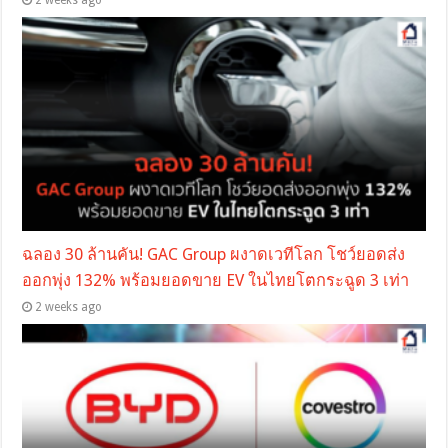
ฉลอง 30 ล้านคัน! GAC Group ผงาดเวทีโลก โชว์ยอดส่ง
ออกพุ่ง 132% พร้อมยอดขาย EV ในไทยโตกระฉูด 3 เท่า
2 weeks ago