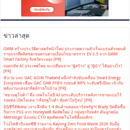
ข่าวล่าสุด
GWM สร้างประวัติศาสตร์หน้าใหม่ ประกาศความสำเร็จแบรนด์รถยนต์
รายแรกที่ผลิตชดเชยครบตามเงื่อนไขมาตรการ EV 3.5 จาก GWM
Smart Factory จังหวัดระยอง [PR]
ถอดรหัส AI ประเทศไทย จะเปลี่ยนจาก “ผู้สร้าง” สู่ “ผู้นำ” ได้อย่างไร?
[PR]
หัวเว่ย และ GAC AION Thailand ผนึกกำลังขับเคลื่อน Smart Energy
Ecosystem เชื่อม GAC GN8 PHEV รถยนต์ MPV ระดับพรีเมียม เข้ากับ
พลังงานแสงอาทิตย์ภายในบ้าน [PR]
“สยามคูโบต้า” ดึง เทคโนโลยี AI ยกระดับบริการหลังการขายแบบไร้
รอยต่อ เปิดโมเดล “เลือกคูโบต้า คุ้มค่าไม่รู้จบ” [PR]
มินิซีรี่ส์พิเศษ: เจาะลึกดีล 1.4 พันล้านดอลลาร์สหรัฐฯ! Brady ปิดดีลซื้อ
กิจการ PSS จาก Honeywell จัดทัพใหม่ 2 กลุ่มธุรกิจหลัก ดันลูกหม้อ
Metrologic นั่งแท่น CTO คุมทัพเทคโนโลยีทั้งองค์กร
โรงไฟฟ้าบีแอลซีพี ร่วมงาน Rayong Zero Food Waste 2026 จับมือ
ภาครัฐ-หน่วยงานส่วนท้องถิ่น ขับเคลื่อน จ.ระยอง สู่เมืองคาร์บอนต่ำ