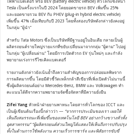
ไฟฟ้าแบตเตอรี่ หรือ BEV (battery electric vehicle) ทั่วโลกแซงหน้า
Tesla เป็นครั้งแรกในปี 2024 โดยยอดขายรถ BEV เพิ่มขึ้น 25%
และยอดขายรวม BEV กับ PHEV (plug-in hybrid electric vehicle)
เพิ่มขึ้น 47% เมื่อเทียบกับปี 2023 โดยทั้งสองบริษัทดังกล่าวยังคงอยู่
ในกลุ่ม “ผู้นำ”
สำหรับ Tata Motors ซึ่งเป็นบริษัทที่มีฐานอยู่ในอินเดีย กลายเป็นผู้
ผลิตรถยนต์รายใหญ่รายแรกที่ขยับเปลี่ยนมาจากกลุ่ม “ผู้ตาม” ไปอยู่
ในกลุ่ม “ผู้เปลี่ยนผ่าน” โดยมีการเปิดตัวรถ EV รุ่นใหม่ๆ และกำลัง
พยายามเร่งการรีไซเคิลแบตเตอรี่
รายงานดังกล่าวยังเน้นย้ำถึงความสำคัญของการปล่อยมลพิษจาก
การผลิตมากขึ้น โดยมีตัวชี้วัดเหล็กกล้าสีเขียวที่เพิ่งเปิดตัวไม่นานนี้
ซึ่งผู้ผลิตรถยนต์อย่าง Mercedes-Benz, BMW และ Volkswagen ทำ
คะแนนได้ดีจากความพยายามจัดซื้อจัดหาที่มีความยั่งยืน
Zifei Yang
หัวหน้าฝ่ายยานพาหนะโดยสารทั่วโลกของ ICCT และ
เป็นผู้เขียนต้นเรื่องนี้กล่าวว่า —
“จากการประเมินของเรา เผยให้
เห็นถึงสมรรถนะที่เพิ่มขึ้นของเทคโนโลยี BEV อย่างกว้างขวางทั่วทั้ง
อุตสาหกรรม” “ผู้ผลิตรถยนต์ส่วนใหญ่ได้แสดงให้เห็นถึงการปรับปรุง
ทั้งในด้านการใช้พลังงาน ความเร็วการชาร์จ และพิสัยการขับขี่