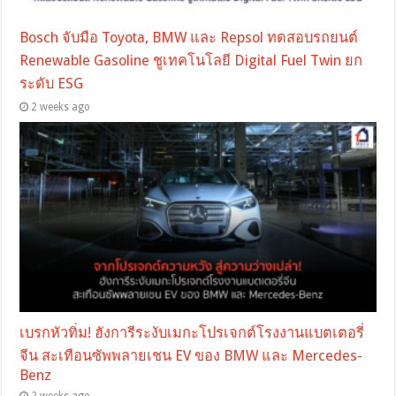
Bosch จับมือ Toyota, BMW และ Repsol ทดสอบรถยนต์
Renewable Gasoline ชูเทคโนโลยี Digital Fuel Twin ยก
ระดับ ESG
2 weeks ago
เบรกหัวทิ่ม! ฮังการีระงับเมกะโปรเจกต์โรงงานแบตเตอรี่
จีน สะเทือนซัพพลายเชน EV ของ BMW และ Mercedes-
Benz
2 weeks ago