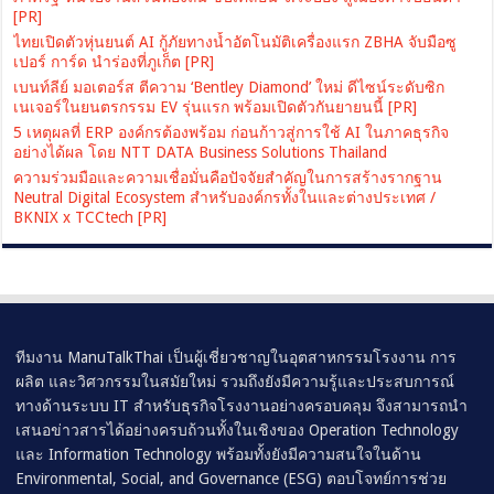
[PR]
ไทยเปิดตัวหุ่นยนต์ AI กู้ภัยทางน้ำอัตโนมัติเครื่องแรก ZBHA จับมือซู
เปอร์ การ์ด นำร่องที่ภูเก็ต [PR]
เบนท์ลีย์ มอเตอร์ส ตีความ ‘Bentley Diamond’ ใหม่ ดีไซน์ระดับซิก
เนเจอร์ในยนตรกรรม EV รุ่นแรก พร้อมเปิดตัวกันยายนนี้ [PR]
5 เหตุผลที่ ERP องค์กรต้องพร้อม ก่อนก้าวสู่การใช้ AI ในภาคธุรกิจ
อย่างได้ผล โดย NTT DATA Business Solutions Thailand
ความร่วมมือและความเชื่อมั่นคือปัจจัยสำคัญในการสร้างรากฐาน
Neutral Digital Ecosystem สำหรับองค์กรทั้งในและต่างประเทศ /
BKNIX x TCCtech [PR]
ทีมงาน ManuTalkThai เป็นผู้เชี่ยวชาญในอุตสาหกรรมโรงงาน การ
ผลิต และวิศวกรรมในสมัยใหม่ รวมถึงยังมีความรู้และประสบการณ์
ทางด้านระบบ IT สำหรับธุรกิจโรงงานอย่างครอบคลุม จึงสามารถนำ
เสนอข่าวสารได้อย่างครบถ้วนทั้งในเชิงของ Operation Technology
และ Information Technology พร้อมทั้งยังมีความสนใจในด้าน
Environmental, Social, and Governance (ESG) ตอบโจทย์การช่วย