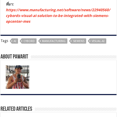
ที่มา:
https://www.manufacturing.net/software/news/22940560/
cybords-visual-ai-solution-to-be-integrated-with-siemens-
opcenter-mes
Tags
AI
CYBORD
MANUFACTURING
SIEMENS
VISUAL-AI
About pawarit
Related Articles