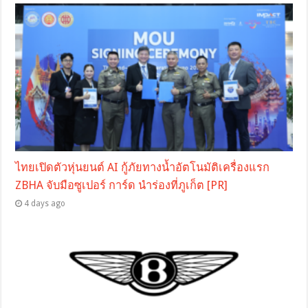
ไทยเปิดตัวหุ่นยนต์ AI กู้ภัยทางน้ำอัตโนมัติเครื่องแรก
ZBHA จับมือซูเปอร์ การ์ด นำร่องที่ภูเก็ต [PR]
4 days ago