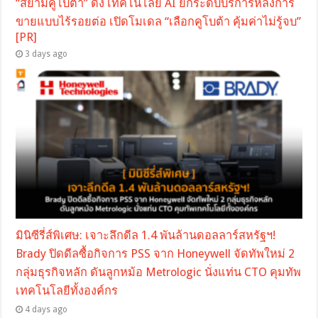
“สยามคูโบต้า” ดึง เทคโนโลยี AI ยกระดับบริการหลังการ
ขายแบบไร้รอยต่อ เปิดโมเดล “เลือกคูโบต้า คุ้มค่าไม่รู้จบ”
[PR]
3 days ago
มินิซีรี่ส์พิเศษ: เจาะลึกดีล 1.4 พันล้านดอลลาร์สหรัฐฯ!
Brady ปิดดีลซื้อกิจการ PSS จาก Honeywell จัดทัพใหม่ 2
กลุ่มธุรกิจหลัก ดันลูกหม้อ Metrologic นั่งแท่น CTO คุมทัพ
เทคโนโลยีทั้งองค์กร
4 days ago