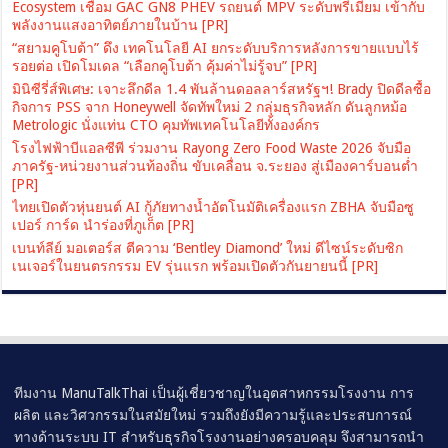
Ecosystem เชื่อม GAC GN8 PHEV รถยนต์ MPV ระดับพรีเมียม เข้ากับ
พลังงานแสงอาทิตย์ภายในบ้าน [PR]
“สยามคูโบต้า” ดึง เทคโนโลยี AI ยกระดับบริการหลังการขายแบบไร้
รอยต่อ เปิดโมเดล “เลือกคูโบต้า คุ้มค่าไม่รู้จบ” [PR]
มินิซีรี่ส์พิเศษ: เจาะลึกดีล 1.4 พันล้านดอลลาร์สหรัฐฯ! Brady ปิดดีลซื้อ
กิจการ PSS จาก Honeywell จัดทัพใหม่ 2 กลุ่มธุรกิจหลัก ดันลูกหม้อ
Metrologic นั่งแท่น CTO คุมทัพเทคโนโลยีทั้งองค์กร
โรงไฟฟ้าบีแอลซีพี ร่วมงาน Rayong Zero Food Waste 2026 จับมือ
ภาครัฐ-หน่วยงานส่วนท้องถิ่น ขับเคลื่อน จ.ระยอง สู่เมืองคาร์บอนต่ำ
[PR]
ไทยเปิดตัวหุ่นยนต์ AI กู้ภัยทางน้ำอัตโนมัติเครื่องแรก ZBHA จับมือซู
เปอร์ การ์ด นำร่องที่ภูเก็ต [PR]
เบนท์ลีย์ มอเตอร์ส ตีความ ‘Bentley Diamond’ ใหม่ ดีไซน์ระดับซิก
เนเจอร์ในยนตรกรรม EV รุ่นแรก พร้อมเปิดตัวกันยายนนี้ [PR]
ทีมงาน ManuTalkThai เป็นผู้เชี่ยวชาญในอุตสาหกรรมโรงงาน การ
ผลิต และวิศวกรรมในสมัยใหม่ รวมถึงยังมีความรู้และประสบการณ์
ทางด้านระบบ IT สำหรับธุรกิจโรงงานอย่างครอบคลุม จึงสามารถนำ