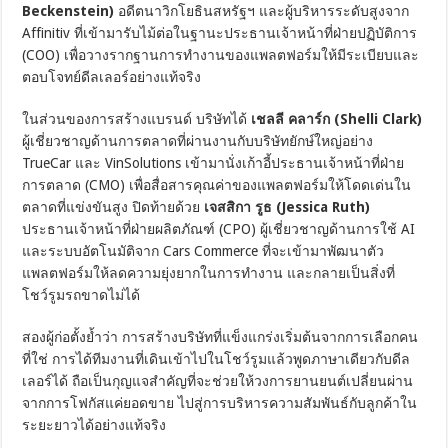
Beckenstein)
อดีตนาวิกโยธินสหรัฐฯ และผู้บริหารระดับสูงจาก
Affinitiv ที่เข้ามารับไม้ต่อในฐานะประธานเจ้าหน้าที่ฝ่ายปฏิบัติการ
(COO) เพื่อวางรากฐานการทำงานของแพลตฟอร์มให้มีระเบียบและ
ตอบโจทย์ดีลเลอร์อย่างแท้จริง
ในส่วนของการสร้างแบรนด์ บริษัทได้
เชลลี คลาร์ก (Shelli Clark)
ผู้เชี่ยวชาญด้านการตลาดที่ผ่านงานกับบริษัทยักษ์ใหญ่อย่าง
TrueCar และ VinSolutions เข้ามานั่งเก้าอี้ประธานเจ้าหน้าที่ฝ่าย
การตลาด (CMO) เพื่อสื่อสารคุณค่าของแพลตฟอร์มให้โดดเด่นใน
ตลาดที่แข่งขันสูง ปิดท้ายด้วย
เจสสิกา รูธ (Jessica Ruth)
ประธานเจ้าหน้าที่ฝ่ายผลิตภัณฑ์ (CPO) ผู้เชี่ยวชาญด้านการใช้ AI
และระบบอัตโนมัติจาก Cars Commerce ที่จะเข้ามาพัฒนาตัว
แพลตฟอร์มให้ลดความยุ่งยากในการทำงาน และกลายเป็นสิ่งที่
โชว์รูมรถขาดไม่ได้
สองผู้ก่อตั้งย้ำว่า การสร้างบริษัทที่แข็งแกร่งเริ่มต้นจากการเลือกคน
ที่ใช่ การได้ทีมงานที่เดินเข้าไปในโชว์รูมแล้วพูดภาษาเดียวกับดีล
เลอร์ได้ ถือเป็นกุญแจสำคัญที่จะช่วยให้วงการยานยนต์เปลี่ยนผ่าน
จากการโฟกัสแค่ยอดขาย ไปสู่การบริหารความสัมพันธ์กับลูกค้าใน
ระยะยาวได้อย่างแท้จริง