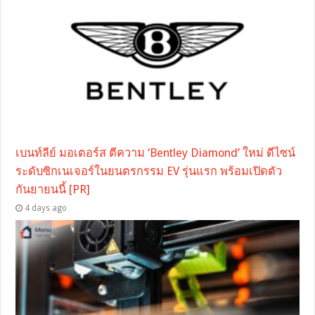
เบนท์ลีย์ มอเตอร์ส ตีความ ‘Bentley Diamond’ ใหม่ ดีไซน์
ระดับซิกเนเจอร์ในยนตรกรรม EV รุ่นแรก พร้อมเปิดตัว
กันยายนนี้ [PR]
4 days ago