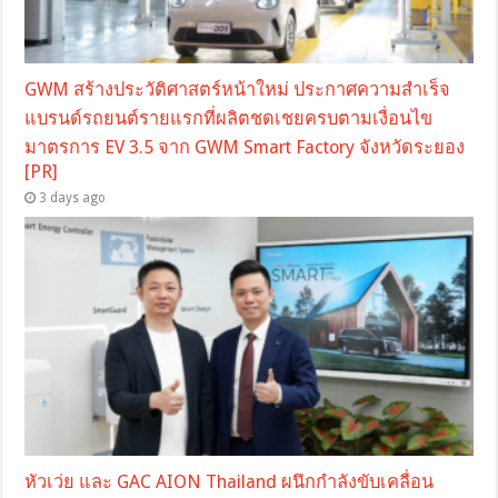
GWM สร้างประวัติศาสตร์หน้าใหม่ ประกาศความสำเร็จ
แบรนด์รถยนต์รายแรกที่ผลิตชดเชยครบตามเงื่อนไข
มาตรการ EV 3.5 จาก GWM Smart Factory จังหวัดระยอง
[PR]
3 days ago
หัวเว่ย และ GAC AION Thailand ผนึกกำลังขับเคลื่อน