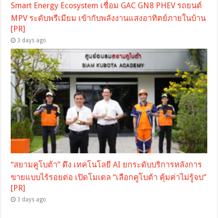
Smart Energy Ecosystem เชื่อม GAC GN8 PHEV รถยนต์
MPV ระดับพรีเมียม เข้ากับพลังงานแสงอาทิตย์ภายในบ้าน
[PR]
3 days ago
“สยามคูโบต้า” ดึง เทคโนโลยี AI ยกระดับบริการหลังการ
ขายแบบไร้รอยต่อ เปิดโมเดล “เลือกคูโบต้า คุ้มค่าไม่รู้จบ”
[PR]
3 days ago