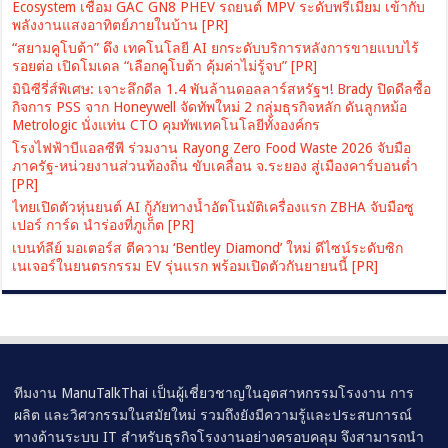
Ecosystem เชื่อม GAC GN8 PHEV รถยนต์ MPV ระดับพรีเมียม เข้ากับ
พลังงานแสงอาทิตย์ภายในบ้าน [PR]
“สยามคูโบต้า” ดึง เทคโนโลยี AI ยกระดับบริการหลังการขายแบบไร้
รอยต่อ เปิดโมเดล “เลือกคูโบต้า คุ้มค่าไม่รู้จบ” [PR]
มินิซีรี่ส์พิเศษ: เจาะลึกดีล 1.4 พันล้านดอลลาร์สหรัฐฯ! Brady ปิดดีลซื้อ
กิจการ PSS จาก Honeywell จัดทัพใหม่ 2 กลุ่มธุรกิจหลัก ดันลูกหม้อ
Metrologic นั่งแท่น CTO คุมทัพเทคโนโลยีทั้งองค์กร
โรงไฟฟ้าบีแอลซีพี ร่วมงาน Rayong Zero Food Waste 2026 จับมือ
ภาครัฐ-หน่วยงานส่วนท้องถิ่น ขับเคลื่อน จ.ระยอง สู่เมืองคาร์บอนต่ำ
[PR]
ไทยเปิดตัวหุ่นยนต์ AI กู้ภัยทางน้ำอัตโนมัติเครื่องแรก ZBHA จับมือซู
เปอร์ การ์ด นำร่องที่ภูเก็ต [PR]
เบนท์ลีย์ มอเตอร์ส ตีความ ‘Bentley Diamond’ ใหม่ ดีไซน์ระดับซิก
เนเจอร์ในยนตรกรรม EV รุ่นแรก พร้อมเปิดตัวกันยายนนี้ [PR]
ทีมงาน ManuTalkThai เป็นผู้เชี่ยวชาญในอุตสาหกรรมโรงงาน การ
ผลิต และวิศวกรรมในสมัยใหม่ รวมถึงยังมีความรู้และประสบการณ์
ทางด้านระบบ IT สำหรับธุรกิจโรงงานอย่างครอบคลุม จึงสามารถนำ