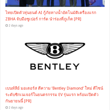
ไทยเปิดตัวหุ่นยนต์ AI กู้ภัยทางน้ำอัตโนมัติเครื่องแรก
ZBHA จับมือซูเปอร์ การ์ด นำร่องที่ภูเก็ต [PR]
2 days ago
เบนท์ลีย์ มอเตอร์ส ตีความ ‘Bentley Diamond’ ใหม่ ดีไซน์
ระดับซิกเนเจอร์ในยนตรกรรม EV รุ่นแรก พร้อมเปิดตัว
กันยายนนี้ [PR]
2 days ago