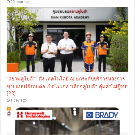
20 hours ago
“สยามคูโบต้า” ดึง เทคโนโลยี AI ยกระดับบริการหลังการ
ขายแบบไร้รอยต่อ เปิดโมเดล “เลือกคูโบต้า คุ้มค่าไม่รู้จบ”
[PR]
1 day ago