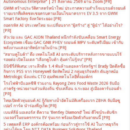
Autonomous Enterprise” | 21 สิงหาคม 2569 ผ่าน Zoom [PR]
GWM สร้างประวัติศาสตร์หน้าใหม่ ประกาศความสำเร็จแบรนด์รถยนต์
รายแรกที่ผลิตชดเชยครบตามเงื่อนไขมาตรการ EV 3.5 จาก GWM
Smart Factory จังหวัดระยอง [PR]
ถอดรหัส AI ประเทศไทย จะเปลี่ยนจาก “ผู้สร้าง” สู่ “ผู้นำ” ได้อย่างไร?
[PR]
หัวเว่ย และ GAC AION Thailand ผนึกกำลังขับเคลื่อน Smart Energy
Ecosystem เชื่อม GAC GN8 PHEV รถยนต์ MPV ระดับพรีเมียม เข้ากับ
พลังงานแสงอาทิตย์ภายในบ้าน [PR]
“สยามคูโบต้า” ดึง เทคโนโลยี AI ยกระดับบริการหลังการขายแบบไร้
รอยต่อ เปิดโมเดล “เลือกคูโบต้า คุ้มค่าไม่รู้จบ” [PR]
มินิซีรี่ส์พิเศษ: เจาะลึกดีล 1.4 พันล้านดอลลาร์สหรัฐฯ! Brady ปิดดีลซื้อ
กิจการ PSS จาก Honeywell จัดทัพใหม่ 2 กลุ่มธุรกิจหลัก ดันลูกหม้อ
Metrologic นั่งแท่น CTO คุมทัพเทคโนโลยีทั้งองค์กร
โรงไฟฟ้าบีแอลซีพี ร่วมงาน Rayong Zero Food Waste 2026 จับมือ
ภาครัฐ-หน่วยงานส่วนท้องถิ่น ขับเคลื่อน จ.ระยอง สู่เมืองคาร์บอนต่ำ
[PR]
ไทยเปิดตัวหุ่นยนต์ AI กู้ภัยทางน้ำอัตโนมัติเครื่องแรก ZBHA จับมือซู
เปอร์ การ์ด นำร่องที่ภูเก็ต [PR]
เบนท์ลีย์ มอเตอร์ส ตีความ ‘Bentley Diamond’ ใหม่ ดีไซน์ระดับซิก
เนเจอร์ในยนตรกรรม EV รุ่นแรก พร้อมเปิดตัวกันยายนนี้ [PR]
5 เหตุผลที่ ERP องค์กรต้องพร้อม ก่อนก้าวสู่การใช้ AI ในภาคธุรกิจ
อย่างได้ผล โดย NTT DATA Business Solutions Thailand