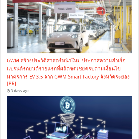
GWM สร้างประวัติศาสตร์หน้าใหม่ ประกาศความสำเร็จ
แบรนด์รถยนต์รายแรกที่ผลิตชดเชยครบตามเงื่อนไข
มาตรการ EV 3.5 จาก GWM Smart Factory จังหวัดระยอง
[PR]
3 days ago