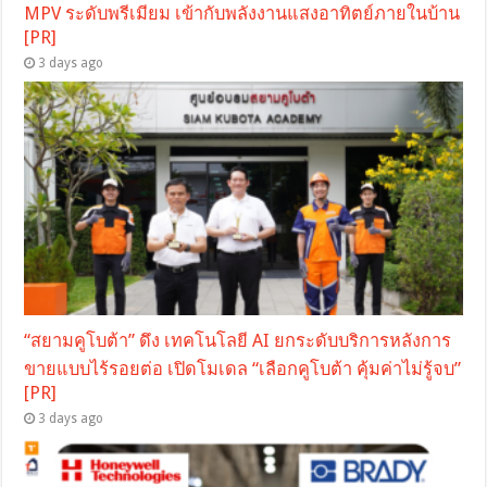
MPV ระดับพรีเมียม เข้ากับพลังงานแสงอาทิตย์ภายในบ้าน
[PR]
3 days ago
“สยามคูโบต้า” ดึง เทคโนโลยี AI ยกระดับบริการหลังการ
ขายแบบไร้รอยต่อ เปิดโมเดล “เลือกคูโบต้า คุ้มค่าไม่รู้จบ”
[PR]
3 days ago