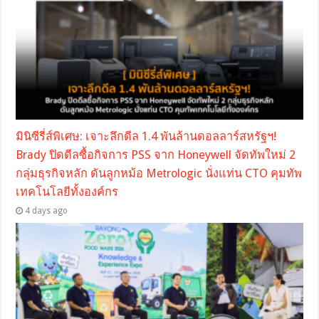
มินิซีรี่ส์พิเศษ: เจาะลึกดีล 1.4 พันล้านดอลลาร์สหรัฐฯ!
Brady ปิดดีลซื้อกิจการ PSS จาก Honeywell จัดทัพใหม่ 2
กลุ่มธุรกิจหลัก ดันลูกหม้อ Metrologic นั่งแท่น CTO คุมทัพ
เทคโนโลยีทั้งองค์กร
4 days ago