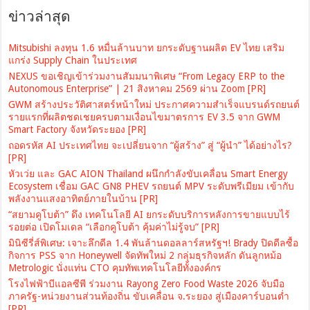
ข่าวล่าสุด
Mitsubishi ลงทุน 1.6 หมื่นล้านบาท ยกระดับฐานผลิต EV ไทย เสริม
แกร่ง Supply Chain ในประเทศ
NEXUS ขอเชิญเข้าร่วมงานสัมมนาพิเศษ “From Legacy ERP to the
Autonomous Enterprise” | 21 สิงหาคม 2569 ผ่าน Zoom [PR]
GWM สร้างประวัติศาสตร์หน้าใหม่ ประกาศความสำเร็จแบรนด์รถยนต์
รายแรกที่ผลิตชดเชยครบตามเงื่อนไขมาตรการ EV 3.5 จาก GWM
Smart Factory จังหวัดระยอง [PR]
ถอดรหัส AI ประเทศไทย จะเปลี่ยนจาก “ผู้สร้าง” สู่ “ผู้นำ” ได้อย่างไร?
[PR]
หัวเว่ย และ GAC AION Thailand ผนึกกำลังขับเคลื่อน Smart Energy
Ecosystem เชื่อม GAC GN8 PHEV รถยนต์ MPV ระดับพรีเมียม เข้ากับ
พลังงานแสงอาทิตย์ภายในบ้าน [PR]
“สยามคูโบต้า” ดึง เทคโนโลยี AI ยกระดับบริการหลังการขายแบบไร้
รอยต่อ เปิดโมเดล “เลือกคูโบต้า คุ้มค่าไม่รู้จบ” [PR]
มินิซีรี่ส์พิเศษ: เจาะลึกดีล 1.4 พันล้านดอลลาร์สหรัฐฯ! Brady ปิดดีลซื้อ
กิจการ PSS จาก Honeywell จัดทัพใหม่ 2 กลุ่มธุรกิจหลัก ดันลูกหม้อ
Metrologic นั่งแท่น CTO คุมทัพเทคโนโลยีทั้งองค์กร
โรงไฟฟ้าบีแอลซีพี ร่วมงาน Rayong Zero Food Waste 2026 จับมือ
ภาครัฐ-หน่วยงานส่วนท้องถิ่น ขับเคลื่อน จ.ระยอง สู่เมืองคาร์บอนต่ำ
[PR]