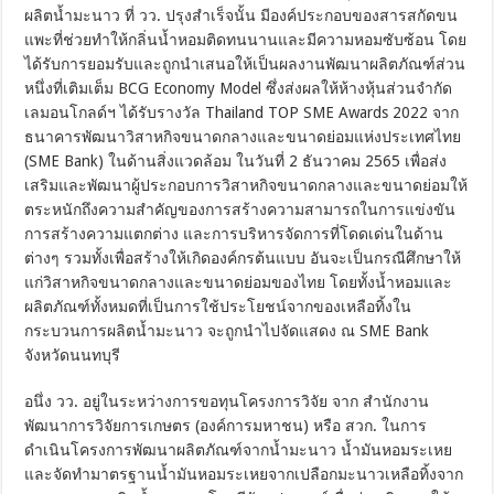
ผลิตน้ำมะนาว ที่ วว. ปรุงสำเร็จนั้น มีองค์ประกอบของสารสกัดขน
แพะที่ช่วยทำให้กลิ่นน้ำหอมติดทนนานและมีความหอมซับซ้อน โดย
ได้รับการยอมรับและถูกนำเสนอให้เป็นผลงานพัฒนาผลิตภัณฑ์ส่วน
หนึ่งที่เติมเต็ม BCG Economy Model ซึ่งส่งผลให้ห้างหุ้นส่วนจำกัด
เลมอนโกลด์ฯ ได้รับรางวัล Thailand TOP SME Awards 2022 จาก
ธนาคารพัฒนาวิสาหกิจขนาดกลางและขนาดย่อมแห่งประเทศไทย
(SME Bank) ในด้านสิ่งแวดล้อม ในวันที่ 2 ธันวาคม 2565 เพื่อส่ง
เสริมและพัฒนาผู้ประกอบการวิสาหกิจขนาดกลางและขนาดย่อมให้
ตระหนักถึงความสำคัญของการสร้างความสามารถในการแข่งขัน
การสร้างความแตกต่าง และการบริหารจัดการที่โดดเด่นในด้าน
ต่างๆ รวมทั้งเพื่อสร้างให้เกิดองค์กรต้นแบบ อันจะเป็นกรณีศึกษาให้
แก่วิสาหกิจขนาดกลางและขนาดย่อมของไทย โดยทั้งน้ำหอมและ
ผลิตภัณฑ์ทั้งหมดที่เป็นการใช้ประโยชน์จากของเหลือทิ้งใน
กระบวนการผลิตน้ำมะนาว จะถูกนำไปจัดแสดง ณ SME Bank
จังหวัดนนทบุรี
อนึ่ง วว. อยู่ในระหว่างการขอทุนโครงการวิจัย จาก สำนักงาน
พัฒนาการวิจัยการเกษตร (องค์การมหาชน) หรือ สวก. ในการ
ดำเนินโครงการพัฒนาผลิตภัณฑ์จากน้ำมะนาว น้ำมันหอมระเหย
และจัดทำมาตรฐานน้ำมันหอมระเหยจากเปลือกมะนาวเหลือทิ้งจาก