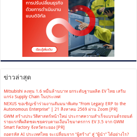
ข่าวล่าสุด
Mitsubishi ลงทุน 1.6 หมื่นล้านบาท ยกระดับฐานผลิต EV ไทย เสริม
แกร่ง Supply Chain ในประเทศ
NEXUS ขอเชิญเข้าร่วมงานสัมมนาพิเศษ “From Legacy ERP to the
Autonomous Enterprise” | 21 สิงหาคม 2569 ผ่าน Zoom [PR]
GWM สร้างประวัติศาสตร์หน้าใหม่ ประกาศความสำเร็จแบรนด์รถยนต์
รายแรกที่ผลิตชดเชยครบตามเงื่อนไขมาตรการ EV 3.5 จาก GWM
Smart Factory จังหวัดระยอง [PR]
ถอดรหัส AI ประเทศไทย จะเปลี่ยนจาก “ผู้สร้าง” สู่ “ผู้นำ” ได้อย่างไร?