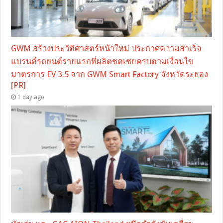
GWM สร้างประวัติศาสตร์หน้าใหม่ ประกาศความสำเร็จ
แบรนด์รถยนต์รายแรกที่ผลิตชดเชยครบตามเงื่อนไข
มาตรการ EV 3.5 จาก GWM Smart Factory จังหวัดระยอง
[PR]
1 day ago