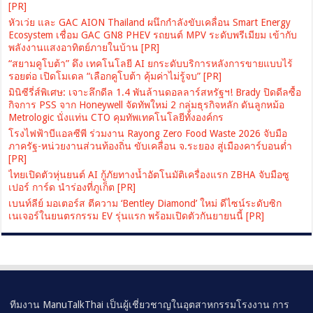
[PR]
หัวเว่ย และ GAC AION Thailand ผนึกกำลังขับเคลื่อน Smart Energy
Ecosystem เชื่อม GAC GN8 PHEV รถยนต์ MPV ระดับพรีเมียม เข้ากับ
พลังงานแสงอาทิตย์ภายในบ้าน [PR]
“สยามคูโบต้า” ดึง เทคโนโลยี AI ยกระดับบริการหลังการขายแบบไร้
รอยต่อ เปิดโมเดล “เลือกคูโบต้า คุ้มค่าไม่รู้จบ” [PR]
มินิซีรี่ส์พิเศษ: เจาะลึกดีล 1.4 พันล้านดอลลาร์สหรัฐฯ! Brady ปิดดีลซื้อ
กิจการ PSS จาก Honeywell จัดทัพใหม่ 2 กลุ่มธุรกิจหลัก ดันลูกหม้อ
Metrologic นั่งแท่น CTO คุมทัพเทคโนโลยีทั้งองค์กร
โรงไฟฟ้าบีแอลซีพี ร่วมงาน Rayong Zero Food Waste 2026 จับมือ
ภาครัฐ-หน่วยงานส่วนท้องถิ่น ขับเคลื่อน จ.ระยอง สู่เมืองคาร์บอนต่ำ
[PR]
ไทยเปิดตัวหุ่นยนต์ AI กู้ภัยทางน้ำอัตโนมัติเครื่องแรก ZBHA จับมือซู
เปอร์ การ์ด นำร่องที่ภูเก็ต [PR]
เบนท์ลีย์ มอเตอร์ส ตีความ ‘Bentley Diamond’ ใหม่ ดีไซน์ระดับซิก
เนเจอร์ในยนตรกรรม EV รุ่นแรก พร้อมเปิดตัวกันยายนนี้ [PR]
ทีมงาน ManuTalkThai เป็นผู้เชี่ยวชาญในอุตสาหกรรมโรงงาน การ