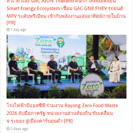
หัวเว่ย และ GAC AION Thailand ผนึกกำลังขับเคลื่อน
Smart Energy Ecosystem เชื่อม GAC GN8 PHEV รถยนต์
MPV ระดับพรีเมียม เข้ากับพลังงานแสงอาทิตย์ภายในบ้าน
[PR]
1 day ago
โรงไฟฟ้าบีแอลซีพี ร่วมงาน Rayong Zero Food Waste
2026 จับมือภาครัฐ-หน่วยงานส่วนท้องถิ่น ขับเคลื่อน
จ.ระยอง สู่เมืองคาร์บอนต่ำ [PR]
2 days ago