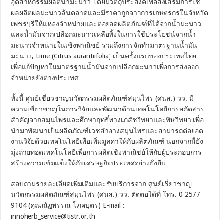
อุตสาหกรรมผลิตน้ำมะนาว โดยมีวัตถุประสงค์เพื่อส่งเสริมการใช้
ผลผลิตผลมะนาวล้นตลาดและมีราคาถูกจากการเกษตรกรในจังหวัด
เพชรบุรีให้แหล่งจำหน่ายและต่อยอดผลิตภัณฑ์ที่ได้จากน้ำมะนาว
และน้ำมันจากเปลือกมะนาวเหลือทิ้งในการใช้ประโยชน์จากน้ำ
มะนาวจำหน่ายในเชิงพาณิชย์ รวมถึงการจัดทำมาตรฐานน้ำมัน
มะนาว, Lime (Citrus aurantiifolia) เป็นครั้งแรกของประเทศไทย
เพื่อแก้ปัญหาในมาตรฐานน้ำมันจากเปลือกมะนาวเพื่อการส่งออก
จำหน่ายยังต่างประเทศ
ทั้งนี้ ศูนย์เชี่ยวชาญนวัตกรรมผลิตภัณฑ์สมุนไพร (ศนส.) วว. มี
ความเชี่ยวชาญในการวิจัยและพัฒนาด้านเทคโนโลยีการสกัดสาร
สำคัญจากสมุนไพรและศึกษาฤทธิ์ทางเภสัชวิทยาและพิษวิทยา เพื่อ
นำมาพัฒนาเป็นผลิตภัณฑ์เวชสำอางสมุนไพรและสามารถต่อยอด
งานวิจัยด้วยเทคโนโลยีเพื่อเพิ่มมูลค่าให้กับผลิตภัณฑ์ นอกจากนี้ยัง
มุ่งถ่ายทอดเทคโนโลยีเพื่อการผลิตเชิงพาณิชย์ให้กับผู้ประกอบการ
สร้างความเข้มแข็งให้กับเศรษฐกิจประเทศอย่างยั่งยืน
สอบถามรายละเอียดเพิ่มเติมและรับบริการจาก ศูนย์เชี่ยวชาญ
นวัตกรรมผลิตภัณฑ์สมุนไพร (ศนส.) วว. ติดต่อได้ที่ โทร. 0 2577
9104 (คุณณัฏพรรณ โภคบุตร) E-mail :
innoherb_service@tistr.or.th