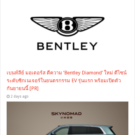
เบนท์ลีย์ มอเตอร์ส ตีความ ‘Bentley Diamond’ ใหม่ ดีไซน์
ระดับซิกเนเจอร์ในยนตรกรรม EV รุ่นแรก พร้อมเปิดตัว
กันยายนนี้ [PR]
2 days ago