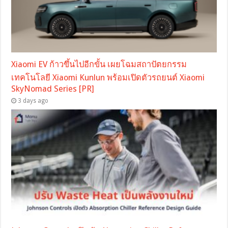
Xiaomi EV ก้าวขึ้นไปอีกขั้น เผยโฉมสถาปัตยกรรม
เทคโนโลยี Xiaomi Kunlun พร้อมเปิดตัวรถยนต์ Xiaomi
SkyNomad Series [PR]
3 days ago