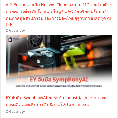
AIS Business ผนึก Huawei Cloud ลงนาม MOU ผสานศักย
ภาพคลาวด์ระดับโลกและโซลูชัน 5G อัจฉริยะ พร้อมผลัก
ดันภาคอุตสาหกรรมและการผลิตไทยสู่ฐานการผลิตยุค AI
[PR]
6 days ago
EY จับมือ SymphonyAI ยกระดับ Industrial AI ช่วยภาค
การผลิตและเพิ่มประสิทธิภาพให้ซัพพลายเชน
6 days ago