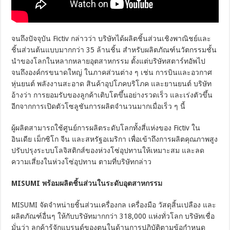
จนถึงปัจจุบัน Fictiv กล่าวว่า บริษัทได้ผลิตชิ้นส่วนเชิงพาณิชย์และ
ชิ้นส่วนต้นแบบมากกว่า 35 ล้านชิ้น สำหรับผลิตภัณฑ์นวัตกรรมชั้น
นำของโลกในหลากหลายอุตสาหกรรม ตั้งแต่บริษัทสตาร์ทอัพไป
จนถึงองค์กรขนาดใหญ่ ในภาคส่วนต่าง ๆ เช่น การบินและอวกาศ
หุ่นยนต์ พลังงานสะอาด สินค้าอุปโภคบริโภค และยานยนต์ บริษัท
อ้างว่า การยอมรับของลูกค้าเติบโตขึ้นอย่างรวดเร็ว และเร่งตัวขึ้น
อีกจากการเปิดตัวโซลูชันการผลิตจำนวนมากเมื่อเร็ว ๆ นี้
ผู้ผลิตสามารถใช้ศูนย์การผลิตระดับโลกทั้งสี่แห่งของ Fictiv ใน
อินเดีย เม็กซิโก จีน และสหรัฐอเมริกา เพื่อเข้าถึงการผลิตคุณภาพสูง
ปรับปรุงระบบโลจิสติกส์ของห่วงโซ่อุปทานให้เหมาะสม และลด
ความเสี่ยงในห่วงโซ่อุปทาน ตามที่บริษัทกล่าว
MISUMI พร้อมผลิตชิ้นส่วนในระดับอุตสาหกรรม
MISUMI จัดจำหน่ายชิ้นส่วนเครื่องกล เครื่องมือ วัสดุสิ้นเปลือง และ
ผลิตภัณฑ์อื่นๆ ให้กับบริษัทมากกว่า 318,000 แห่งทั่วโลก บริษัทเชื่อ
มั่นว่า ลูกค้ารู้จักแบรนด์ของตนในด้านการปฏิบัติตามข้อกำหนด