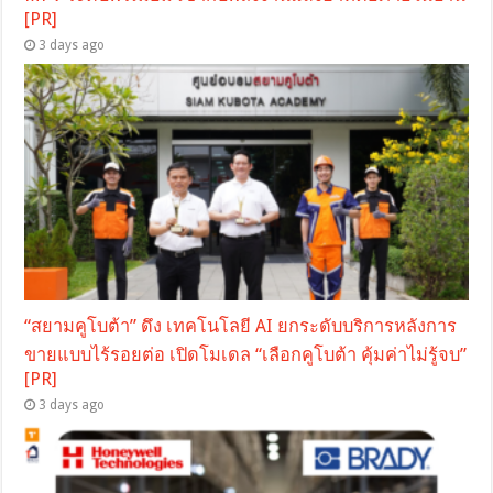
[PR]
3 days ago
“สยามคูโบต้า” ดึง เทคโนโลยี AI ยกระดับบริการหลังการ
ขายแบบไร้รอยต่อ เปิดโมเดล “เลือกคูโบต้า คุ้มค่าไม่รู้จบ”
[PR]
3 days ago