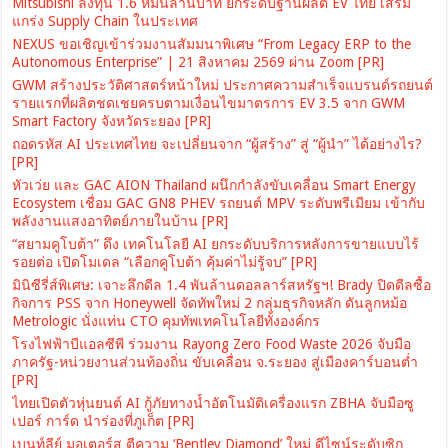
Mitsubishi ลงทุน 1.6 หมื่นล้านบาท ยกระดับฐานผลิต EV ไทย เสริม
แกร่ง Supply Chain ในประเทศ
NEXUS ขอเชิญเข้าร่วมงานสัมมนาพิเศษ “From Legacy ERP to the
Autonomous Enterprise” | 21 สิงหาคม 2569 ผ่าน Zoom [PR]
GWM สร้างประวัติศาสตร์หน้าใหม่ ประกาศความสำเร็จแบรนด์รถยนต์
รายแรกที่ผลิตชดเชยครบตามเงื่อนไขมาตรการ EV 3.5 จาก GWM
Smart Factory จังหวัดระยอง [PR]
ถอดรหัส AI ประเทศไทย จะเปลี่ยนจาก “ผู้สร้าง” สู่ “ผู้นำ” ได้อย่างไร?
[PR]
หัวเว่ย และ GAC AION Thailand ผนึกกำลังขับเคลื่อน Smart Energy
Ecosystem เชื่อม GAC GN8 PHEV รถยนต์ MPV ระดับพรีเมียม เข้ากับ
พลังงานแสงอาทิตย์ภายในบ้าน [PR]
“สยามคูโบต้า” ดึง เทคโนโลยี AI ยกระดับบริการหลังการขายแบบไร้
รอยต่อ เปิดโมเดล “เลือกคูโบต้า คุ้มค่าไม่รู้จบ” [PR]
มินิซีรี่ส์พิเศษ: เจาะลึกดีล 1.4 พันล้านดอลลาร์สหรัฐฯ! Brady ปิดดีลซื้อ
กิจการ PSS จาก Honeywell จัดทัพใหม่ 2 กลุ่มธุรกิจหลัก ดันลูกหม้อ
Metrologic นั่งแท่น CTO คุมทัพเทคโนโลยีทั้งองค์กร
โรงไฟฟ้าบีแอลซีพี ร่วมงาน Rayong Zero Food Waste 2026 จับมือ
ภาครัฐ-หน่วยงานส่วนท้องถิ่น ขับเคลื่อน จ.ระยอง สู่เมืองคาร์บอนต่ำ
[PR]
ไทยเปิดตัวหุ่นยนต์ AI กู้ภัยทางน้ำอัตโนมัติเครื่องแรก ZBHA จับมือซู
เปอร์ การ์ด นำร่องที่ภูเก็ต [PR]
เบนท์ลีย์ มอเตอร์ส ตีความ ‘Bentley Diamond’ ใหม่ ดีไซน์ระดับซิก