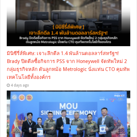
มินิซีรี่ส์พิเศษ: เจาะลึกดีล 1.4 พันล้านดอลลาร์สหรัฐฯ!
Brady ปิดดีลซื้อกิจการ PSS จาก Honeywell จัดทัพใหม่ 2
กลุ่มธุรกิจหลัก ดันลูกหม้อ Metrologic นั่งแท่น CTO คุมทัพ
เทคโนโลยีทั้งองค์กร
4 days ago