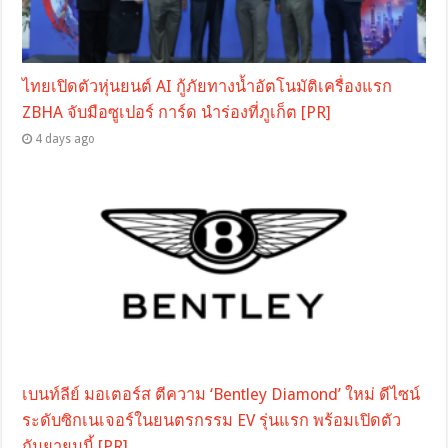
ไทยเปิดตัวหุ่นยนต์ AI กู้ภัยทางน้ำอัตโนมัติเครื่องแรก
ZBHA จับมือซูเปอร์ การ์ด นำร่องที่ภูเก็ต [PR]
4 days ago
เบนท์ลีย์ มอเตอร์ส ตีความ ‘Bentley Diamond’ ใหม่ ดีไซน์
ระดับซิกเนเจอร์ในยนตรกรรม EV รุ่นแรก พร้อมเปิดตัว
กันยายนนี้ [PR]