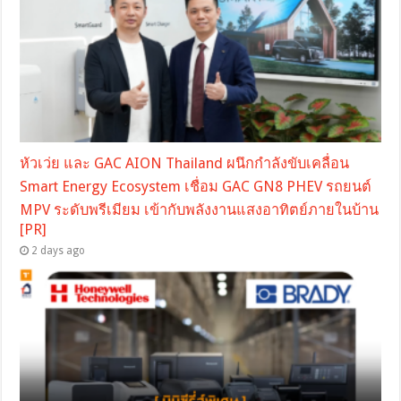
หัวเว่ย และ GAC AION Thailand ผนึกกำลังขับเคลื่อน
Smart Energy Ecosystem เชื่อม GAC GN8 PHEV รถยนต์
MPV ระดับพรีเมียม เข้ากับพลังงานแสงอาทิตย์ภายในบ้าน
[PR]
2 days ago