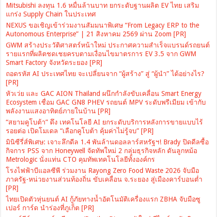
Mitsubishi ลงทุน 1.6 หมื่นล้านบาท ยกระดับฐานผลิต EV ไทย เสริม
แกร่ง Supply Chain ในประเทศ
NEXUS ขอเชิญเข้าร่วมงานสัมมนาพิเศษ “From Legacy ERP to the
Autonomous Enterprise” | 21 สิงหาคม 2569 ผ่าน Zoom [PR]
GWM สร้างประวัติศาสตร์หน้าใหม่ ประกาศความสำเร็จแบรนด์รถยนต์
รายแรกที่ผลิตชดเชยครบตามเงื่อนไขมาตรการ EV 3.5 จาก GWM
Smart Factory จังหวัดระยอง [PR]
ถอดรหัส AI ประเทศไทย จะเปลี่ยนจาก “ผู้สร้าง” สู่ “ผู้นำ” ได้อย่างไร?
[PR]
หัวเว่ย และ GAC AION Thailand ผนึกกำลังขับเคลื่อน Smart Energy
Ecosystem เชื่อม GAC GN8 PHEV รถยนต์ MPV ระดับพรีเมียม เข้ากับ
พลังงานแสงอาทิตย์ภายในบ้าน [PR]
“สยามคูโบต้า” ดึง เทคโนโลยี AI ยกระดับบริการหลังการขายแบบไร้
รอยต่อ เปิดโมเดล “เลือกคูโบต้า คุ้มค่าไม่รู้จบ” [PR]
มินิซีรี่ส์พิเศษ: เจาะลึกดีล 1.4 พันล้านดอลลาร์สหรัฐฯ! Brady ปิดดีลซื้อ
กิจการ PSS จาก Honeywell จัดทัพใหม่ 2 กลุ่มธุรกิจหลัก ดันลูกหม้อ
Metrologic นั่งแท่น CTO คุมทัพเทคโนโลยีทั้งองค์กร
โรงไฟฟ้าบีแอลซีพี ร่วมงาน Rayong Zero Food Waste 2026 จับมือ
ภาครัฐ-หน่วยงานส่วนท้องถิ่น ขับเคลื่อน จ.ระยอง สู่เมืองคาร์บอนต่ำ
[PR]
ไทยเปิดตัวหุ่นยนต์ AI กู้ภัยทางน้ำอัตโนมัติเครื่องแรก ZBHA จับมือซู
เปอร์ การ์ด นำร่องที่ภูเก็ต [PR]