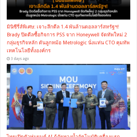
มินิซีรี่ส์พิเศษ: เจาะลึกดีล 1.4 พันล้านดอลลาร์สหรัฐฯ!
Brady ปิดดีลซื้อกิจการ PSS จาก Honeywell จัดทัพใหม่ 2
กลุ่มธุรกิจหลัก ดันลูกหม้อ Metrologic นั่งแท่น CTO คุมทัพ
เทคโนโลยีทั้งองค์กร
3 days ago
ไทยเปิดตัวหุ่นยนต์ AI กู้ภัยทางน้ำอัตโนมัติเครื่องแรก