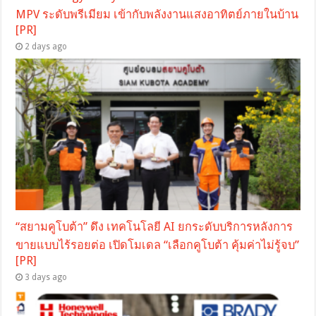
MPV ระดับพรีเมียม เข้ากับพลังงานแสงอาทิตย์ภายในบ้าน
[PR]
2 days ago
“สยามคูโบต้า” ดึง เทคโนโลยี AI ยกระดับบริการหลังการ
ขายแบบไร้รอยต่อ เปิดโมเดล “เลือกคูโบต้า คุ้มค่าไม่รู้จบ”
[PR]
3 days ago