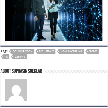
Tags
COLABORATION
INDUSTRY IT
MANUFACTURING
NVIDIA
PR
SIEMENS
About Suphasin Sueklab