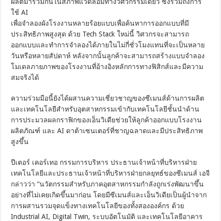
ผลิตมารวมกันในสภาพแวดล้อมทางวิศวกรรมเดียว ซึ่งรวมถึงการ
ใช้ AI
เพื่อจำลองผังโรงงานหลายร้อยแบบเพื่อค้นหาการออกแบบที่มี
ประสิทธิภาพสูงสุด ด้วย Tech Stack ใหม่นี้ วิศวกรจะสามารถ
ออกแบบและทำการจำลองได้ภายในไม่กี่ชั่วโมงแทนที่จะเป็นหลาย
วันหรือหลายสัปดาห์ หลังจากนั้นลูกค้าจะสามารถสร้างแบบจำลอง
โมเดลภายภาพของโรงงานที่อ้างอิงหลักการทางฟิสิกส์และมีความ
สมจริงได้
ความร่วมมือนี้ยังได้ผสานความเชี่ยวชาญของซีเมนส์ด้านการผลิต
และเทคโนโลยีสำหรับอุตสาหกรรมเข้ากับเทคโนโลยีชั้นนำด้าน
การประมวลผลกราฟิกของเอ็นวิเดียช่วยให้ลูกค้าออกแบบโรงงาน
ผลิตภัณฑ์ และ AI ดาต้าเซนเตอร์ที่ชาญฉลาดและมีประสิทธิภาพ
สูงขึ้น
ปีเตอร์ เคอร์เทอ กรรมการบริหาร ประธานเจ้าหน้าที่บริหารฝ่าย
เทคโนโลยีและประธานเจ้าหน้าที่บริหารฝ่ายกลยุทธ์ของซีเมนส์ เอจี
กล่าวว่า “นวัตกรรมสำหรับภาคอุตสาหกรรมกำลังถูกเร่งพัฒนาขึ้น
อย่างที่ไม่เคยเกิดขึ้นมาก่อน โดยมีซีเมนส์และเอ็นวิเดียเป็นผู้นำจาก
การผสานรวมจุดแข็งทางเทคโนโลยีของทั้งสององค์กร ด้วย
Industrial AI, Digital Twin, ระบบอัตโนมัติ และเทคโนโลยีอาคาร