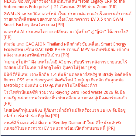
NEXUS ขอเชิญเข้าร่วมงานสัมมนาพิเศษ “From Legacy ERP to the
Autonomous Enterprise” | 21 สิงหาคม 2569 ผ่าน Zoom [PR]
GWM สร้างประวัติศาสตร์หน้าใหม่ ประกาศความสำเร็จแบรนด์รถยนต์
รายแรกที่ผลิตชดเชยครบตามเงื่อนไขมาตรการ EV 3.5 จาก GWM
Smart Factory จังหวัดระยอง [PR]
ถอดรหัส AI ประเทศไทย จะเปลี่ยนจาก “ผู้สร้าง” สู่ “ผู้นำ” ได้อย่างไร?
[PR]
หัวเว่ย และ GAC AION Thailand ผนึกกำลังขับเคลื่อน Smart Energy
Ecosystem เชื่อม GAC GN8 PHEV รถยนต์ MPV ระดับพรีเมียม เข้ากับ
พลังงานแสงอาทิตย์ภายในบ้าน [PR]
“สยามคูโบต้า” ดึง เทคโนโลยี AI ยกระดับบริการหลังการขายแบบไร้
รอยต่อ เปิดโมเดล “เลือกคูโบต้า คุ้มค่าไม่รู้จบ” [PR]
มินิซีรี่ส์พิเศษ: เจาะลึกดีล 1.4 พันล้านดอลลาร์สหรัฐฯ! Brady ปิดดีลซื้อ
กิจการ PSS จาก Honeywell จัดทัพใหม่ 2 กลุ่มธุรกิจหลัก ดันลูกหม้อ
Metrologic นั่งแท่น CTO คุมทัพเทคโนโลยีทั้งองค์กร
โรงไฟฟ้าบีแอลซีพี ร่วมงาน Rayong Zero Food Waste 2026 จับมือ
ภาครัฐ-หน่วยงานส่วนท้องถิ่น ขับเคลื่อน จ.ระยอง สู่เมืองคาร์บอนต่ำ
[PR]
ไทยเปิดตัวหุ่นยนต์ AI กู้ภัยทางน้ำอัตโนมัติเครื่องแรก ZBHA จับมือซู
เปอร์ การ์ด นำร่องที่ภูเก็ต [PR]
เบนท์ลีย์ มอเตอร์ส ตีความ ‘Bentley Diamond’ ใหม่ ดีไซน์ระดับซิก
เนเจอร์ในยนตรกรรม EV รุ่นแรก พร้อมเปิดตัวกันยายนนี้ [PR]