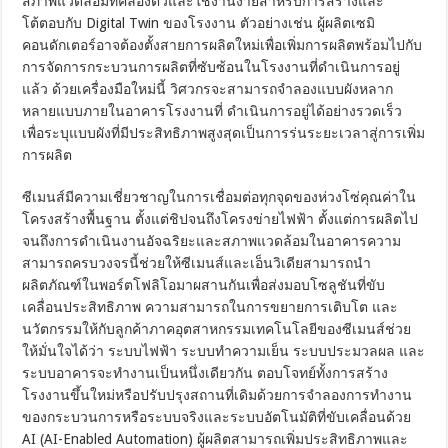
สภาพแวดล้อมที่คล่องตัวและใช้งานง่ายสำหรับการสร้างและ
โต้ตอบกับ Digital Twin ของโรงงาน ตัวอย่างเช่น ผู้ผลิตเซมิ
คอนดักเตอร์อาจต้องตั้งสายการผลิตใหม่เพื่อเพิ่มการผลิตพร้อมไปกับ
การจัดการกระบวนการผลิตที่ซับซ้อนในโรงงานที่ดำเนินการอยู่
แล้ว ด้วยเครื่องมือใหม่นี้ วิศวกรจะสามารถจำลองแบบผังหลาก
หลายแบบภายในอาคารโรงงานที่ ดำเนินการอยู่ได้อย่างรวดเร็ว
เพื่อระบุแบบผังที่มีประสิทธิภาพสูงสุดเป็นการร่นระยะเวลาสู่การเพิ่ม
การผลิต
ซีเมนส์มีความเชี่ยวชาญในการเชื่อมต่อทุกจุดของห่วงโซ่คุณค่าใน
โครงสร้างพื้นฐาน ตั้งแต่ชิปจนถึงโครงข่ายไฟฟ้า ตั้งแต่การผลิตไป
จนถึงการดำเนินงานอัจฉริยะและสภาพแวดล้อมในอาคารความ
สามารถครบวงจรนี้ช่วยให้ซีเมนส์และเอ็นวิเดียสามารถนำ
ผลิตภัณฑ์ในพอร์ตโฟลิโอมาผสานกันเพื่อส่งมอบโซลูชันที่ขับ
เคลื่อนประสิทธิภาพ ความสามารถในการขยายการเติบโต และ
นวัตกรรมให้กับลูกค้าภาคอุตสาหกรรมเทคโนโลยีของซีเมนส์ช่วย
ให้มั่นใจได้ว่า ระบบไฟฟ้า ระบบทำความเย็น ระบบประมวลผล และ
ระบบอาคารจะทำงานเป็นหนึ่งเดียวกัน ตอบโจทย์ทั้งการสร้าง
โรงงานขึ้นใหม่หรือปรับปรุงสถานที่เดิมด้วยการจำลองการทำงาน
ของกระบวนการหรือระบบจริงและระบบอัตโนมัติที่ขับเคลื่อนด้วย
AI (AI-Enabled Automation) ผู้ผลิตสามารถเพิ่มประสิทธิภาพและ