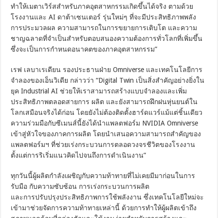
ทำให้เมตาเวิร์สสำหรับภาคอุตสาหกรรมเกิดขึ้นได้จริง ตามด้วย
โรงงานและ AI ดาต้าเซนเตอร์ รุ่นใหม่ๆ ที่จะมีประสิทธิภาพพลัง
การประมวลผล ความสามารถในการขยายการเติบโต และความ
ชาญฉลาดที่จำเป็นสำหรับตอบสนองความต้องการทั่วโลกที่เพิ่มขึ้น
ซึ่งจะเป็นการกำหนดอนาคตของภาคอุตสาหกรรม”
เรฟ เลบาเรเดียน รองประธานฝ่าย Omniverse และเทคโนโลยีการ
จำลองของเอ็นวิเดีย กล่าวว่า “Digital Twin เป็นสิ่งสำคัญอย่างยิ่งใน
ยุค Industrial AI ช่วยให้เราสามารถสร้างแบบจำลองและเพิ่ม
ประสิทธิภาพตลอดสายการ ผลิต และยังสามารถฝึกฝนหุ่นยนต์ใน
โลกเสมือนจริงได้ก่อน โดยยังไม่ต้องติดตั้งฮาร์ดแวร์แม้แต่ชิ้นเดียว
ความร่วมมือกับซีเมนส์นี้ยังได้นำแพลตฟอร์ม NVIDIA Omniverse
เข้าสู่หัวใจของภาคการผลิต โดยนำเสนอความสามารถสำคัญของ
แพลตฟอร์มฯ ที่ช่วยเร่งกระบวนการตลอดวงจรชีวิตของโรงงาน
ตั้งแต่การริเริ่มแนวคิดไปจนถึงการดำเนินงาน”
ทุกวันนี้ผู้ผลิตกำลังเผชิญกับความท้าทายที่ไม่เคยมีมาก่อนในการ
รับมือ กับความซับซ้อน การเร่งกระบวนการผลิต
และการปรับปรุงประสิทธิภาพการใช้พลังงาน ซึ่งเทคโนโลยีใหม่จะ
เข้ามาช่วยจัดการความท้าทายเหล่านี้ ด้วยการทำให้ผู้ผลิตเข้าถึง