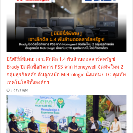
มินิซีรี่ส์พิเศษ: เจาะลึกดีล 1.4 พันล้านดอลลาร์สหรัฐฯ!
Brady ปิดดีลซื้อกิจการ PSS จาก Honeywell จัดทัพใหม่ 2
กลุ่มธุรกิจหลัก ดันลูกหม้อ Metrologic นั่งแท่น CTO คุมทัพ
เทคโนโลยีทั้งองค์กร
3 days ago