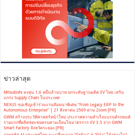
ข่าวล่าสุด
Mitsubishi ลงทุน 1.6 หมื่นล้านบาท ยกระดับฐานผลิต EV ไทย เสริม
แกร่ง Supply Chain ในประเทศ
NEXUS ขอเชิญเข้าร่วมงานสัมมนาพิเศษ “From Legacy ERP to the
Autonomous Enterprise” | 21 สิงหาคม 2569 ผ่าน Zoom [PR]
GWM สร้างประวัติศาสตร์หน้าใหม่ ประกาศความสำเร็จแบรนด์รถยนต์
รายแรกที่ผลิตชดเชยครบตามเงื่อนไขมาตรการ EV 3.5 จาก GWM
Smart Factory จังหวัดระยอง [PR]
ถอดรหัส AI ประเทศไทย จะเปลี่ยนจาก “ผู้สร้าง” สู่ “ผู้นำ” ได้อย่างไร?