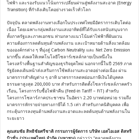
ไฟฟ้า และรองรับแนวโน้มการเปลี่ยนผ่านสู่พลังงานสะอาด (Energy
Transition) ที่กำลังเติบโตอย่างรวดเร็วทั่วโลก
ปัจจุบัน ตลาดพลังงานทางเลือกในประเทศไทยมีอัตราการเติบโตต่อ
เนื่อง โดยเฉพาะกลุ่มพลังงานแสงอาทิตย์ที่ได้รับแรงสนับสนุนจาก
ทั้งภาครัฐและภาคเอกชน ท่ามกลางแนวโน้มค่าไฟฟ้าที่ผันผวน
ความต้องการลดต้นทุนด้านพลังงาน และเป้าหมายด้านสิ่งแวดล้อม
ขององค์กรต่าง ๆ ที่มุ่งสู่ Carbon Neutrality และ Net Zero Emission
มากขึ้น ส่งผลให้เทคโนโลยีโซลาร์เซลล์กลายเป็นหนึ่งใน
โครงสร้างพื้นฐานสำคัญของธุรกิจยุคใหม่ นอกจากนี้ในปี 2569 ภาค
รัฐยังคงเดินหน้าส่งเสริมการใช้พลังงานสะอาดอย่างต่อเนื่อง ผ่าน
มาตรการสำคัญต่าง ๆ อาทิ มาตรการลดหย่อนภาษีเงินได้บุคคล
ธรรมดาสูงสุด 200,000 บาท สำหรับการติดตั้งโซลาร์เซลล์ภาคครัว
เรือน, โครงการรับซื้อไฟฟ้าคืน (Feed-in Tariff – FiT) สำหรับ
โครงการโซลาร์ภาคประชาชน ในอัตรา 2.20 บาทต่อหน่วย รวมถึง
มาตรการหักรายจ่ายทางภาษีได้ 1.5 เท่า สำหรับภาคนิติบุคคล เพื่อ
กระตุ้นการลงทุนด้านพลังงานสะอาดและลดต้นทุนด้านพลังงานใน
ระยะยาว
คุณสมชัย สิทธิชัยศรีชาติ กรรมการผู้จัดการ บริษัท เอสไอเอส ดิสทริ
บิวชั่น (ประเทศไทย) จำกัด (มหาชน)
กล่าวว่า “ตลาดพลังงาน