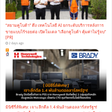
“สยามคูโบต้า” ดึง เทคโนโลยี AI ยกระดับบริการหลังการ
ขายแบบไร้รอยต่อ เปิดโมเดล “เลือกคูโบต้า คุ้มค่าไม่รู้จบ”
[PR]
2 days ago
มินิซีรี่ส์พิเศษ: เจาะลึกดีล 1.4 พันล้านดอลลาร์สหรัฐฯ!