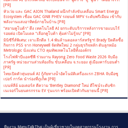
[PR]
หัวเว่ย และ GAC AION Thailand ผนึกกำลังขับเคลื่อน Smart Energy
Ecosystem เชื่อม GAC GN8 PHEV รถยนต์ MPV ระดับพรีเมียม เข้ากับ
พลังงานแสงอาทิตย์ภายในบ้าน [PR]
“สยามคูโบต้า” ดึง เทคโนโลยี AI ยกระดับบริการหลังการขายแบบไร้
รอยต่อ เปิดโมเดล “เลือกคูโบต้า คุ้มค่าไม่รู้จบ” [PR]
มินิซีรี่ส์พิเศษ: เจาะลึกดีล 1.4 พันล้านดอลลาร์สหรัฐฯ! Brady ปิดดีลซื้อ
กิจการ PSS จาก Honeywell จัดทัพใหม่ 2 กลุ่มธุรกิจหลัก ดันลูกหม้อ
Metrologic นั่งแท่น CTO คุมทัพเทคโนโลยีทั้งองค์กร
โรงไฟฟ้าบีแอลซีพี ร่วมงาน Rayong Zero Food Waste 2026 จับมือ
ภาครัฐ-หน่วยงานส่วนท้องถิ่น ขับเคลื่อน จ.ระยอง สู่เมืองคาร์บอนต่ำ
[PR]
ไทยเปิดตัวหุ่นยนต์ AI กู้ภัยทางน้ำอัตโนมัติเครื่องแรก ZBHA จับมือซู
เปอร์ การ์ด นำร่องที่ภูเก็ต [PR]
เบนท์ลีย์ มอเตอร์ส ตีความ ‘Bentley Diamond’ ใหม่ ดีไซน์ระดับซิก
เนเจอร์ในยนตรกรรม EV รุ่นแรก พร้อมเปิดตัวกันยายนนี้ [PR]
ทีมงาน ManuTalkThai เป็นผู้เชี่ยวชาญในอุตสาหกรรมโรงงาน การ