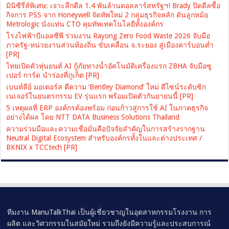
มินิซีรี่ส์พิเศษ: เจาะลึกดีล 1.4 พันล้านดอลลาร์สหรัฐฯ! Brady ปิดดีลซื้อ
กิจการ PSS จาก Honeywell จัดทัพใหม่ 2 กลุ่มธุรกิจหลัก ดันลูกหม้อ
Metrologic นั่งแท่น CTO คุมทัพเทคโนโลยีทั้งองค์กร
โรงไฟฟ้าบีแอลซีพี ร่วมงาน Rayong Zero Food Waste 2026 จับมือ
ภาครัฐ-หน่วยงานส่วนท้องถิ่น ขับเคลื่อน จ.ระยอง สู่เมืองคาร์บอนต่ำ
[PR]
ไทยเปิดตัวหุ่นยนต์ AI กู้ภัยทางน้ำอัตโนมัติเครื่องแรก ZBHA จับมือซู
เปอร์ การ์ด นำร่องที่ภูเก็ต [PR]
เบนท์ลีย์ มอเตอร์ส ตีความ ‘Bentley Diamond’ ใหม่ ดีไซน์ระดับซิก
เนเจอร์ในยนตรกรรม EV รุ่นแรก พร้อมเปิดตัวกันยายนนี้ [PR]
5 เหตุผลที่ ERP องค์กรต้องพร้อม ก่อนก้าวสู่การใช้ AI ในภาคธุรกิจ
อย่างได้ผล โดย NTT DATA Business Solutions Thailand
ความร่วมมือและความเชื่อมั่นคือปัจจัยสำคัญในการสร้างรากฐาน
Neutral Digital Ecosystem สำหรับองค์กรทั้งในและต่างประเทศ /
BKNIX x TCCtech [PR]
ทีมงาน ManuTalkThai เป็นผู้เชี่ยวชาญในอุตสาหกรรมโรงงาน การ
ผลิต และวิศวกรรมในสมัยใหม่ รวมถึงยังมีความรู้และประสบการณ์