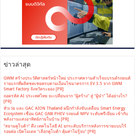
ข่าวล่าสุด
GWM สร้างประวัติศาสตร์หน้าใหม่ ประกาศความสำเร็จแบรนด์รถยนต์
รายแรกที่ผลิตชดเชยครบตามเงื่อนไขมาตรการ EV 3.5 จาก GWM
Smart Factory จังหวัดระยอง [PR]
ถอดรหัส AI ประเทศไทย จะเปลี่ยนจาก “ผู้สร้าง” สู่ “ผู้นำ” ได้อย่างไร?
[PR]
หัวเว่ย และ GAC AION Thailand ผนึกกำลังขับเคลื่อน Smart Energy
Ecosystem เชื่อม GAC GN8 PHEV รถยนต์ MPV ระดับพรีเมียม เข้ากับ
พลังงานแสงอาทิตย์ภายในบ้าน [PR]
“สยามคูโบต้า” ดึง เทคโนโลยี AI ยกระดับบริการหลังการขายแบบไร้
รอยต่อ เปิดโมเดล “เลือกคูโบต้า คุ้มค่าไม่รู้จบ” [PR]