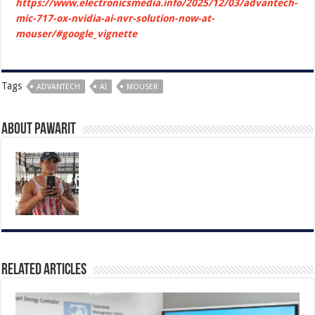
https://www.electronicsmedia.info/2025/12/03/advantech-
mic-717-ox-nvidia-ai-nvr-solution-now-at-
mouser/#google_vignette
Tags
ADVANTECH
AI
MOUSER
About pawarit
Related Articles