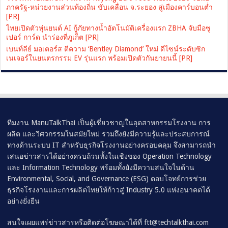
ภาครัฐ-หน่วยงานส่วนท้องถิ่น ขับเคลื่อน จ.ระยอง สู่เมืองคาร์บอนต่ำ
[PR]
ไทยเปิดตัวหุ่นยนต์ AI กู้ภัยทางน้ำอัตโนมัติเครื่องแรก ZBHA จับมือซู
เปอร์ การ์ด นำร่องที่ภูเก็ต [PR]
เบนท์ลีย์ มอเตอร์ส ตีความ ‘Bentley Diamond’ ใหม่ ดีไซน์ระดับซิก
เนเจอร์ในยนตรกรรม EV รุ่นแรก พร้อมเปิดตัวกันยายนนี้ [PR]
ทีมงาน ManuTalkThai เป็นผู้เชี่ยวชาญในอุตสาหกรรมโรงงาน การ
ผลิต และวิศวกรรมในสมัยใหม่ รวมถึงยังมีความรู้และประสบการณ์
ทางด้านระบบ IT สำหรับธุรกิจโรงงานอย่างครอบคลุม จึงสามารถนำ
เสนอข่าวสารได้อย่างครบถ้วนทั้งในเชิงของ Operation Technology
และ Information Technology พร้อมทั้งยังมีความสนใจในด้าน
Environmental, Social, and Governance (ESG) ตอบโจทย์การช่วย
ธุรกิจโรงงานและการผลิตไทยให้ก้าวสู่ Industry 5.0 แห่งอนาคตได้
อย่างยั่งยืน
สนใจเผยแพร่ข่าวสารหรือติดต่อโฆษณาได้ที่
ftt@techtalkthai.com