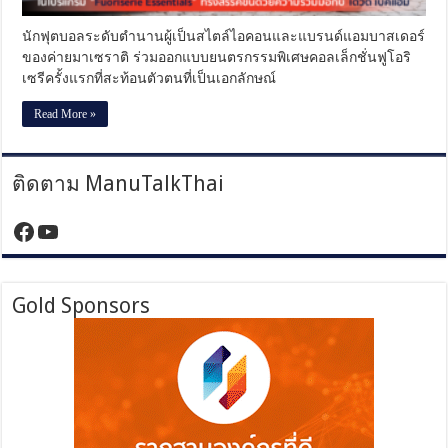
แรก
ใน
นักฟุตบอลระดับตำนานผู้เป็นสไตล์ไอคอนและแบรนด์แอมบาสเดอร์
โปรแกรม
ของค่ายมาเซราติ ร่วมออกแบบยนตรกรรมพิเศษคอลเล็กชั่นฟูโอริ
“Fuoriserie
เซรีครั้งแรกที่สะท้อนตัวตนที่เป็นเอกลักษณ์
Essentials”
ที่
รังสรรค์
Read More »
ขึ้น
ด้วย
ความ
ติดตาม ManuTalkThai
ร่วม
มือ
https://www.facebook.com/manutalktha
YouTube
กับ
เดวิด
เบค
แฮม
Gold Sponsors