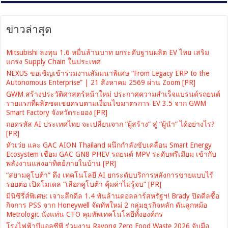
ข่าวล่าสุด
Mitsubishi ลงทุน 1.6 หมื่นล้านบาท ยกระดับฐานผลิต EV ไทย เสริม
แกร่ง Supply Chain ในประเทศ
NEXUS ขอเชิญเข้าร่วมงานสัมมนาพิเศษ “From Legacy ERP to the
Autonomous Enterprise” | 21 สิงหาคม 2569 ผ่าน Zoom [PR]
GWM สร้างประวัติศาสตร์หน้าใหม่ ประกาศความสำเร็จแบรนด์รถยนต์
รายแรกที่ผลิตชดเชยครบตามเงื่อนไขมาตรการ EV 3.5 จาก GWM
Smart Factory จังหวัดระยอง [PR]
ถอดรหัส AI ประเทศไทย จะเปลี่ยนจาก “ผู้สร้าง” สู่ “ผู้นำ” ได้อย่างไร?
[PR]
หัวเว่ย และ GAC AION Thailand ผนึกกำลังขับเคลื่อน Smart Energy
Ecosystem เชื่อม GAC GN8 PHEV รถยนต์ MPV ระดับพรีเมียม เข้ากับ
พลังงานแสงอาทิตย์ภายในบ้าน [PR]
“สยามคูโบต้า” ดึง เทคโนโลยี AI ยกระดับบริการหลังการขายแบบไร้
รอยต่อ เปิดโมเดล “เลือกคูโบต้า คุ้มค่าไม่รู้จบ” [PR]
มินิซีรี่ส์พิเศษ: เจาะลึกดีล 1.4 พันล้านดอลลาร์สหรัฐฯ! Brady ปิดดีลซื้อ
กิจการ PSS จาก Honeywell จัดทัพใหม่ 2 กลุ่มธุรกิจหลัก ดันลูกหม้อ
Metrologic นั่งแท่น CTO คุมทัพเทคโนโลยีทั้งองค์กร
โรงไฟฟ้าบีแอลซีพี ร่วมงาน Rayong Zero Food Waste 2026 จับมือ