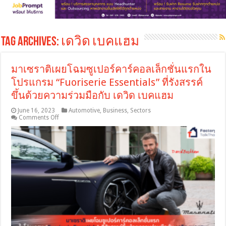
Tag Archives:
เดวิด เบคแฮม
มาเซราติเผยโฉมซูเปอร์คาร์คอลเล็กชั่นแรกใน
โปรแกรม “Fuoriserie Essentials” ที่รังสรรค์
ขึ้นด้วยความร่วมมือกับ เดวิด เบคแฮม
June 16, 2023
Automotive
,
Business
,
Sectors
on
Comments Off
มา
เซรา
ติ
เผย
โฉม
ซู
เปอร์
คาร์
คอล
เล็ก
ชั่น