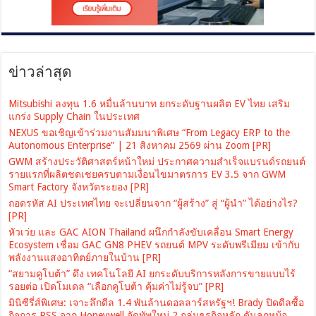
ข่าวล่าสุด
Mitsubishi ลงทุน 1.6 หมื่นล้านบาท ยกระดับฐานผลิต EV ไทย เสริม
แกร่ง Supply Chain ในประเทศ
NEXUS ขอเชิญเข้าร่วมงานสัมมนาพิเศษ “From Legacy ERP to the
Autonomous Enterprise” | 21 สิงหาคม 2569 ผ่าน Zoom [PR]
GWM สร้างประวัติศาสตร์หน้าใหม่ ประกาศความสำเร็จแบรนด์รถยนต์
รายแรกที่ผลิตชดเชยครบตามเงื่อนไขมาตรการ EV 3.5 จาก GWM
Smart Factory จังหวัดระยอง [PR]
ถอดรหัส AI ประเทศไทย จะเปลี่ยนจาก “ผู้สร้าง” สู่ “ผู้นำ” ได้อย่างไร?
[PR]
หัวเว่ย และ GAC AION Thailand ผนึกกำลังขับเคลื่อน Smart Energy
Ecosystem เชื่อม GAC GN8 PHEV รถยนต์ MPV ระดับพรีเมียม เข้ากับ
พลังงานแสงอาทิตย์ภายในบ้าน [PR]
“สยามคูโบต้า” ดึง เทคโนโลยี AI ยกระดับบริการหลังการขายแบบไร้
รอยต่อ เปิดโมเดล “เลือกคูโบต้า คุ้มค่าไม่รู้จบ” [PR]
มินิซีรี่ส์พิเศษ: เจาะลึกดีล 1.4 พันล้านดอลลาร์สหรัฐฯ! Brady ปิดดีลซื้อ
กิจการ PSS จาก Honeywell จัดทัพใหม่ 2 กลุ่มธุรกิจหลัก ดันลูกหม้อ