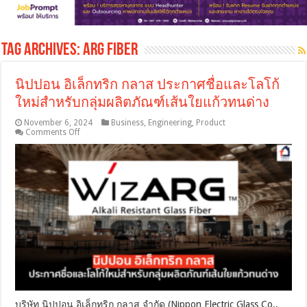
Tag Archives:
ARG Fiber
นิปปอน อิเล็กทริก กลาส ประกาศชื่อและโลโก้
ใหม่สำหรับกลุ่มผลิตภัณฑ์เส้นใยแก้วทนด่าง
November 6, 2024
Business
,
Engineering
,
Product
on
Comments Off
นิปปอน
อิ
เล็ก
ทริก
กลาส
ประกาศ
ชื่อ
และ
โลโก้
ใหม่
สำหรับ
กลุ่ม
ผลิตภัณฑ์
บริษัท นิปปอน อิเล็กทริก กลาส จำกัด (Nippon Electric Glass Co.,