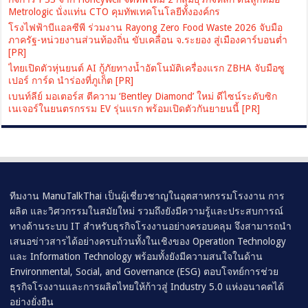
Metrologic นั่งแท่น CTO คุมทัพเทคโนโลยีทั้งองค์กร
โรงไฟฟ้าบีแอลซีพี ร่วมงาน Rayong Zero Food Waste 2026 จับมือ
ภาครัฐ-หน่วยงานส่วนท้องถิ่น ขับเคลื่อน จ.ระยอง สู่เมืองคาร์บอนต่ำ
[PR]
ไทยเปิดตัวหุ่นยนต์ AI กู้ภัยทางน้ำอัตโนมัติเครื่องแรก ZBHA จับมือซู
เปอร์ การ์ด นำร่องที่ภูเก็ต [PR]
เบนท์ลีย์ มอเตอร์ส ตีความ ‘Bentley Diamond’ ใหม่ ดีไซน์ระดับซิก
เนเจอร์ในยนตรกรรม EV รุ่นแรก พร้อมเปิดตัวกันยายนนี้ [PR]
ทีมงาน ManuTalkThai เป็นผู้เชี่ยวชาญในอุตสาหกรรมโรงงาน การ
ผลิต และวิศวกรรมในสมัยใหม่ รวมถึงยังมีความรู้และประสบการณ์
ทางด้านระบบ IT สำหรับธุรกิจโรงงานอย่างครอบคลุม จึงสามารถนำ
เสนอข่าวสารได้อย่างครบถ้วนทั้งในเชิงของ Operation Technology
และ Information Technology พร้อมทั้งยังมีความสนใจในด้าน
Environmental, Social, and Governance (ESG) ตอบโจทย์การช่วย
ธุรกิจโรงงานและการผลิตไทยให้ก้าวสู่ Industry 5.0 แห่งอนาคตได้
อย่างยั่งยืน