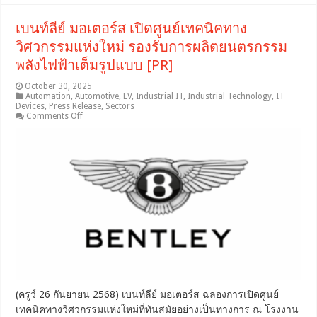
ขนส่ง
รถยนต์
เบนท์ลีย์ มอเตอร์ส เปิดศูนย์เทคนิคทาง
ทาง
อากาศ
วิศวกรรมแห่งใหม่ รองรับการผลิตยนตรกรรม
[PR]
พลังไฟฟ้าเต็มรูปแบบ [PR]
October 30, 2025
Automation
,
Automotive
,
EV
,
Industrial IT
,
Industrial Technology
,
IT
Devices
,
Press Release
,
Sectors
on
Comments Off
เบน
ท์
ลีย์
มอ
เต
อร์ส
เปิด
ศูนย์
เทคนิค
ทาง
วิศวกรรม
แห่ง
ใหม่
(ครูว์ 26 กันยายน 2568) เบนท์ลีย์ มอเตอร์ส ฉลองการเปิดศูนย์
รองรับ
เทคนิคทางวิศวกรรมแห่งใหม่ที่ทันสมัยอย่างเป็นทางการ ณ โรงงาน
การ