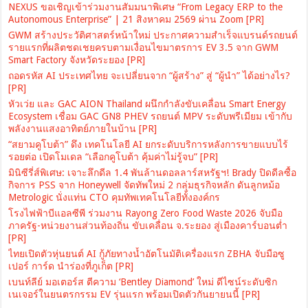
NEXUS ขอเชิญเข้าร่วมงานสัมมนาพิเศษ “From Legacy ERP to the
Autonomous Enterprise” | 21 สิงหาคม 2569 ผ่าน Zoom [PR]
GWM สร้างประวัติศาสตร์หน้าใหม่ ประกาศความสำเร็จแบรนด์รถยนต์
รายแรกที่ผลิตชดเชยครบตามเงื่อนไขมาตรการ EV 3.5 จาก GWM
Smart Factory จังหวัดระยอง [PR]
ถอดรหัส AI ประเทศไทย จะเปลี่ยนจาก “ผู้สร้าง” สู่ “ผู้นำ” ได้อย่างไร?
[PR]
หัวเว่ย และ GAC AION Thailand ผนึกกำลังขับเคลื่อน Smart Energy
Ecosystem เชื่อม GAC GN8 PHEV รถยนต์ MPV ระดับพรีเมียม เข้ากับ
พลังงานแสงอาทิตย์ภายในบ้าน [PR]
“สยามคูโบต้า” ดึง เทคโนโลยี AI ยกระดับบริการหลังการขายแบบไร้
รอยต่อ เปิดโมเดล “เลือกคูโบต้า คุ้มค่าไม่รู้จบ” [PR]
มินิซีรี่ส์พิเศษ: เจาะลึกดีล 1.4 พันล้านดอลลาร์สหรัฐฯ! Brady ปิดดีลซื้อ
กิจการ PSS จาก Honeywell จัดทัพใหม่ 2 กลุ่มธุรกิจหลัก ดันลูกหม้อ
Metrologic นั่งแท่น CTO คุมทัพเทคโนโลยีทั้งองค์กร
โรงไฟฟ้าบีแอลซีพี ร่วมงาน Rayong Zero Food Waste 2026 จับมือ
ภาครัฐ-หน่วยงานส่วนท้องถิ่น ขับเคลื่อน จ.ระยอง สู่เมืองคาร์บอนต่ำ
[PR]
ไทยเปิดตัวหุ่นยนต์ AI กู้ภัยทางน้ำอัตโนมัติเครื่องแรก ZBHA จับมือซู
เปอร์ การ์ด นำร่องที่ภูเก็ต [PR]
เบนท์ลีย์ มอเตอร์ส ตีความ ‘Bentley Diamond’ ใหม่ ดีไซน์ระดับซิก
เนเจอร์ในยนตรกรรม EV รุ่นแรก พร้อมเปิดตัวกันยายนนี้ [PR]