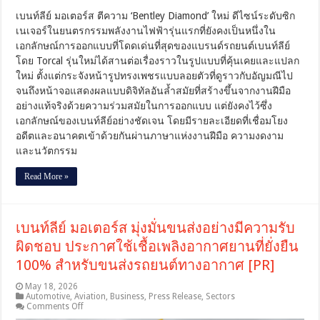
ซิก
เบนท์ลีย์ มอเตอร์ส ตีความ ‘Bentley Diamond’ ใหม่ ดีไซน์ระดับซิก
เนเจอร์
เนเจอร์ในยนตรกรรมพลังงานไฟฟ้ารุ่นแรกที่ยังคงเป็นหนึ่งใน
ใน
ยนต
เอกลักษณ์การออกแบบที่โดดเด่นที่สุดของแบรนด์รถยนต์เบนท์ลีย์
รกร
โดย Torcal รุ่นใหม่ได้สานต่อเรื่องราวในรูปแบบที่คุ้นเคยและแปลก
รม
ใหม่ ตั้งแต่กระจังหน้ารูปทรงเพชรแบบลอยตัวที่ดูราวกับอัญมณีไป
EV
จนถึงหน้าจอแสดงผลแบบดิจิทัลอันล้ำสมัยที่สร้างขึ้นจากงานฝีมือ
รุ่น
อย่างแท้จริงด้วยความร่วมสมัยในการออกแบบ แต่ยังคงไว้ซึ่ง
แรก
เอกลักษณ์ของเบนท์ลีย์อย่างชัดเจน โดยมีรายละเอียดที่เชื่อมโยง
พร้อม
อดีตและอนาคตเข้าด้วยกันผ่านภาษาแห่งงานฝีมือ ความงดงาม
เปิด
ตัว
และนวัตกรรม
กันยายน
นี้
Read More »
[PR]
เบนท์ลีย์ มอเตอร์ส มุ่งมั่นขนส่งอย่างมีความรับ
ผิดชอบ ประกาศใช้เชื้อเพลิงอากาศยานที่ยั่งยืน
100% สำหรับขนส่งรถยนต์ทางอากาศ [PR]
May 18, 2026
Automotive
,
Aviation
,
Business
,
Press Release
,
Sectors
on
Comments Off
เบน