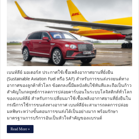
ท์
ลีย์
มอ
เต
อร์ส
มุ่ง
มั่น
ขนส่ง
อย่าง
มี
ความ
รับ
เบนท์ลีย์ มอเตอร์ส ประกาศใช้เชื้อเพลิงอากาศยานที่ยั่งยืน
ผิด
(Sustainable Aviation Fuel หรือ SAF) สำหรับการขนส่งรถยนต์ทาง
ชอบ
อากาศของลูกค้าทั่วโลก ข้อตกลงนี้มีผลบังคับใช้ทันทีและถือเป็นก้าว
ประกาศ
สำคัญในกลยุทธ์การลดการปล่อยคาร์บอนในระบบโลจิสติกส์ทั่วโลก
ใช้
ของเบนท์ลีย์ สำหรับการเปลี่ยนมาใช้เชื้อเพลิงอากาศยานที่ยั่งยืนใน
เชื้อ
กรณีการใช้การขนส่งทางอากาศ เบนท์ลีย์จะสามารถลดการปล่อย
เพลิง
มลพิษระหว่างขั้นตอนการขนส่งได้เป็นอย่างมาก พร้อมรักษา
อากาศยาน
ที่
มาตรฐานการบริการอันเป็นหัวใจสำคัญของแบรนด์
ยั่งยืน
100%
Read More »
สำหรับ