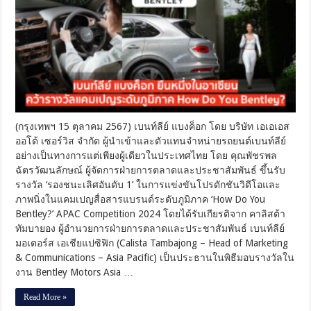
แบงค็
อก
ยืน
หนึ่ง
ใน
อาเซียน
คว้า
รางวัล
แคมเปญ
ระดับ
(กรุงเทพฯ 15 ตุลาคม 2567) เบนท์ลีย์ แบงค็อก โดย บริษัท เอเอเอส
ภูมิภาค
ออโต้ เซอร์วิส จำกัด ผู้นำเข้าและตัวแทนจำหน่ายรถยนต์เบนท์ลีย์
How
อย่างเป็นทางการแต่เพียงผู้เดียวในประเทศไทย โดย คุณพัชรพล
Do
You
ฉัตรวัฒนลักษณ์ ผู้จัดการฝ่ายการตลาดและประชาสัมพันธ์ ขึ้นรับ
Bentley?
รางวัล ‘รองชนะเลิศอันดับ 1’ ในการแข่งขันโปรดักชันวิดีโอและ
ภาพนิ่งในแคมเปญสื่อสารแบรนด์ระดับภูมิภาค ‘How Do You
Bentley?’ APAC Competition 2024 โดยได้รับเกียรติจาก คาลิสต้า
ทัมบายอง ผู้อำนวยการฝ่ายการตลาดและประชาสัมพันธ์ เบนท์ลีย์
มอเตอร์ส เอเชียแปซิฟิก (Calista Tambajong – Head of Marketing
& Communications – Asia Pacific) เป็นประธานในพิธีมอบรางวัลใน
งาน Bentley Motors Asia …
Read More »