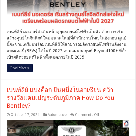
สร้าง
ศูนย์
โล
จิ
สติ
กส์
เบนท์ลีย์ มอเตอร์ส เดินหน้าสู่ยุครถยนต์ไฟฟ้าเต็มตัว ด้วยการเริ่ม
แห่ง
สร้างศูนย์โลจิสติกส์ใหม่ขนาดใหญ่ที่สำนักงานใหญ่ในอังกฤษ ศูนย์
ใหม่
นี้จะช่วยเตรียมพร้อมเบนท์ลีย์ให้สามารถผลิตรถยนต์ไฟฟ้าพลังงาน
เตรียม
แบตเตอรี่ (BEVs) ได้ในปี 2027 ตามแผนกลยุทธ์ Beyond100+ ที่ตั้ง
พร้อม
เป้าผลิตรถยนต์ไฟฟ้าทั้งหมดภายในปี 2035
ผลิต
รถยนต์
Read More »
ไฟฟ้า
ในปี
2027
เบนท์ลีย์ แบงค็อก ยืนหนึ่งในอาเซียน คว้า
รางวัลแคมเปญระดับภูมิภาค How Do You
Bentley?
on
October 17, 2024
Automotive
Comments Off
เบน
ท์
ลีย์