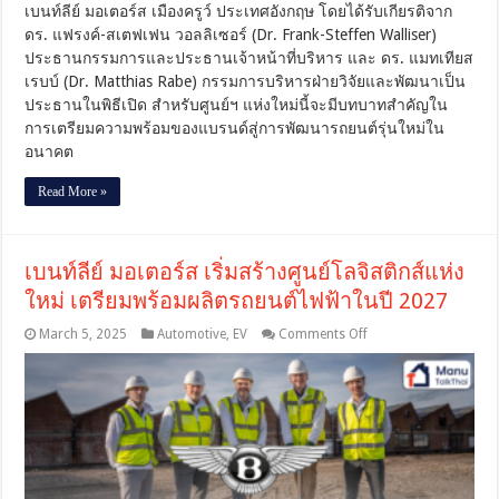
เบนท์ลีย์ มอเตอร์ส เมืองครูว์ ประเทศอังกฤษ โดยได้รับเกียรติจาก
ผลิต
ดร. แฟรงค์-สเตฟเฟน วอลลิเซอร์ (Dr. Frank-Steffen Walliser)
ยนต
ประธานกรรมการและประธานเจ้าหน้าที่บริหาร และ ดร. แมทเทียส
รกร
เรบบ์ (Dr. Matthias Rabe) กรรมการบริหารฝ่ายวิจัยและพัฒนาเป็น
รม
ประธานในพิธีเปิด สำหรับศูนย์ฯ แห่งใหม่นี้จะมีบทบาทสำคัญใน
พลัง
ไฟฟ้า
การเตรียมความพร้อมของแบรนด์สู่การพัฒนารถยนต์รุ่นใหม่ใน
เต็ม
อนาคต
รูป
แบบ
Read More »
[PR]
เบนท์ลีย์ มอเตอร์ส เริ่มสร้างศูนย์โลจิสติกส์แห่ง
ใหม่ เตรียมพร้อมผลิตรถยนต์ไฟฟ้าในปี 2027
on
March 5, 2025
Automotive
,
EV
Comments Off
เบน
ท์
ลีย์
มอ
เต
อร์ส
เริ่ม