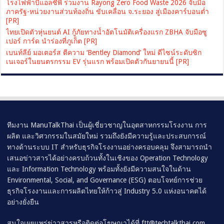
โรงไฟฟ้าบีแอลซีพี ร่วมงาน Rayong Zero Food Waste 2026 จับมือ
ภาครัฐ-หน่วยงานส่วนท้องถิ่น ขับเคลื่อน จ.ระยอง สู่เมืองคาร์บอนต่ำ
[PR]
ไทยเปิดตัวหุ่นยนต์ AI กู้ภัยทางน้ำอัตโนมัติเครื่องแรก ZBHA จับมือซู
เปอร์ การ์ด นำร่องที่ภูเก็ต [PR]
เบนท์ลีย์ มอเตอร์ส ตีความ ‘Bentley Diamond’ ใหม่ ดีไซน์ระดับซิก
เนเจอร์ในยนตรกรรม EV รุ่นแรก พร้อมเปิดตัวกันยายนนี้ [PR]
ทีมงาน ManuTalkThai เป็นผู้เชี่ยวชาญในอุตสาหกรรมโรงงาน การ
ผลิต และวิศวกรรมในสมัยใหม่ รวมถึงยังมีความรู้และประสบการณ์
ทางด้านระบบ IT สำหรับธุรกิจโรงงานอย่างครอบคลุม จึงสามารถนำ
เสนอข่าวสารได้อย่างครบถ้วนทั้งในเชิงของ Operation Technology
และ Information Technology พร้อมทั้งยังมีความสนใจในด้าน
Environmental, Social, and Governance (ESG) ตอบโจทย์การช่วย
ธุรกิจโรงงานและการผลิตไทยให้ก้าวสู่ Industry 5.0 แห่งอนาคตได้
อย่างยั่งยืน
สนใจเผยแพร่ข่าวสารหรือติดต่อโฆษณาได้ที่
ftt@techtalkthai.com