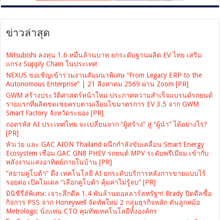
ข่าวล่าสุด
Mitsubishi ลงทุน 1.6 หมื่นล้านบาท ยกระดับฐานผลิต EV ไทย เสริม
แกร่ง Supply Chain ในประเทศ
NEXUS ขอเชิญเข้าร่วมงานสัมมนาพิเศษ “From Legacy ERP to the
Autonomous Enterprise” | 21 สิงหาคม 2569 ผ่าน Zoom [PR]
GWM สร้างประวัติศาสตร์หน้าใหม่ ประกาศความสำเร็จแบรนด์รถยนต์
รายแรกที่ผลิตชดเชยครบตามเงื่อนไขมาตรการ EV 3.5 จาก GWM
Smart Factory จังหวัดระยอง [PR]
ถอดรหัส AI ประเทศไทย จะเปลี่ยนจาก “ผู้สร้าง” สู่ “ผู้นำ” ได้อย่างไร?
[PR]
หัวเว่ย และ GAC AION Thailand ผนึกกำลังขับเคลื่อน Smart Energy
Ecosystem เชื่อม GAC GN8 PHEV รถยนต์ MPV ระดับพรีเมียม เข้ากับ
พลังงานแสงอาทิตย์ภายในบ้าน [PR]
“สยามคูโบต้า” ดึง เทคโนโลยี AI ยกระดับบริการหลังการขายแบบไร้
รอยต่อ เปิดโมเดล “เลือกคูโบต้า คุ้มค่าไม่รู้จบ” [PR]
มินิซีรี่ส์พิเศษ: เจาะลึกดีล 1.4 พันล้านดอลลาร์สหรัฐฯ! Brady ปิดดีลซื้อ
กิจการ PSS จาก Honeywell จัดทัพใหม่ 2 กลุ่มธุรกิจหลัก ดันลูกหม้อ
Metrologic นั่งแท่น CTO คุมทัพเทคโนโลยีทั้งองค์กร