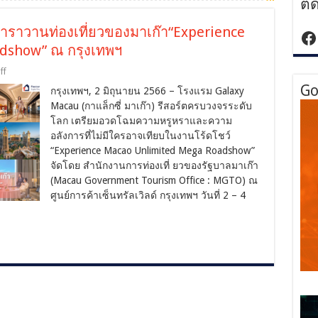
ติ
ราวานท่องเที่ยวของมาเก๊า“Experience
ht
dshow” ณ กรุงเทพฯ
on
ff
Galaxy
Go
กรุงเทพฯ, 2 มิถุนายน 2566 – โรงแรม Galaxy
Macau
ร่วม
Macau (กาแล็กซี่ มาเก๊า) รีสอร์ตครบวงจรระดับ
มหกรรม
โลก เตรียมอวดโฉมความหรูหราและความ
คาราวาน
อลังการที่ไม่มีใครอาจเทียบในงานโร้ดโชว์
ท่อง
“Experience Macao Unlimited Mega Roadshow”
เที่ยว
จัดโดย สํานักงานการท่องเที่ ยวของรัฐบาลมาเก๊า
ของ
(Macau Government Tourism Office : MGTO) ณ
มาเก๊า“Experience
ศูนย์การค้าเซ็นทรัลเวิลด์ กรุงเทพฯ วันที่ 2 – 4
Macao
Unlimited
Mega
Roadshow”
ณ
กรุงเทพฯ