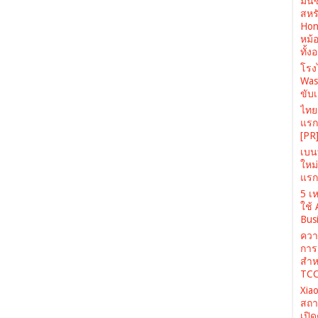
มินิ
สหรั
Hone
หม้
ทั้ง
โรง
Was
ขับเ
ไทยเ
แรก 
[PR
เบนท
ใหม
แรก 
5 เห
ใช้
Busi
ควา
การ
สำห
TCC
Xiao
สถา
เปิ