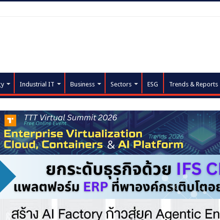
gy
Industrial IT
Business
Sectors
ESG
Trends & Reports