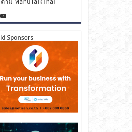
ดตาม ManuTalkThai
tps://www.facebook.com/manutalkthai/
YouTube
ld Sponsors