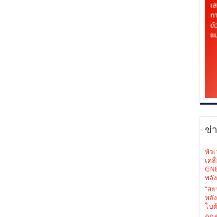
ข่
หัว
เคล
GN8
พลั
“สย
หลั
โบต้