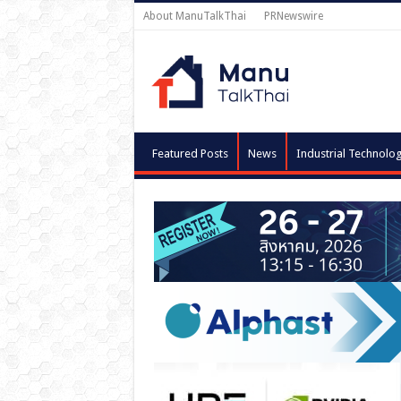
About ManuTalkThai
PRNewswire
Featured Posts
News
Industrial Technolo