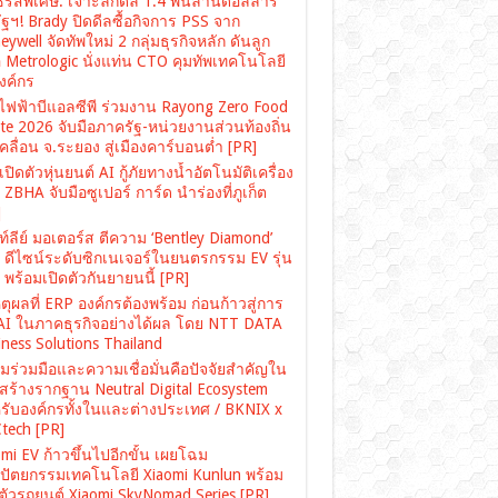
ซีรี่ส์พิเศษ: เจาะลึกดีล 1.4 พันล้านดอลลาร์
ฐฯ! Brady ปิดดีลซื้อกิจการ PSS จาก
ywell จัดทัพใหม่ 2 กลุ่มธุรกิจหลัก ดันลูก
อ Metrologic นั่งแท่น CTO คุมทัพเทคโนโลยี
องค์กร
ไฟฟ้าบีแอลซีพี ร่วมงาน Rayong Zero Food
te 2026 จับมือภาครัฐ-หน่วยงานส่วนท้องถิ่น
คลื่อน จ.ระยอง สู่เมืองคาร์บอนต่ำ [PR]
ปิดตัวหุ่นยนต์ AI กู้ภัยทางน้ำอัตโนมัติเครื่อง
ZBHA จับมือซูเปอร์ การ์ด นำร่องที่ภูเก็ต
]
์ลีย์ มอเตอร์ส ตีความ ‘Bentley Diamond’
่ ดีไซน์ระดับซิกเนเจอร์ในยนตรกรรม EV รุ่น
พร้อมเปิดตัวกันยายนนี้ [PR]
ตุผลที่ ERP องค์กรต้องพร้อม ก่อนก้าวสู่การ
 AI ในภาคธุรกิจอย่างได้ผล โดย NTT DATA
ness Solutions Thailand
มร่วมมือและความเชื่อมั่นคือปัจจัยสำคัญใน
สร้างรากฐาน Neutral Digital Ecosystem
รับองค์กรทั้งในและต่างประเทศ / BKNIX x
tech [PR]
mi EV ก้าวขึ้นไปอีกขั้น เผยโฉม
ปัตยกรรมเทคโนโลยี Xiaomi Kunlun พร้อม
ดตัวรถยนต์ Xiaomi SkyNomad Series [PR]