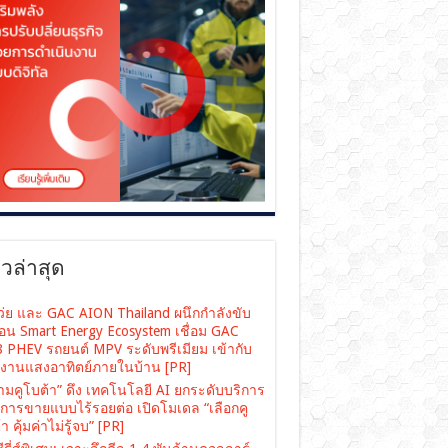
าวล่าสุด
เว่ย และ GAC AION Thailand ผนึกกำลังขับ
ื่อน Smart Energy Ecosystem เชื่อม GAC
 PHEV รถยนต์ MPV ระดับพรีเมียม เข้ากับ
งงานแสงอาทิตย์ภายในบ้าน [PR]
ามคูโบต้า” ดึง เทคโนโลยี AI ยกระดับบริการ
งการขายแบบไร้รอยต่อ เปิดโมเดล “เลือกคู
า คุ้มค่าไม่รู้จบ” [PR]