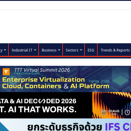
gy
Industrial IT
Business
Sectors
ESG
Trends & Reports