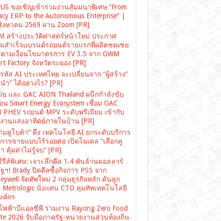
US ขอเชิญเข้าร่วมงานสัมมนาพิเศษ “From
acy ERP to the Autonomous Enterprise” |
สิงหาคม 2569 ผ่าน Zoom [PR]
 สร้างประวัติศาสตร์หน้าใหม่ ประกาศ
มสำเร็จแบรนด์รถยนต์รายแรกที่ผลิตชดเชย
ตามเงื่อนไขมาตรการ EV 3.5 จาก GWM
rt Factory จังหวัดระยอง [PR]
รหัส AI ประเทศไทย จะเปลี่ยนจาก “ผู้สร้าง”
“ผู้นำ” ได้อย่างไร? [PR]
เว่ย และ GAC AION Thailand ผนึกกำลังขับ
ื่อน Smart Energy Ecosystem เชื่อม GAC
 PHEV รถยนต์ MPV ระดับพรีเมียม เข้ากับ
งงานแสงอาทิตย์ภายในบ้าน [PR]
ามคูโบต้า” ดึง เทคโนโลยี AI ยกระดับบริการ
งการขายแบบไร้รอยต่อ เปิดโมเดล “เลือกคู
า คุ้มค่าไม่รู้จบ” [PR]
ซีรี่ส์พิเศษ: เจาะลึกดีล 1.4 พันล้านดอลลาร์
ฐฯ! Brady ปิดดีลซื้อกิจการ PSS จาก
ywell จัดทัพใหม่ 2 กลุ่มธุรกิจหลัก ดันลูก
อ Metrologic นั่งแท่น CTO คุมทัพเทคโนโลยี
องค์กร
ไฟฟ้าบีแอลซีพี ร่วมงาน Rayong Zero Food
te 2026 จับมือภาครัฐ-หน่วยงานส่วนท้องถิ่น