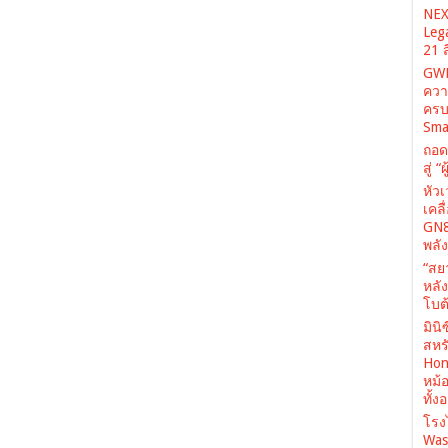
NEX
Leg
21 
GWM
ควา
ครบ
Sma
ถอด
สู่ 
หัว
เคล
GN8
พลั
“สย
หลั
โบต้
มินิ
สหรั
Hone
หม้
ทั้ง
โรง
Was