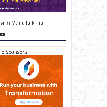
ดตาม ManuTalkThai
tps://www.facebook.com/manutalkthai/
YouTube
ld Sponsors