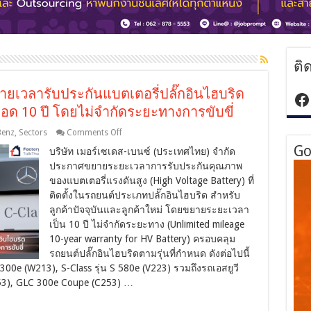
ติ
ยเวลารับประกันแบตเตอรี่ปลั๊กอินไฮบริด
ht
่ตลอด 10 ปี โดยไม่จำกัดระยะทางการขับขี่
on
Benz
,
Sectors
Comments Off
เม
Go
บริษัท เมอร์เซเดส-เบนซ์ (ประเทศไทย) จำกัด
อร์
ประกาศขยายระยะเวลาการรับประกันคุณภาพ
เซ
ของแบตเตอรี่แรงดันสูง (High Voltage Battery) ที่
เดส-
ติดตั้งในรถยนต์ประเภทปลั๊กอินไฮบริด สำหรับ
เบนซ์
ลูกค้าปัจจุบันและลูกค้าใหม่ โดยขยายระยะเวลา
ประกาศ
ขยาย
เป็น 10 ปี ไม่จำกัดระยะทาง (Unlimited mileage
เวลา
10-year warranty for HV Battery) ครอบคลุม
รับ
รถยนต์ปลั๊กอินไฮบริดตามรุ่นที่กำหนด ดังต่อไปนี้
ประกัน
E 300e (W213), S-Class รุ่น S 580e (V223) รวมถึงรถเอสยูวี
แบตเตอรี่
53), GLC 300e Coupe (C253) …
ปลั๊ก
อิน