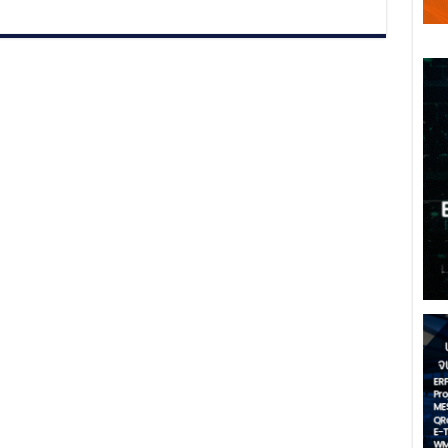
ไฮ
บริด
เพิ่ม
ความ
อุ่น
ใจ
ให้
กับ
ผู้
ขับขี่
ตลอด
10
ปี
โดย
ไม่
จำกัด
ระยะ
ทางการ
ขับขี่