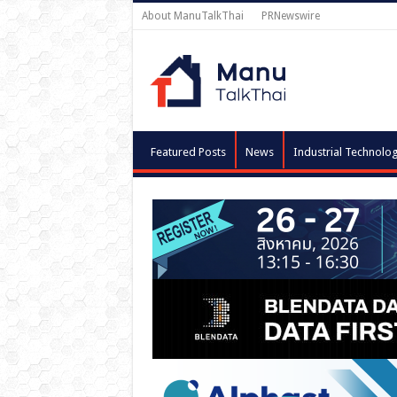
About ManuTalkThai
PRNewswire
Featured Posts
News
Industrial Technolo