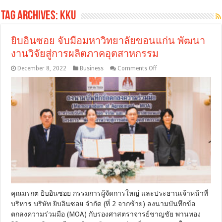
Tag Archives:
kku
ยิบอินซอย จับมือมหาวิทยาลัยขอนแก่น พัฒนา
งานวิจัยสู่การผลิตภาคอุตสาหกรรม
on
December 8, 2022
Business
Comments Off
ยิบ
อิน
ซอย
จับ
มือ
มหาวิทยาลัย
ขอนแก่น
พัฒนา
งาน
วิจัย
สู่
การ
ผลิต
คุณมรกต ยิบอินซอย กรรมการผู้จัดการใหญ่ และประธานเจ้าหน้าที่
ภาค
บริหาร บริษัท ยิบอินซอย จำกัด (ที่ 2 จากซ้าย) ลงนามบันทึกข้อ
อุตสาหกรรม
ตกลงความร่วมมือ (MOA) กับรองศาสตราจารย์ชาญชัย พานทอง