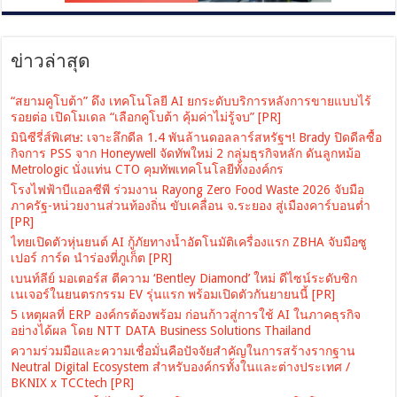
ข่าวล่าสุด
“สยามคูโบต้า” ดึง เทคโนโลยี AI ยกระดับบริการหลังการขายแบบไร้
รอยต่อ เปิดโมเดล “เลือกคูโบต้า คุ้มค่าไม่รู้จบ” [PR]
มินิซีรี่ส์พิเศษ: เจาะลึกดีล 1.4 พันล้านดอลลาร์สหรัฐฯ! Brady ปิดดีลซื้อ
กิจการ PSS จาก Honeywell จัดทัพใหม่ 2 กลุ่มธุรกิจหลัก ดันลูกหม้อ
Metrologic นั่งแท่น CTO คุมทัพเทคโนโลยีทั้งองค์กร
โรงไฟฟ้าบีแอลซีพี ร่วมงาน Rayong Zero Food Waste 2026 จับมือ
ภาครัฐ-หน่วยงานส่วนท้องถิ่น ขับเคลื่อน จ.ระยอง สู่เมืองคาร์บอนต่ำ
[PR]
ไทยเปิดตัวหุ่นยนต์ AI กู้ภัยทางน้ำอัตโนมัติเครื่องแรก ZBHA จับมือซู
เปอร์ การ์ด นำร่องที่ภูเก็ต [PR]
เบนท์ลีย์ มอเตอร์ส ตีความ ‘Bentley Diamond’ ใหม่ ดีไซน์ระดับซิก
เนเจอร์ในยนตรกรรม EV รุ่นแรก พร้อมเปิดตัวกันยายนนี้ [PR]
5 เหตุผลที่ ERP องค์กรต้องพร้อม ก่อนก้าวสู่การใช้ AI ในภาคธุรกิจ
อย่างได้ผล โดย NTT DATA Business Solutions Thailand
ความร่วมมือและความเชื่อมั่นคือปัจจัยสำคัญในการสร้างรากฐาน
Neutral Digital Ecosystem สำหรับองค์กรทั้งในและต่างประเทศ /
BKNIX x TCCtech [PR]