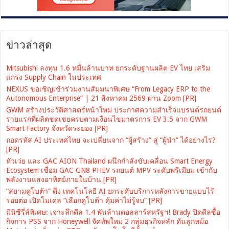
ข่าวล่าสุด
Mitsubishi ลงทุน 1.6 หมื่นล้านบาท ยกระดับฐานผลิต EV ไทย เสริม
แกร่ง Supply Chain ในประเทศ
NEXUS ขอเชิญเข้าร่วมงานสัมมนาพิเศษ “From Legacy ERP to the
Autonomous Enterprise” | 21 สิงหาคม 2569 ผ่าน Zoom [PR]
GWM สร้างประวัติศาสตร์หน้าใหม่ ประกาศความสำเร็จแบรนด์รถยนต์
รายแรกที่ผลิตชดเชยครบตามเงื่อนไขมาตรการ EV 3.5 จาก GWM
Smart Factory จังหวัดระยอง [PR]
ถอดรหัส AI ประเทศไทย จะเปลี่ยนจาก “ผู้สร้าง” สู่ “ผู้นำ” ได้อย่างไร?
[PR]
หัวเว่ย และ GAC AION Thailand ผนึกกำลังขับเคลื่อน Smart Energy
Ecosystem เชื่อม GAC GN8 PHEV รถยนต์ MPV ระดับพรีเมียม เข้ากับ
พลังงานแสงอาทิตย์ภายในบ้าน [PR]
“สยามคูโบต้า” ดึง เทคโนโลยี AI ยกระดับบริการหลังการขายแบบไร้
รอยต่อ เปิดโมเดล “เลือกคูโบต้า คุ้มค่าไม่รู้จบ” [PR]
มินิซีรี่ส์พิเศษ: เจาะลึกดีล 1.4 พันล้านดอลลาร์สหรัฐฯ! Brady ปิดดีลซื้อ
กิจการ PSS จาก Honeywell จัดทัพใหม่ 2 กลุ่มธุรกิจหลัก ดันลูกหม้อ