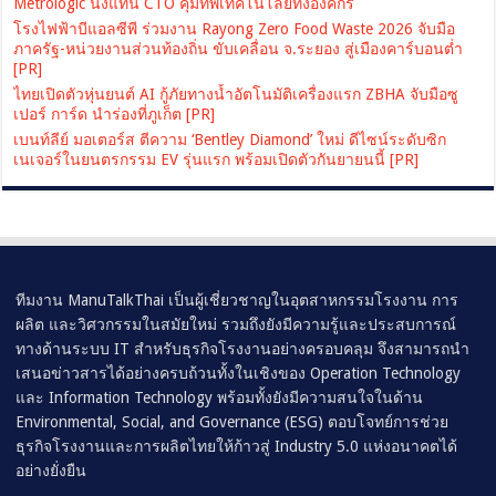
Metrologic นั่งแท่น CTO คุมทัพเทคโนโลยีทั้งองค์กร
โรงไฟฟ้าบีแอลซีพี ร่วมงาน Rayong Zero Food Waste 2026 จับมือ
ภาครัฐ-หน่วยงานส่วนท้องถิ่น ขับเคลื่อน จ.ระยอง สู่เมืองคาร์บอนต่ำ
[PR]
ไทยเปิดตัวหุ่นยนต์ AI กู้ภัยทางน้ำอัตโนมัติเครื่องแรก ZBHA จับมือซู
เปอร์ การ์ด นำร่องที่ภูเก็ต [PR]
เบนท์ลีย์ มอเตอร์ส ตีความ ‘Bentley Diamond’ ใหม่ ดีไซน์ระดับซิก
เนเจอร์ในยนตรกรรม EV รุ่นแรก พร้อมเปิดตัวกันยายนนี้ [PR]
ทีมงาน ManuTalkThai เป็นผู้เชี่ยวชาญในอุตสาหกรรมโรงงาน การ
ผลิต และวิศวกรรมในสมัยใหม่ รวมถึงยังมีความรู้และประสบการณ์
ทางด้านระบบ IT สำหรับธุรกิจโรงงานอย่างครอบคลุม จึงสามารถนำ
เสนอข่าวสารได้อย่างครบถ้วนทั้งในเชิงของ Operation Technology
และ Information Technology พร้อมทั้งยังมีความสนใจในด้าน
Environmental, Social, and Governance (ESG) ตอบโจทย์การช่วย
ธุรกิจโรงงานและการผลิตไทยให้ก้าวสู่ Industry 5.0 แห่งอนาคตได้
อย่างยั่งยืน