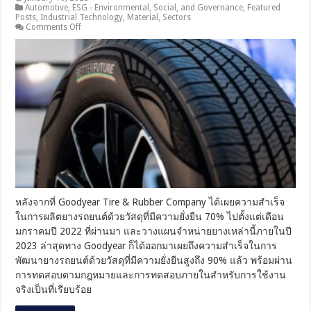
Automotive
,
ESG - Environmental, Social, and Governance
,
Featured
Posts
,
Industrial Technology
,
Material
,
Sectors
on
Comments Off
Goodyear
เผย
ความ
สำเร็จ
ใน
การ
ผลิต
ยาง
รถยนต์
ด้วย
วัสดุ
ที่
มี
หลังจากที่ Goodyear Tire & Rubber Company ได้เผยความสำเร็จ
ความ
ในการผลิตยางรถยนต์ด้วยวัสดุที่มีความยั่งยืน 70% ไปตั้งแต่เดือน
ยั่งยืน
มกราคมปี 2022 ที่ผ่านมา และวางแผนจำหน่ายยางเหล่านี้ภายในปี
แล้ว
90%
2023 ล่าสุดทาง Goodyear ก็ได้ออกมาเผยถึงความสำเร็จในการ
พร้อม
พัฒนายางรถยนต์ด้วยวัสดุที่มีความยั่งยืนสูงถึง 90% แล้ว พร้อมผ่าน
ผ่าน
การทดสอบตามกฎหมายและการทดสอบภายในสำหรับการใช้งาน
การ
จริงเป็นที่เรียบร้อย
ทดสอบ
สำหรับ