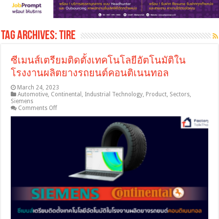
Tag Archives:
tire
ซีเมนส์เตรียมติดตั้งเทคโนโลยีอัตโนมัติใน
โรงงานผลิตยางรถยนต์คอนติเนนทอล
March 24, 2023
Automotive
,
Continental
,
Industrial Technology
,
Product
,
Sectors
,
Siemens
on
Comments Off
ซี
เมนส์
เตรียม
ติด
ตั้ง
เทคโนโลยี
อัตโนมัติ
ใน
โรงงาน
ผลิต
ยาง
รถยนต์