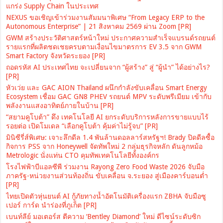
แกร่ง Supply Chain ในประเทศ
NEXUS ขอเชิญเข้าร่วมงานสัมมนาพิเศษ “From Legacy ERP to the
Autonomous Enterprise” | 21 สิงหาคม 2569 ผ่าน Zoom [PR]
GWM สร้างประวัติศาสตร์หน้าใหม่ ประกาศความสำเร็จแบรนด์รถยนต์
รายแรกที่ผลิตชดเชยครบตามเงื่อนไขมาตรการ EV 3.5 จาก GWM
Smart Factory จังหวัดระยอง [PR]
ถอดรหัส AI ประเทศไทย จะเปลี่ยนจาก “ผู้สร้าง” สู่ “ผู้นำ” ได้อย่างไร?
[PR]
หัวเว่ย และ GAC AION Thailand ผนึกกำลังขับเคลื่อน Smart Energy
Ecosystem เชื่อม GAC GN8 PHEV รถยนต์ MPV ระดับพรีเมียม เข้ากับ
พลังงานแสงอาทิตย์ภายในบ้าน [PR]
“สยามคูโบต้า” ดึง เทคโนโลยี AI ยกระดับบริการหลังการขายแบบไร้
รอยต่อ เปิดโมเดล “เลือกคูโบต้า คุ้มค่าไม่รู้จบ” [PR]
มินิซีรี่ส์พิเศษ: เจาะลึกดีล 1.4 พันล้านดอลลาร์สหรัฐฯ! Brady ปิดดีลซื้อ
กิจการ PSS จาก Honeywell จัดทัพใหม่ 2 กลุ่มธุรกิจหลัก ดันลูกหม้อ
Metrologic นั่งแท่น CTO คุมทัพเทคโนโลยีทั้งองค์กร
โรงไฟฟ้าบีแอลซีพี ร่วมงาน Rayong Zero Food Waste 2026 จับมือ
ภาครัฐ-หน่วยงานส่วนท้องถิ่น ขับเคลื่อน จ.ระยอง สู่เมืองคาร์บอนต่ำ
[PR]
ไทยเปิดตัวหุ่นยนต์ AI กู้ภัยทางน้ำอัตโนมัติเครื่องแรก ZBHA จับมือซู
เปอร์ การ์ด นำร่องที่ภูเก็ต [PR]
เบนท์ลีย์ มอเตอร์ส ตีความ ‘Bentley Diamond’ ใหม่ ดีไซน์ระดับซิก