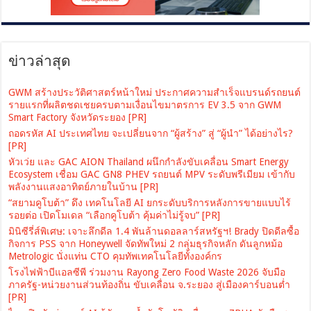
ข่าวล่าสุด
GWM สร้างประวัติศาสตร์หน้าใหม่ ประกาศความสำเร็จแบรนด์รถยนต์
รายแรกที่ผลิตชดเชยครบตามเงื่อนไขมาตรการ EV 3.5 จาก GWM
Smart Factory จังหวัดระยอง [PR]
ถอดรหัส AI ประเทศไทย จะเปลี่ยนจาก “ผู้สร้าง” สู่ “ผู้นำ” ได้อย่างไร?
[PR]
หัวเว่ย และ GAC AION Thailand ผนึกกำลังขับเคลื่อน Smart Energy
Ecosystem เชื่อม GAC GN8 PHEV รถยนต์ MPV ระดับพรีเมียม เข้ากับ
พลังงานแสงอาทิตย์ภายในบ้าน [PR]
“สยามคูโบต้า” ดึง เทคโนโลยี AI ยกระดับบริการหลังการขายแบบไร้
รอยต่อ เปิดโมเดล “เลือกคูโบต้า คุ้มค่าไม่รู้จบ” [PR]
มินิซีรี่ส์พิเศษ: เจาะลึกดีล 1.4 พันล้านดอลลาร์สหรัฐฯ! Brady ปิดดีลซื้อ
กิจการ PSS จาก Honeywell จัดทัพใหม่ 2 กลุ่มธุรกิจหลัก ดันลูกหม้อ
Metrologic นั่งแท่น CTO คุมทัพเทคโนโลยีทั้งองค์กร
โรงไฟฟ้าบีแอลซีพี ร่วมงาน Rayong Zero Food Waste 2026 จับมือ
ภาครัฐ-หน่วยงานส่วนท้องถิ่น ขับเคลื่อน จ.ระยอง สู่เมืองคาร์บอนต่ำ
[PR]