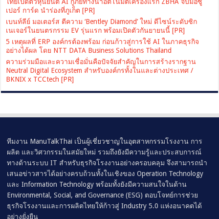
ไทยเปิดตัวหุ่นยนต์ AI กู้ภัยทางน้ำอัตโนมัติเครื่องแรก ZBHA จับมือซู
เปอร์ การ์ด นำร่องที่ภูเก็ต [PR]
เบนท์ลีย์ มอเตอร์ส ตีความ ‘Bentley Diamond’ ใหม่ ดีไซน์ระดับซิก
เนเจอร์ในยนตรกรรม EV รุ่นแรก พร้อมเปิดตัวกันยายนนี้ [PR]
5 เหตุผลที่ ERP องค์กรต้องพร้อม ก่อนก้าวสู่การใช้ AI ในภาคธุรกิจ
อย่างได้ผล โดย NTT DATA Business Solutions Thailand
ความร่วมมือและความเชื่อมั่นคือปัจจัยสำคัญในการสร้างรากฐาน
Neutral Digital Ecosystem สำหรับองค์กรทั้งในและต่างประเทศ /
BKNIX x TCCtech [PR]
ทีมงาน ManuTalkThai เป็นผู้เชี่ยวชาญในอุตสาหกรรมโรงงาน การ
ผลิต และวิศวกรรมในสมัยใหม่ รวมถึงยังมีความรู้และประสบการณ์
ทางด้านระบบ IT สำหรับธุรกิจโรงงานอย่างครอบคลุม จึงสามารถนำ
เสนอข่าวสารได้อย่างครบถ้วนทั้งในเชิงของ Operation Technology
และ Information Technology พร้อมทั้งยังมีความสนใจในด้าน
Environmental, Social, and Governance (ESG) ตอบโจทย์การช่วย
ธุรกิจโรงงานและการผลิตไทยให้ก้าวสู่ Industry 5.0 แห่งอนาคตได้
อย่างยั่งยืน