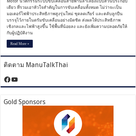
ทนทาน
Motor นวัตกรรมระบบขับเคลื่อนสายพานลำเลียงแบบส่วนประกอบ
8
เดียว ที่รวมเอาหัวใจสำคัญในการขับเคลื่อนทั้งหมด ไม่ว่าจะเป็น
หมื่น
มอเตอร์ไฟฟ้าประสิทธิภาพสูงรุ่นใหม่ ชุดลดเกียร์ และตลับลูกปืน
ชั่วโมง
บรรจุไว้ภายในดรัมขับเคลื่อนอย่างมิดชิด ส่งผลให้ประสิทธิภาพ
ลด
เชิงกลและไฟฟ้าสูงขึ้น ใช้พื้นที่น้อยลง และยังเพิ่มความปลอดภัยให้
ค่า
กับผู้ปฏิบัติงาน
ใช้
จ่าย
Read More »
เพิ่ม
ผลผลิต
ติดตาม ManuTalkThai
https://www.facebook.com/manutalktha
YouTube
Gold Sponsors