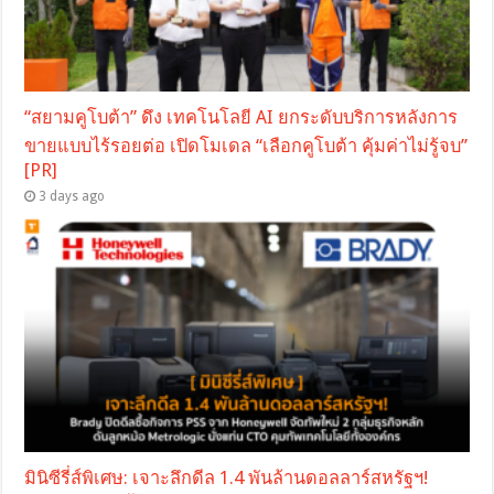
“สยามคูโบต้า” ดึง เทคโนโลยี AI ยกระดับบริการหลังการ
ขายแบบไร้รอยต่อ เปิดโมเดล “เลือกคูโบต้า คุ้มค่าไม่รู้จบ”
[PR]
3 days ago
มินิซีรี่ส์พิเศษ: เจาะลึกดีล 1.4 พันล้านดอลลาร์สหรัฐฯ!