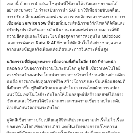
เหล่านี้ ด้วยการนำเสนอโซลูชันที่ใช้งานได้จริงและขยายผลได้
อย่างครบวงจร ไม่ว่าจะเป็นการนำ SAP มาใช้เพื่อช่วยขับเคลื่อน
การปรับเปลี่ยนองค์กรและช่วยลดการกระจัดกระจายของระบบ การ
เชื่อมต่อ
ServiceNow
ที่ช่วยเพิ่มประสิทธิภาพเวิร์กโฟลว์ดิจิทัลและ
ปรับปรุงประสิทธิผลการดำเนินงาน แพลตฟอร์มระบบคลาวด์ที่มี
ความยืดหยุ่นและใช้ประโยชน์สูงสุดจากการลงทุนใน Multicloud
และการพัฒนา
Data & AI
ที่ช่วยให้ตัดสินใจได้อย่างชาญฉลาด
จากแหล่งข้อมูลจริงเพียงแห่งเดียวและการวิเคราะห์ขั้นสูง
นวัตกรรมที่มีจุดมุ่งหมาย: เพื่อความยั่งยืนในอีก 100 ปีข้างหน้า
ตลอด 90 ปีของการทำงานในระดับโลก ฟูจิตสึ เชื่อว่าเทคโนโลยี
ควรช่วยสร้างผลประโยชน์มากกว่าการนำมาใช้งานเพียงอย่างเดียว
นั่นคือ การยกระดับคุณภาพชีวิต สร้างโอกาส และขับเคลื่อนสังคมที่
ยั่งยืนมากขึ้น ฟูจิตสึสนับสนุนลูกค้าในประเทศไทยด้วยการแปลง
แนวโน้มเทคโนโลยีระดับโลกให้เป็นกลยุทธ์ที่สร้างผลลัพธ์ได้อย่าง
ชัดเจนและใช้งานได้จริง ผ่านการผสานความเชี่ยวชาญในระดับ
ท้องถิ่นกับนวัตกรรมระดับโลก
ฟูจิตสึเชื่อว่าการปรับเปลี่ยนสู่ดิจิทัลที่ประสบความสำเร็จไม่ใช่เรื่อง
ของเทคโนโลยีเพียงอย่างเดียว แต่เป็นเรื่องของการแก้ไขความ
ท้าทายที่ขัดขวางองค์กร พร้อมทั้งสร้างความสำเร็จทางธุรกิจผ่าน