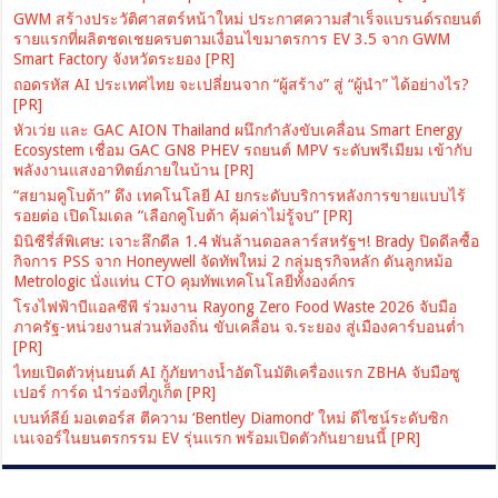
GWM สร้างประวัติศาสตร์หน้าใหม่ ประกาศความสำเร็จแบรนด์รถยนต์
รายแรกที่ผลิตชดเชยครบตามเงื่อนไขมาตรการ EV 3.5 จาก GWM
Smart Factory จังหวัดระยอง [PR]
ถอดรหัส AI ประเทศไทย จะเปลี่ยนจาก “ผู้สร้าง” สู่ “ผู้นำ” ได้อย่างไร?
[PR]
หัวเว่ย และ GAC AION Thailand ผนึกกำลังขับเคลื่อน Smart Energy
Ecosystem เชื่อม GAC GN8 PHEV รถยนต์ MPV ระดับพรีเมียม เข้ากับ
พลังงานแสงอาทิตย์ภายในบ้าน [PR]
“สยามคูโบต้า” ดึง เทคโนโลยี AI ยกระดับบริการหลังการขายแบบไร้
รอยต่อ เปิดโมเดล “เลือกคูโบต้า คุ้มค่าไม่รู้จบ” [PR]
มินิซีรี่ส์พิเศษ: เจาะลึกดีล 1.4 พันล้านดอลลาร์สหรัฐฯ! Brady ปิดดีลซื้อ
กิจการ PSS จาก Honeywell จัดทัพใหม่ 2 กลุ่มธุรกิจหลัก ดันลูกหม้อ
Metrologic นั่งแท่น CTO คุมทัพเทคโนโลยีทั้งองค์กร
โรงไฟฟ้าบีแอลซีพี ร่วมงาน Rayong Zero Food Waste 2026 จับมือ
ภาครัฐ-หน่วยงานส่วนท้องถิ่น ขับเคลื่อน จ.ระยอง สู่เมืองคาร์บอนต่ำ
[PR]
ไทยเปิดตัวหุ่นยนต์ AI กู้ภัยทางน้ำอัตโนมัติเครื่องแรก ZBHA จับมือซู
เปอร์ การ์ด นำร่องที่ภูเก็ต [PR]
เบนท์ลีย์ มอเตอร์ส ตีความ ‘Bentley Diamond’ ใหม่ ดีไซน์ระดับซิก
เนเจอร์ในยนตรกรรม EV รุ่นแรก พร้อมเปิดตัวกันยายนนี้ [PR]