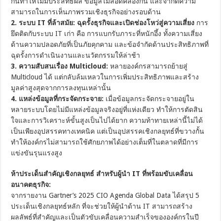
กันทำให้ไม่มีประสิทธิผล ข้อมูลไม่สอดคล้องกัน และจำกัดความ
สามารถในการเห็นภาพรวมเชิงธุรกิจอย่างรอบด้าน
2. ระบบ IT ที่ล้าสมัย:
ฉุดรั้งธุรกิจและเปิดช่องโหว่สู่ความเสี่ยง
การ
ยึดติดกับระบบ IT เก่า คือ การแบกรับภาระที่หนักอึ้ง ทั้งความเสี่ยง
ด้านความปลอดภัยที่เป็นภัยคุกคาม และข้อจำกัดด้านประสิทธิภาพที่
ฉุดรั้งการดำเนินงานและนวัตกรรมให้ล่าช้า
3. ความสับสนเรื่อง Multicloud:
หลายองค์กรสามารถย้ายสู่
Multicloud ได้ แต่กลับล้มเหลวในการเพิ่มประสิทธิภาพและสร้าง
มูลค่าสูงสุดจากการลงทุนเหล่านั้น
4. แหล่งข้อมูลที่กระจัดกระจาย:
เมื่อข้อมูลกระจัดกระจายอยู่ใน
หลายระบบโดยไม่มีแหล่งข้อมูลจริงอยู่ที่แห่งเดียว ทำให้การตัดสิน
ใจและการวิเคราะห์ขั้นสูงเป็นไปได้ยาก ความท้าทายเหล่านี้ไม่ได้
เป็นเพียงอุปสรรคทางเทคนิค แต่เป็นอุปสรรคเชิงกลยุทธ์ที่ขวางกั้น
ทำให้องค์กรไม่สามารถใช้ศักยภาพได้อย่างเต็มที่ในตลาดที่มีการ
แข่งขันรุนแรงสูง
ห้าประเด็นสำคัญเชิงกลยุทธ์ สำหรับผู้นำ IT ที่พร้อมขับเคลื่อน
อนาคตธุรกิจ:
จากรายงาน Gartner’s 2025 CIO Agenda Global Data ได้สรุป 5
ประเด็นเชิงกลยุทธ์หลัก ที่จะช่วยให้ผู้นำด้าน IT สามารถสร้าง
ผลลัพธ์ที่สำคัญและเป็นตัวขับเคลื่อนความสำเร็จขององค์กรในปี