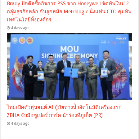
Brady ปิดดีลซื้อกิจการ PSS จาก Honeywell จัดทัพใหม่ 2
กลุ่มธุรกิจหลัก ดันลูกหม้อ Metrologic นั่งแท่น CTO คุมทัพ
เทคโนโลยีทั้งองค์กร
4 days ago
ไทยเปิดตัวหุ่นยนต์ AI กู้ภัยทางน้ำอัตโนมัติเครื่องแรก
ZBHA จับมือซูเปอร์ การ์ด นำร่องที่ภูเก็ต [PR]
4 days ago