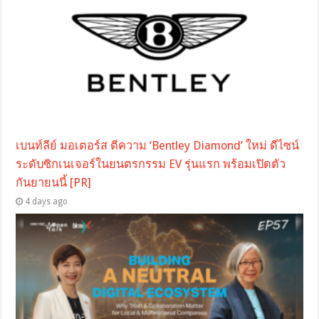
เบนท์ลีย์ มอเตอร์ส ตีความ ‘Bentley Diamond’ ใหม่ ดีไซน์
ระดับซิกเนเจอร์ในยนตรกรรม EV รุ่นแรก พร้อมเปิดตัว
กันยายนนี้ [PR]
4 days ago