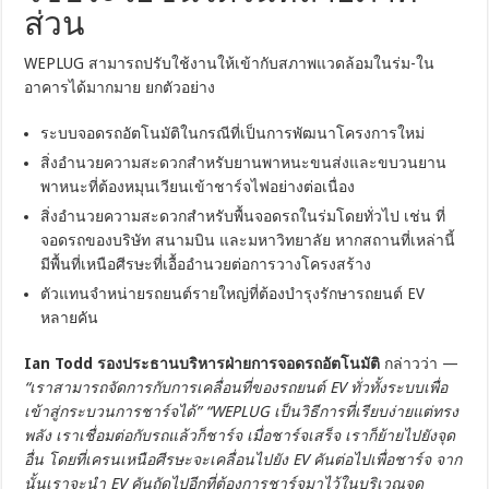
ส่วน
WEPLUG สามารถปรับใช้งานให้เข้ากับสภาพแวดล้อมในร่ม-ใน
อาคารได้มากมาย ยกตัวอย่าง
ระบบจอดรถอัตโนมัติในกรณีที่เป็นการพัฒนาโครงการใหม่
สิ่งอำนวยความสะดวกสำหรับยานพาหนะขนส่งและขบวนยาน
พาหนะที่ต้องหมุนเวียนเข้าชาร์จไฟอย่างต่อเนื่อง
สิ่งอำนวยความสะดวกสำหรับพื้นจอดรถในร่มโดยทั่วไป เช่น ที่
จอดรถของบริษัท สนามบิน และมหาวิทยาลัย หากสถานที่เหล่านี้
มีพื้นที่เหนือศีรษะที่เอื้ออำนวยต่อการวางโครงสร้าง
ตัวแทนจำหน่ายรถยนต์รายใหญ่ที่ต้องบำรุงรักษารถยนต์ EV
หลายคัน
Ian Todd รองประธานบริหารฝ่ายการจอดรถอัตโนมัติ
กล่าวว่า —
“เราสามารถจัดการกับการเคลื่อนที่ของรถยนต์ EV ทั่วทั้งระบบเพื่อ
เข้าสู่กระบวนการชาร์จได้” “WEPLUG เป็นวิธีการที่เรียบง่ายแต่ทรง
พลัง เราเชื่อมต่อกับรถแล้วก็ชาร์จ เมื่อชาร์จเสร็จ เราก็ย้ายไปยังจุด
อื่น โดยที่เครนเหนือศีรษะจะเคลื่อนไปยัง EV คันต่อไปเพื่อชาร์จ จาก
นั้นเราจะนำ EV คันถัดไปอีกที่ต้องการชาร์จมาไว้ในบริเวณจุด