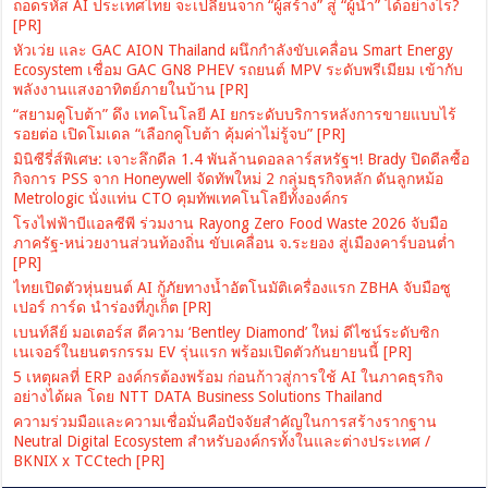
ถอดรหัส AI ประเทศไทย จะเปลี่ยนจาก “ผู้สร้าง” สู่ “ผู้นำ” ได้อย่างไร?
[PR]
หัวเว่ย และ GAC AION Thailand ผนึกกำลังขับเคลื่อน Smart Energy
Ecosystem เชื่อม GAC GN8 PHEV รถยนต์ MPV ระดับพรีเมียม เข้ากับ
พลังงานแสงอาทิตย์ภายในบ้าน [PR]
“สยามคูโบต้า” ดึง เทคโนโลยี AI ยกระดับบริการหลังการขายแบบไร้
รอยต่อ เปิดโมเดล “เลือกคูโบต้า คุ้มค่าไม่รู้จบ” [PR]
มินิซีรี่ส์พิเศษ: เจาะลึกดีล 1.4 พันล้านดอลลาร์สหรัฐฯ! Brady ปิดดีลซื้อ
กิจการ PSS จาก Honeywell จัดทัพใหม่ 2 กลุ่มธุรกิจหลัก ดันลูกหม้อ
Metrologic นั่งแท่น CTO คุมทัพเทคโนโลยีทั้งองค์กร
โรงไฟฟ้าบีแอลซีพี ร่วมงาน Rayong Zero Food Waste 2026 จับมือ
ภาครัฐ-หน่วยงานส่วนท้องถิ่น ขับเคลื่อน จ.ระยอง สู่เมืองคาร์บอนต่ำ
[PR]
ไทยเปิดตัวหุ่นยนต์ AI กู้ภัยทางน้ำอัตโนมัติเครื่องแรก ZBHA จับมือซู
เปอร์ การ์ด นำร่องที่ภูเก็ต [PR]
เบนท์ลีย์ มอเตอร์ส ตีความ ‘Bentley Diamond’ ใหม่ ดีไซน์ระดับซิก
เนเจอร์ในยนตรกรรม EV รุ่นแรก พร้อมเปิดตัวกันยายนนี้ [PR]
5 เหตุผลที่ ERP องค์กรต้องพร้อม ก่อนก้าวสู่การใช้ AI ในภาคธุรกิจ
อย่างได้ผล โดย NTT DATA Business Solutions Thailand
ความร่วมมือและความเชื่อมั่นคือปัจจัยสำคัญในการสร้างรากฐาน
Neutral Digital Ecosystem สำหรับองค์กรทั้งในและต่างประเทศ /
BKNIX x TCCtech [PR]