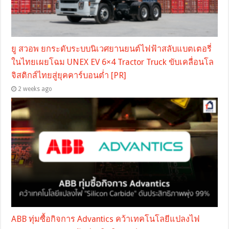
ยู สวอพ ยกระดับระบบนิเวศยานยนต์ไฟฟ้าสลับแบตเตอรี่
ในไทยเผยโฉม UNEX EV 6×4 Tractor Truck ขับเคลื่อนโล
จิสติกส์ไทยสู่ยุคคาร์บอนต่ำ [PR]
2 weeks ago
ABB ทุ่มซื้อกิจการ Advantics คว้าเทคโนโลยีแปลงไฟ