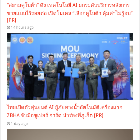
“สยามคูโบต้า” ดึง เทคโนโลยี AI ยกระดับบริการหลังการ
ขายแบบไร้รอยต่อ เปิดโมเดล “เลือกคูโบต้า คุ้มค่าไม่รู้จบ”
[PR]
14 hours ago
ไทยเปิดตัวหุ่นยนต์ AI กู้ภัยทางน้ำอัตโนมัติเครื่องแรก
ZBHA จับมือซูเปอร์ การ์ด นำร่องที่ภูเก็ต [PR]
1 day ago