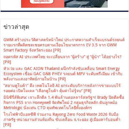
ข่าวล่าสุด
GWM สร้างประวัติศาสตร์หน้าใหม่ ประกาศความสำเร็จแบรนด์รถยนต์
รายแรกที่ผลิตชดเชยครบตามเงื่อนไขมาตรการ EV 3.5 จาก GWM
Smart Factory จังหวัดระยอง [PR]
ถอดรหัส AI ประเทศไทย จะเปลี่ยนจาก “ผู้สร้าง” สู่ “ผู้นำ” ได้อย่างไร?
[PR]
หัวเว่ย และ GAC AION Thailand ผนึกกำลังขับเคลื่อน Smart Energy
Ecosystem เชื่อม GAC GN8 PHEV รถยนต์ MPV ระดับพรีเมียม เข้ากับ
พลังงานแสงอาทิตย์ภายในบ้าน [PR]
“สยามคูโบต้า” ดึง เทคโนโลยี AI ยกระดับบริการหลังการขายแบบไร้
รอยต่อ เปิดโมเดล “เลือกคูโบต้า คุ้มค่าไม่รู้จบ” [PR]
มินิซีรี่ส์พิเศษ: เจาะลึกดีล 1.4 พันล้านดอลลาร์สหรัฐฯ! Brady ปิดดีลซื้อ
กิจการ PSS จาก Honeywell จัดทัพใหม่ 2 กลุ่มธุรกิจหลัก ดันลูกหม้อ
Metrologic นั่งแท่น CTO คุมทัพเทคโนโลยีทั้งองค์กร
โรงไฟฟ้าบีแอลซีพี ร่วมงาน Rayong Zero Food Waste 2026 จับมือ
ภาครัฐ-หน่วยงานส่วนท้องถิ่น ขับเคลื่อน จ.ระยอง สู่เมืองคาร์บอนต่ำ
[PR]