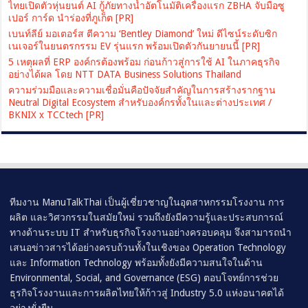
ไทยเปิดตัวหุ่นยนต์ AI กู้ภัยทางน้ำอัตโนมัติเครื่องแรก ZBHA จับมือซู
เปอร์ การ์ด นำร่องที่ภูเก็ต [PR]
เบนท์ลีย์ มอเตอร์ส ตีความ ‘Bentley Diamond’ ใหม่ ดีไซน์ระดับซิก
เนเจอร์ในยนตรกรรม EV รุ่นแรก พร้อมเปิดตัวกันยายนนี้ [PR]
5 เหตุผลที่ ERP องค์กรต้องพร้อม ก่อนก้าวสู่การใช้ AI ในภาคธุรกิจ
อย่างได้ผล โดย NTT DATA Business Solutions Thailand
ความร่วมมือและความเชื่อมั่นคือปัจจัยสำคัญในการสร้างรากฐาน
Neutral Digital Ecosystem สำหรับองค์กรทั้งในและต่างประเทศ /
BKNIX x TCCtech [PR]
ทีมงาน ManuTalkThai เป็นผู้เชี่ยวชาญในอุตสาหกรรมโรงงาน การ
ผลิต และวิศวกรรมในสมัยใหม่ รวมถึงยังมีความรู้และประสบการณ์
ทางด้านระบบ IT สำหรับธุรกิจโรงงานอย่างครอบคลุม จึงสามารถนำ
เสนอข่าวสารได้อย่างครบถ้วนทั้งในเชิงของ Operation Technology
และ Information Technology พร้อมทั้งยังมีความสนใจในด้าน
Environmental, Social, and Governance (ESG) ตอบโจทย์การช่วย
ธุรกิจโรงงานและการผลิตไทยให้ก้าวสู่ Industry 5.0 แห่งอนาคตได้