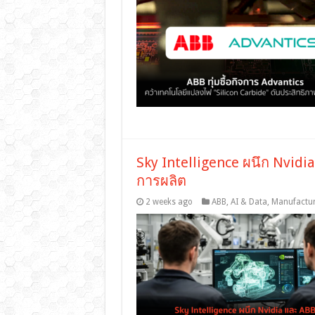
Sky Intelligence ผนึก Nvidi
การผลิต
2 weeks ago
ABB
,
AI & Data
,
Manufactur