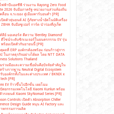
ไฟฟ้าบีแอลซีพี ร่วมงาน Rayong Zero Food
te 2026 จับมือภาครัฐ-หน่วยงานส่วนท้องถิ่น
คลื่อน จ.ระยอง สู่เมืองคาร์บอนต่ำ [PR]
ปิดตัวหุ่นยนต์ AI กู้ภัยทางน้ำอัตโนมัติเครื่อง
ZBHA จับมือซูเปอร์ การ์ด นำร่องที่ภูเก็ต
]
์ลีย์ มอเตอร์ส ตีความ ‘Bentley Diamond’
่ ดีไซน์ระดับซิกเนเจอร์ในยนตรกรรม EV รุ่น
พร้อมเปิดตัวกันยายนนี้ [PR]
ตุผลที่ ERP องค์กรต้องพร้อม ก่อนก้าวสู่การ
 AI ในภาคธุรกิจอย่างได้ผล โดย NTT DATA
ness Solutions Thailand
มร่วมมือและความเชื่อมั่นคือปัจจัยสำคัญใน
สร้างรากฐาน Neutral Digital Ecosystem
รับองค์กรทั้งในและต่างประเทศ / BKNIX x
tech [PR]
mi EV ก้าวขึ้นไปอีกขั้น เผยโฉม
ปัตยกรรมเทคโนโลยี Xiaomi Kunlun พร้อม
ดตัวรถยนต์ Xiaomi SkyNomad Series [PR]
son Controls เปิดตัว Absorption Chiller
erence Design Guide หนุน AI Factory และ
สาหกรรมการผลิต