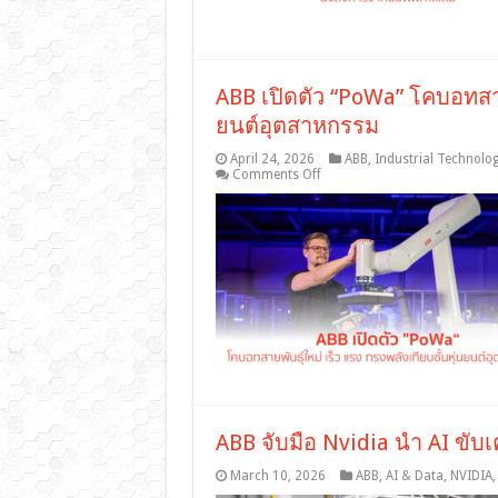
ABB เปิดตัว “PoWa” โคบอทสายพ
ยนต์อุตสาหกรรม
April 24, 2026
ABB
,
Industrial Technolo
on
Comments Off
ABB
เปิด
ตัว
“PoWa”
โค
บอ
ทสา
ย
พันธุ์
ใหม่
เร็ว
แรง
ทรง
ABB จับมือ Nvidia นำ AI ขับ
พลัง
March 10, 2026
ABB
,
AI & Data
,
NVIDIA
เทียบ