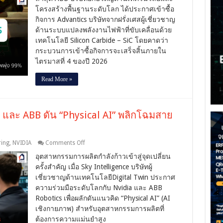
ทุ่ม
โครงสร้างพื้นฐานระดับโลก ได้ประกาศเข้าซื้อ
ซื้อ
กิจการ Advantics บริษัทจากฝรั่งเศสผู้เชี่ยวชาญ
กิจการ
Advantics
ด้านระบบแปลงพลังงานไฟฟ้าที่ขับเคลื่อนด้วย
คว้า
เทคโนโลยี Silicon Carbide – SiC โดยคาดว่า
เทคโนโลยี
กระบวนการเข้าซื้อกิจการจะเสร็จสิ้นภายใน
แปลง
ไตรมาสที่ 4 ของปี 2026
ไฟ
“Silicon
Carbide”
Read More »
ดัน
ประสิทธิภาพ
พุ่ง
a และ ABB ดัน “Physical AI” พลิกโฉมสาย
99%
on
ing
,
NVIDIA
Comments Off
Sky
อุตสาหกรรมการผลิตกำลังก้าวเข้าสู่จุดเปลี่ยน
Intelligence
ผนึก
ครั้งสำคัญ เมื่อ Sky Intelligence บริษัทผู้
Nvidia
เชี่ยวชาญด้านเทคโนโลยีDigital Twin ประกาศ
และ
ความร่วมมือระดับโลกกับ Nvidia และ ABB
ABB
Robotics เพื่อผลักดันแนวคิด “Physical AI” (AI
ดัน
“Physical
เชิงกายภาพ) สำหรับอุตสาหกรรมการผลิตที่
AI”
ต้องการความแม่นยำสูง
พลิก