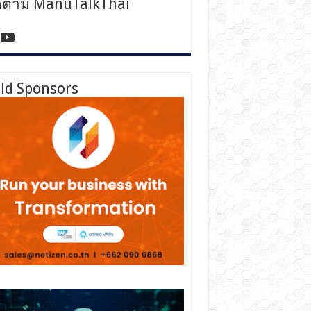
ดตาม ManuTalkThai
tps://www.facebook.com/manutalkthai/
YouTube
ld Sponsors