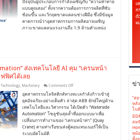
บอท
ปัจจุบันผู้ประกอบการกำลังเผชิญกับ “ความท้าทาย
ขัด
แบบคูณสอง” ทั้งจากความต้องการการผลิตที่ซับ
เงา
ซ้อนขึ้น และวิกฤตขาดแคลนช่างฝีมือ ซึ่งมีข้อมูล
อัจฉริยะ
คาดการณ์ว่าอุตสาหกรรมการผลิตอาจเผชิญ
‘OmniVance’
ภาวะขาดแคลนแรงงานถึง 1.9 ล้านตำแหน่ง
แก้
เกม
ขาดแคลน
แรงงาน
mation” ส่งเทคโนโลยี AI คุม “เครนหน้า
ออฟฟิศได้เลย
ข่
on
l Technology
,
Machinery
Comments Off
ABB
อุตสาหกรรมโลจิสติกส์ทางทะเลกำลังก้าวเข้าสู่
เปิด
“สย
ยุคอัจฉริยะอย่างเต็มตัว ล่าสุด ABB ยักษ์ใหญ่ด้าน
ตัว
หลั
“Waterside
เทคโนโลยีและวิศวกรรม ได้เปิดตัว “Waterside
โบต้
Automation”
Automation” โซลูชันสุดล้ำที่ออกแบบมาเพื่อ
ส่ง
มินิ
เปลี่ยนการทำงานของ “เครนหน้าท่า” (Quay
เทคโนโลยี
สหรั
Crane) ตามท่าเรือขนส่งตู้คอนเทนเนอร์ให้เป็น
AI
Hone
คุม
หม้
ระบบอัตโนมัติ
“เครน
ทั้ง