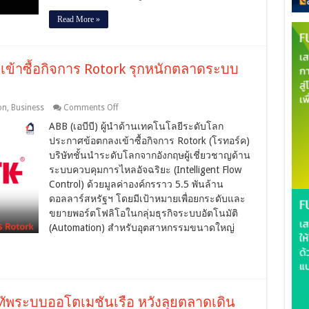
โฉม
Read More »
สาย
การ
ผลิต
ฯ เข้าซื้อกิจการ Rotork รุกหนักตลาดระบบ
on
on
,
Business
Comments Off
ABB
ABB (เอบีบี) ผู้นำด้านเทคโนโลยีระดับโลก
ทุ่ม
5.5
ประกาศข้อตกลงเข้าซื้อกิจการ Rotork (โรทอร์ค)
พัน
บริษัทชั้นนำระดับโลกจากอังกฤษผู้เชี่ยวชาญด้าน
ล้าน
ระบบควบคุมการไหลอัจฉริยะ (Intelligent Flow
ดอลลาร์ฯ
Control) ด้วยมูลค่าองค์กรราว 5.5 พันล้าน
เข้า
ดอลลาร์สหรัฐฯ โดยมีเป้าหมายเพื่อยกระดับและ
ซื้อ
ขยายพอร์ตโฟลิโอในกลุ่มธุรกิจระบบอัตโนมัติ
กิจการ
(Automation) สำหรับอุตสาหกรรมขนาดใหญ่
Rotork
รุก
หนัก
ตลาด
ระบบ
อัตโนมัติ
มทัพระบบออโตเมชันเรือ หวังลุยตลาดเดิน