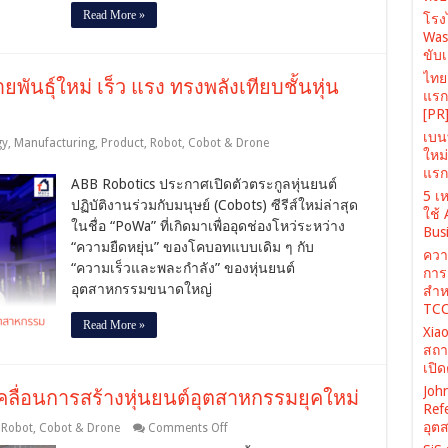
หน้า
Read More »
โรง
ท่า”
Was
อัตโนมัติ
ขับเ
นั่ง
ไทยเ
ันธุ์ใหม่ เร็ว แรง ทรงพลังเทียบชั้นหุ่น
สั่ง
แรก 
การ
[PR
จาก
เบนท
gy
,
Manufacturing
,
Product
,
Robot, Cobot & Drone
ออฟฟิศ
ใหม
ได้
แรก 
ABB Robotics ประกาศเปิดตัวตระกูลหุ่นยนต์
เลย
5 เห
ปฏิบัติงานร่วมกับมนุษย์ (Cobots) ซีรีส์ใหม่ล่าสุด
ใช้
ในชื่อ “PoWa” ที่เกิดมาเพื่ออุดช่องโหว่ระหว่าง
Busi
“ความยืดหยุ่น” ของโคบอทแบบเดิม ๆ กับ
ควา
“ความเร็วและพละกำลัง” ของหุ่นยนต์
การ
อุตสาหกรรมขนาดใหญ่
สำห
TCC
Read More »
Xiao
สถา
เปิ
John
เคลื่อนการสร้างหุ่นยนต์อุตสาหกรรมยุคใหม่
Ref
อุต
on
,
Robot, Cobot & Drone
Comments Off
ABB