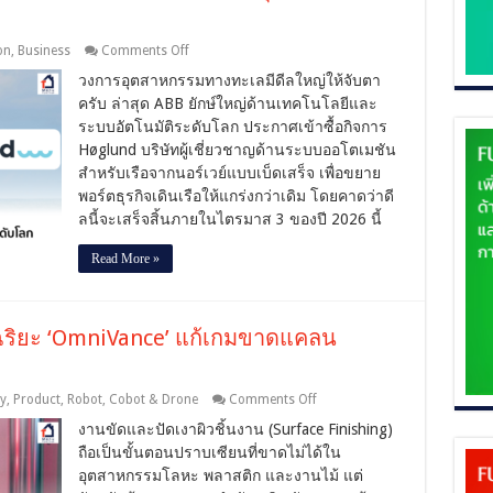
on
on
,
Business
Comments Off
ABB
วงการอุตสาหกรรมทางทะเลมีดีลใหญ่ให้จับตา
ปิด
ครับ ล่าสุด ABB ยักษ์ใหญ่ด้านเทคโนโลยีและ
ดีล
ระบบอัตโนมัติระดับโลก ประกาศเข้าซื้อกิจการ
ฮุบ
Høglund
Høglund บริษัทผู้เชี่ยวชาญด้านระบบออโตเมชัน
เสริม
สำหรับเรือจากนอร์เวย์แบบเบ็ดเสร็จ เพื่อขยาย
ทัพ
พอร์ตธุรกิจเดินเรือให้แกร่งกว่าเดิม โดยคาดว่าดี
ระบบ
ลนี้จะเสร็จสิ้นภายในไตรมาส 3 ของปี 2026 นี้
ออ
โต
Read More »
เม
ชัน
เรือ
หวัง
จฉริยะ ‘OmniVance’ แก้เกมขาดแคลน
ลุย
ตลาด
เดิน
on
y
,
Product
,
Robot, Cobot & Drone
Comments Off
เรือ
ABB
งานขัดและปัดเงาผิวชิ้นงาน (Surface Finishing)
เปิด
ระดับ
ถือเป็นขั้นตอนปราบเซียนที่ขาดไม่ได้ใน
ตัว
โลก
อุตสาหกรรมโลหะ พลาสติก และงานไม้ แต่
โค