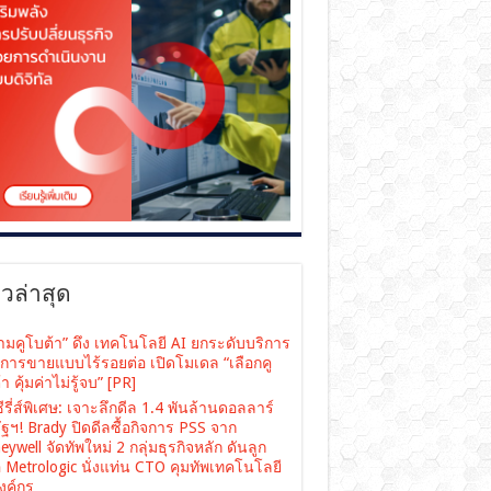
าวล่าสุด
ามคูโบต้า” ดึง เทคโนโลยี AI ยกระดับบริการ
งการขายแบบไร้รอยต่อ เปิดโมเดล “เลือกคู
า คุ้มค่าไม่รู้จบ” [PR]
ซีรี่ส์พิเศษ: เจาะลึกดีล 1.4 พันล้านดอลลาร์
ฐฯ! Brady ปิดดีลซื้อกิจการ PSS จาก
ywell จัดทัพใหม่ 2 กลุ่มธุรกิจหลัก ดันลูก
อ Metrologic นั่งแท่น CTO คุมทัพเทคโนโลยี
องค์กร