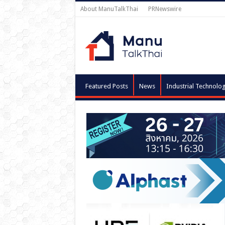
About ManuTalkThai
PRNewswire
Featured Posts
News
Industrial Technolo