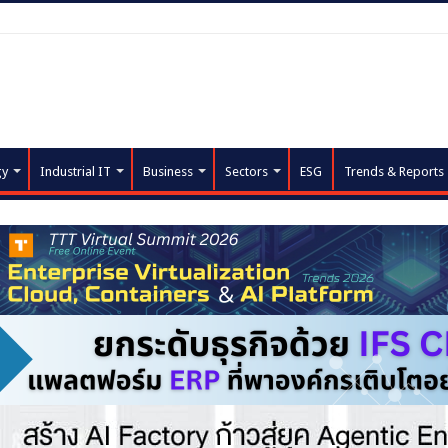
gy
Industrial IT
Business
Sectors
ESG
Trends & Reports