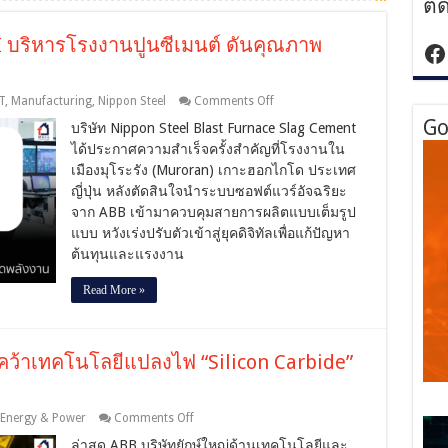
ติ
AI บริหารโรงงานปูนซีเมนต์ ดันคุณภาพ
ht
on
T
,
Manufacturing
,
Nippon Steel
Comments Off
Nippon
Go
บริษัท Nippon Steel Blast Furnace Slag Cement
Steel
ผนึก
ได้ประกาศความสำเร็จครั้งสำคัญที่โรงงานใน
ABB
เมืองมุโระรัง (Muroran) เกาะฮอกไกโด ประเทศ
ดึง
ญี่ปุ่น หลังตัดสินใจนำระบบซอฟต์แวร์อัจฉริยะ
AI
จาก ABB เข้ามาควบคุมสายการผลิตแบบเต็มรูป
บริหาร
โรงงาน
แบบ หวังเร่งปรับตัวเข้าสู่ยุคดิจิทัลเพื่อแก้ปัญหา
ปูนซีเมนต์
ต้นทุนและแรงงาน
ดัน
คุณภาพ
Read More »
ประหยัด
พลังงาน
s คว้าเทคโนโลยีแปลงไฟ “Silicon Carbide”
on
Energy & Power
Comments Off
ABB
ล่าสุด ABB บริษัทยักษ์ใหญ่ด้านเทคโนโลยีและ