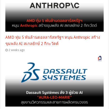
AMD ทุ่ม 5 พันล้านดอลลาร์สหรัฐฯ หนุน Anthropic สร้าง
ขุมพลัง AI สเกลยักษ์ 2 กิกะวัตต์
2 weeks ago