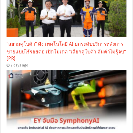
“สยามคูโบต้า” ดึง เทคโนโลยี AI ยกระดับบริการหลังการ
ขายแบบไร้รอยต่อ เปิดโมเดล “เลือกคูโบต้า คุ้มค่าไม่รู้จบ”
[PR]
2 days ago