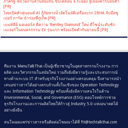
ภาครัฐ-หน่วยงานส่วนท้องถิ่น ขับเคลื่อน จ.ระยอง สู่เมืองคาร์บอนต่ำ
[PR]
ไทยเปิดตัวหุ่นยนต์ AI กู้ภัยทางน้ำอัตโนมัติเครื่องแรก ZBHA จับมือซู
เปอร์ การ์ด นำร่องที่ภูเก็ต [PR]
เบนท์ลีย์ มอเตอร์ส ตีความ ‘Bentley Diamond’ ใหม่ ดีไซน์ระดับซิก
เนเจอร์ในยนตรกรรม EV รุ่นแรก พร้อมเปิดตัวกันยายนนี้ [PR]
ทีมงาน ManuTalkThai เป็นผู้เชี่ยวชาญในอุตสาหกรรมโรงงาน การ
ผลิต และวิศวกรรมในสมัยใหม่ รวมถึงยังมีความรู้และประสบการณ์
ทางด้านระบบ IT สำหรับธุรกิจโรงงานอย่างครอบคลุม จึงสามารถนำ
เสนอข่าวสารได้อย่างครบถ้วนทั้งในเชิงของ Operation Technology
และ Information Technology พร้อมทั้งยังมีความสนใจในด้าน
Environmental, Social, and Governance (ESG) ตอบโจทย์การช่วย
ธุรกิจโรงงานและการผลิตไทยให้ก้าวสู่ Industry 5.0 แห่งอนาคตได้
อย่างยั่งยืน
สนใจเผยแพร่ข่าวสารหรือติดต่อโฆษณาได้ที่
ftt@techtalkthai.com