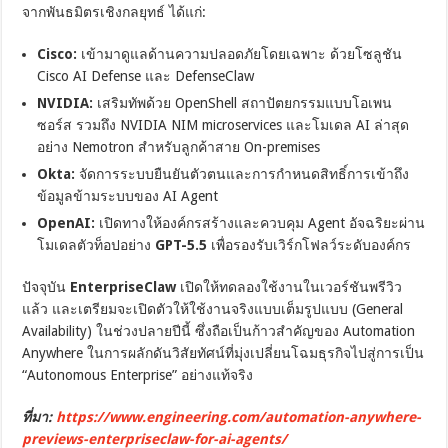
จากพันธมิตรเชิงกลยุทธ์ ได้แก่:
Cisco:
เข้ามาดูแลด้านความปลอดภัยโดยเฉพาะ ด้วยโซลูชัน
Cisco AI Defense และ DefenseClaw
NVIDIA:
เสริมทัพด้วย OpenShell สถาปัตยกรรมแบบโอเพน
ซอร์ส รวมถึง NVIDIA NIM microservices และโมเดล AI ล่าสุด
อย่าง Nemotron สำหรับลูกค้าสาย On-premises
Okta:
จัดการระบบยืนยันตัวตนและการกำหนดสิทธิ์การเข้าถึง
ข้อมูลข้ามระบบของ AI Agent
OpenAI:
เปิดทางให้องค์กรสร้างและควบคุม Agent อัจฉริยะผ่าน
โมเดลตัวท็อปอย่าง
GPT-5.5
เพื่อรองรับเวิร์กโฟลว์ระดับองค์กร
ปัจจุบัน
EnterpriseClaw
เปิดให้ทดลองใช้งานในเวอร์ชันพรีวิว
แล้ว และเตรียมจะเปิดตัวให้ใช้งานจริงแบบเต็มรูปแบบ (General
Availability) ในช่วงปลายปีนี้ ซึ่งถือเป็นก้าวสำคัญของ Automation
Anywhere ในการผลักดันวิสัยทัศน์ที่มุ่งเปลี่ยนโฉมธุรกิจไปสู่การเป็น
“Autonomous Enterprise” อย่างแท้จริง
ที่มา:
https://www.engineering.com/automation-anywhere-
previews-enterpriseclaw-for-ai-agents/