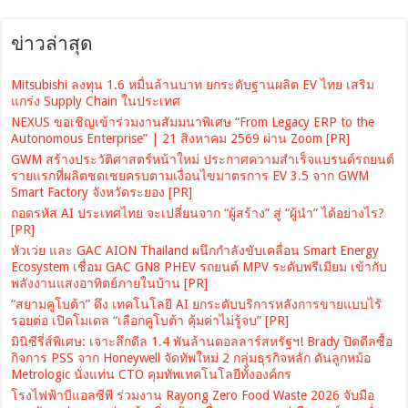
ข่าวล่าสุด
Mitsubishi ลงทุน 1.6 หมื่นล้านบาท ยกระดับฐานผลิต EV ไทย เสริม
แกร่ง Supply Chain ในประเทศ
NEXUS ขอเชิญเข้าร่วมงานสัมมนาพิเศษ “From Legacy ERP to the
Autonomous Enterprise” | 21 สิงหาคม 2569 ผ่าน Zoom [PR]
GWM สร้างประวัติศาสตร์หน้าใหม่ ประกาศความสำเร็จแบรนด์รถยนต์
รายแรกที่ผลิตชดเชยครบตามเงื่อนไขมาตรการ EV 3.5 จาก GWM
Smart Factory จังหวัดระยอง [PR]
ถอดรหัส AI ประเทศไทย จะเปลี่ยนจาก “ผู้สร้าง” สู่ “ผู้นำ” ได้อย่างไร?
[PR]
หัวเว่ย และ GAC AION Thailand ผนึกกำลังขับเคลื่อน Smart Energy
Ecosystem เชื่อม GAC GN8 PHEV รถยนต์ MPV ระดับพรีเมียม เข้ากับ
พลังงานแสงอาทิตย์ภายในบ้าน [PR]
“สยามคูโบต้า” ดึง เทคโนโลยี AI ยกระดับบริการหลังการขายแบบไร้
รอยต่อ เปิดโมเดล “เลือกคูโบต้า คุ้มค่าไม่รู้จบ” [PR]
มินิซีรี่ส์พิเศษ: เจาะลึกดีล 1.4 พันล้านดอลลาร์สหรัฐฯ! Brady ปิดดีลซื้อ
กิจการ PSS จาก Honeywell จัดทัพใหม่ 2 กลุ่มธุรกิจหลัก ดันลูกหม้อ
Metrologic นั่งแท่น CTO คุมทัพเทคโนโลยีทั้งองค์กร
โรงไฟฟ้าบีแอลซีพี ร่วมงาน Rayong Zero Food Waste 2026 จับมือ