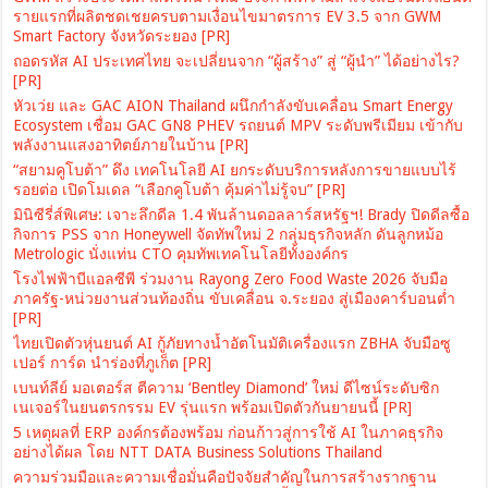
รายแรกที่ผลิตชดเชยครบตามเงื่อนไขมาตรการ EV 3.5 จาก GWM
Smart Factory จังหวัดระยอง [PR]
ถอดรหัส AI ประเทศไทย จะเปลี่ยนจาก “ผู้สร้าง” สู่ “ผู้นำ” ได้อย่างไร?
[PR]
หัวเว่ย และ GAC AION Thailand ผนึกกำลังขับเคลื่อน Smart Energy
Ecosystem เชื่อม GAC GN8 PHEV รถยนต์ MPV ระดับพรีเมียม เข้ากับ
พลังงานแสงอาทิตย์ภายในบ้าน [PR]
“สยามคูโบต้า” ดึง เทคโนโลยี AI ยกระดับบริการหลังการขายแบบไร้
รอยต่อ เปิดโมเดล “เลือกคูโบต้า คุ้มค่าไม่รู้จบ” [PR]
มินิซีรี่ส์พิเศษ: เจาะลึกดีล 1.4 พันล้านดอลลาร์สหรัฐฯ! Brady ปิดดีลซื้อ
กิจการ PSS จาก Honeywell จัดทัพใหม่ 2 กลุ่มธุรกิจหลัก ดันลูกหม้อ
Metrologic นั่งแท่น CTO คุมทัพเทคโนโลยีทั้งองค์กร
โรงไฟฟ้าบีแอลซีพี ร่วมงาน Rayong Zero Food Waste 2026 จับมือ
ภาครัฐ-หน่วยงานส่วนท้องถิ่น ขับเคลื่อน จ.ระยอง สู่เมืองคาร์บอนต่ำ
[PR]
ไทยเปิดตัวหุ่นยนต์ AI กู้ภัยทางน้ำอัตโนมัติเครื่องแรก ZBHA จับมือซู
เปอร์ การ์ด นำร่องที่ภูเก็ต [PR]
เบนท์ลีย์ มอเตอร์ส ตีความ ‘Bentley Diamond’ ใหม่ ดีไซน์ระดับซิก
เนเจอร์ในยนตรกรรม EV รุ่นแรก พร้อมเปิดตัวกันยายนนี้ [PR]
5 เหตุผลที่ ERP องค์กรต้องพร้อม ก่อนก้าวสู่การใช้ AI ในภาคธุรกิจ
อย่างได้ผล โดย NTT DATA Business Solutions Thailand
ความร่วมมือและความเชื่อมั่นคือปัจจัยสำคัญในการสร้างรากฐาน