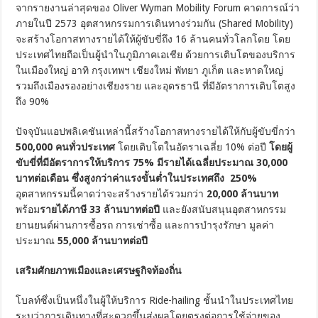
จากรายงานล่าสุดของ Oliver Wyman Mobility Forum คาดการณ์ว่า
ภายในปี 2573 อุตสาหกรรมการเดินทางร่วมกัน (Shared Mobility)
จะสร้างโอกาสทางรายได้ให้ผู้ขับขี่ถึง 16 ล้านคนทั่วโลกโดย โดย
ประเทศไทยถือเป็นผู้นำในภูมิภาคเอเชีย ด้วยการเติบโตของบริการ
ในเมืองใหญ่ อาทิ กรุงเทพฯ เชียงใหม่ พัทยา ภูเก็ต และหาดใหญ่
รวมถึงเมืองรองอย่างเชียงราย และอุดรธานี ที่มีอัตราการเติบโตสูง
ถึง 90%
ปัจจุบันแอปพลิเคชันเหล่านี้สร้างโอกาสทางรายได้ให้กับผู้ขับขี่กว่า
500,000 คนทั่วประเทศ
โดยเติบโตในอัตราเฉลี่ย 10% ต่อปี
โดยผู้
ขับขี่ที่มีอัตราการให้บริการ 75% มีรายได้เฉลี่ยประมาณ 30
,
000
บาท
ต่อเดือน ซึ่งสูงกว่าค่าแรงขั้นต่ำในประเทศถึง
250%
อุตสาหกรรมนี้คาดว่าจะสร้างรายได้รวมกว่า
20,000 ล้านบาท
พร้อม
รายได้ภาษี
33 ล้านบาทต่อปี
และยังสนับสนุนอุตสาหกรรม
ยานยนต์ผ่านการซื้อรถ การเช่าซื้อ และการบำรุงรักษา มูลค่า
ประมาณ
55,000 ล้านบาทต่อปี
เสริมศักยภาพเมืองและเศรษฐกิจท้องถิ่น
โบลท์ซึ่งเป็นหนึ่งในผู้ให้บริการ Ride-hailing ชั้นนำในประเทศไทย
ระบุว่าการเดินทางที่สะดวกขึ้นส่งผลโดยตรงต่อการใช้จ่ายของ