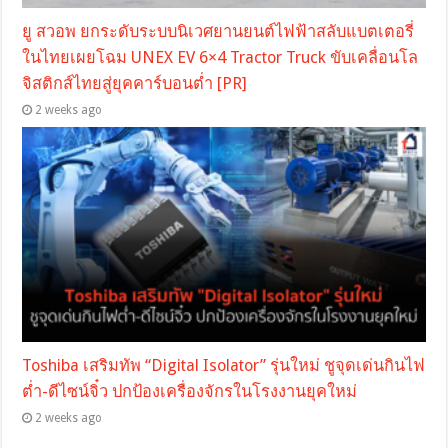
ยู สวอพ ยกระดับระบบนิเวศยานยนต์ไฟฟ้าสลับแบตเตอรี่
ในไทยเผยโฉม UNEX EV 6×4 Tractor Truck ขับเคลื่อนโล
จิสติกส์ไทยสู่ยุคคาร์บอนต่ำ [PR]
2 weeks ago
Toshiba เสริมทัพ “Digital Isolator” รุ่นใหม่ ชูจุดเด่นกินไฟ
ต่ำ-ดีไซน์จิ๋ว ปกป้องเครื่องจักรในโรงงานยุคใหม่
2 weeks ago