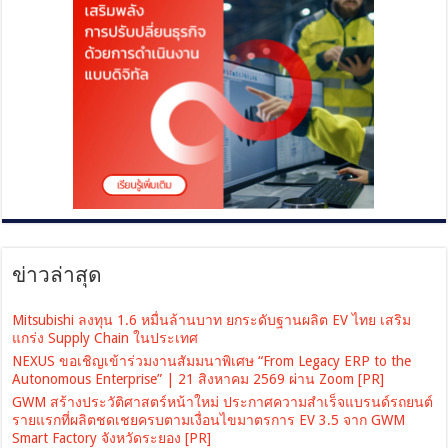
ข่าวล่าสุด
Mitsubishi ลงทุน 1.6 หมื่นล้านบาท ยกระดับฐานผลิต EV ไทย เสริม
แกร่ง Supply Chain ในประเทศ
NEXUS ขอเชิญเข้าร่วมงานสัมมนาพิเศษ “From Legacy ERP to the
Autonomous Enterprise” | 21 สิงหาคม 2569 ผ่าน Zoom [PR]
GWM สร้างประวัติศาสตร์หน้าใหม่ ประกาศความสำเร็จแบรนด์รถยนต์
รายแรกที่ผลิตชดเชยครบตามเงื่อนไขมาตรการ EV 3.5 จาก GWM
Smart Factory จังหวัดระยอง [PR]