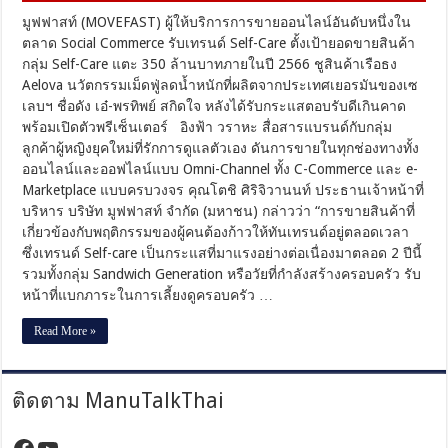
รดักต์
Aelova
มูฟฟาสท์ (MOVEFAST) ผู้ให้บริการการขายออนไลน์อันดับหนึ่งใน
สอด
ตลาด Social Commerce รับเทรนด์ Self-Care ตั้งเป้ายอดขายสินค้า
รับ
กลุ่ม Self-Care แตะ 350 ล้านบาทภายในปี 2566 ชูสินค้าเรือธง
เท
Aelova นวัตกรรมเม็ดฟู่ลดน้ำหนักที่ผลิตจากประเทศเยอรมันของเซ
รนด์ฯ
เลบฯ ชื่อดัง เอ๋-พรทิพย์ สกิดใจ หลังได้รับกระแสตอบรับดีเกินคาด
350
พร้อมเปิดตัวพรีเซ็นเตอร์ อิงฟ้า วราหะ สื่อสารแบรนด์กับกลุ่ม
ล้าน
บาท
ลูกค้าผู้หญิงยุคใหม่ที่รักการดูแลตัวเอง ดันการขายในทุกช่องทางทั้ง
ใน
ออนไลน์และออฟไลน์แบบ Omni-Channel ทั้ง C-Commerce และ e-
ปี
Marketplace แบบครบวงจร คุณโตชิ ศิริจิวานนท์ ประธานเจ้าหน้าที่
นี้
บริหาร บริษัท มูฟฟาสท์ จำกัด (มหาชน) กล่าวว่า “การขายสินค้าที่
เกี่ยวข้องกับพฤติกรรมของผู้คนต้องก้าวให้ทันเทรนด์อยู่ตลอดเวลา
ซึ่งเทรนด์ Self-care เป็นกระแสที่มาแรงอย่างต่อเนื่องมาตลอด 2 ปีนี้
รวมทั้งกลุ่ม Sandwich Generation หรือวัยที่กำลังสร้างครอบครัว รับ
หน้าที่แบกภาระในการเลี้ยงดูครอบครัว …
Read More »
ติดตาม ManuTalkThai
https://www.facebook.com/manutalktha
YouTube