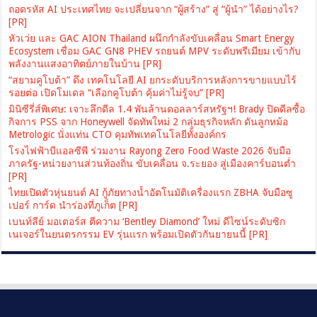
ถอดรหัส AI ประเทศไทย จะเปลี่ยนจาก “ผู้สร้าง” สู่ “ผู้นำ” ได้อย่างไร?
[PR]
หัวเว่ย และ GAC AION Thailand ผนึกกำลังขับเคลื่อน Smart Energy
Ecosystem เชื่อม GAC GN8 PHEV รถยนต์ MPV ระดับพรีเมียม เข้ากับ
พลังงานแสงอาทิตย์ภายในบ้าน [PR]
“สยามคูโบต้า” ดึง เทคโนโลยี AI ยกระดับบริการหลังการขายแบบไร้
รอยต่อ เปิดโมเดล “เลือกคูโบต้า คุ้มค่าไม่รู้จบ” [PR]
มินิซีรี่ส์พิเศษ: เจาะลึกดีล 1.4 พันล้านดอลลาร์สหรัฐฯ! Brady ปิดดีลซื้อ
กิจการ PSS จาก Honeywell จัดทัพใหม่ 2 กลุ่มธุรกิจหลัก ดันลูกหม้อ
Metrologic นั่งแท่น CTO คุมทัพเทคโนโลยีทั้งองค์กร
โรงไฟฟ้าบีแอลซีพี ร่วมงาน Rayong Zero Food Waste 2026 จับมือ
ภาครัฐ-หน่วยงานส่วนท้องถิ่น ขับเคลื่อน จ.ระยอง สู่เมืองคาร์บอนต่ำ
[PR]
ไทยเปิดตัวหุ่นยนต์ AI กู้ภัยทางน้ำอัตโนมัติเครื่องแรก ZBHA จับมือซู
เปอร์ การ์ด นำร่องที่ภูเก็ต [PR]
เบนท์ลีย์ มอเตอร์ส ตีความ ‘Bentley Diamond’ ใหม่ ดีไซน์ระดับซิก
เนเจอร์ในยนตรกรรม EV รุ่นแรก พร้อมเปิดตัวกันยายนนี้ [PR]