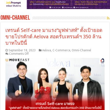
Omni-Channel
เทรนด์ Self-care มาแรง“มูฟฟาสท์” ตั้งเป้ายอด
ขายโปรดักต์ Aelova สอดรับเทรนด์ฯ 350 ล้าน
บาทในปีนี้
September 18, 2023
Aelova
,
C-Commerce
,
Omni-Channel
on
Comments Off
เท
รนด์
Self-
care
มา
แรง“มูฟ
ฟาสท์”
ตั้ง
เป้า
ยอด
ขาย
โป