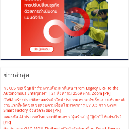
ข่าวล่าสุด
NEXUS ขอเชิญเข้าร่วมงานสัมมนาพิเศษ “From Legacy ERP to the
Autonomous Enterprise” | 21 สิงหาคม 2569 ผ่าน Zoom [PR]
GWM สร้างประวัติศาสตร์หน้าใหม่ ประกาศความสำเร็จแบรนด์รถยนต์
รายแรกที่ผลิตชดเชยครบตามเงื่อนไขมาตรการ EV 3.5 จาก GWM
Smart Factory จังหวัดระยอง [PR]
ถอดรหัส AI ประเทศไทย จะเปลี่ยนจาก “ผู้สร้าง” สู่ “ผู้นำ” ได้อย่างไร?
[PR]
หัวเว่ย และ GAC AION Thailand ผนึกกำลังขับเคลื่อน Smart Energy