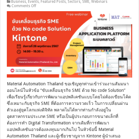
Business
,
Events
,
Featured Posts
,
Sectors
,
SME
,
Webinars
on
Comments Off
Kintone
Webinar
–
ขับ
เคลื่อน
ธุรกิจ
SME
ด้วย
No
code
Solution
Material Automation Thailand ขอเชิญทุกท่านเข้าร่วมงานสัมมนา
ออนไลน์ในหัวข้อ “ขับเคลื่อนธุรกิจ SME ด้วย No code Solution”
เพื่อเรียนรู้เกี่ยวกับการพัฒนาแอปพลิเคชันแบบโดยไม่ต้องเขียนโค้ด
ซึ่งเหมาะกับธุรกิจ SME ที่ต้องการความรวดเร็ว ในการเปลี่ยนผ่าน
ตัวเองสู่ยุคโลกแห่งดิจิทัล พลาดไม่ได้หากท่านกำลังอยู่ใน
อุตสาหกรรมประเภท SME หรือเป็นผู้ประกอบการขนาดเล็กที่
ต้องการทำ Digital Transformation จากเดิมที่การพัฒนา
แอปพลิเคชันอาจต้องลงทุนมากเกินไป ในหัวข้อนี้ Material
Automation Thailand และผู้เชี่ยวชาญจาก Kintone ผู้นำเสนอ