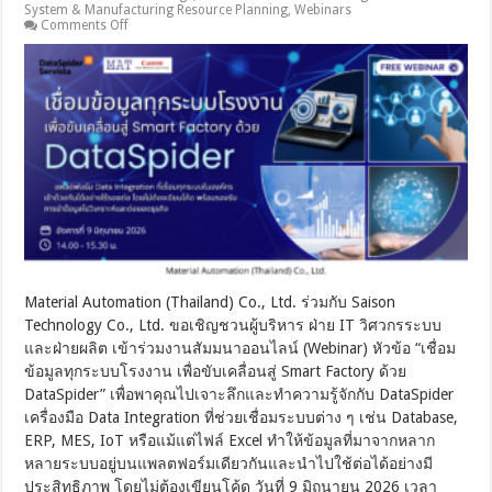
System & Manufacturing Resource Planning
,
Webinars
on
Comments Off
MAT
|
Saison
Webinar:
เชื่อม
ข้อมูล
ทุก
ระบบ
โรงงาน
เพื่อ
ขับ
เคลื่อน
สู่
Smart
Material Automation (Thailand) Co., Ltd. ร่วมกับ Saison
Factory
ด้วย
Technology Co., Ltd. ขอเชิญชวนผู้บริหาร ฝ่าย IT วิศวกรระบบ
DataSpider
และฝ่ายผลิต เข้าร่วมงานสัมมนาออนไลน์ (Webinar) หัวข้อ “เชื่อม
[9
ข้อมูลทุกระบบโรงงาน เพื่อขับเคลื่อนสู่ Smart Factory ด้วย
มิ.ย.
2026]
DataSpider” เพื่อพาคุณไปเจาะลึกและทำความรู้จักกับ DataSpider
เครื่องมือ Data Integration ที่ช่วยเชื่อมระบบต่าง ๆ เช่น Database,
ERP, MES, IoT หรือแม้แต่ไฟล์ Excel ทำให้ข้อมูลที่มาจากหลาก
หลายระบบอยู่บนแพลตฟอร์มเดียวกันและนำไปใช้ต่อได้อย่างมี
ประสิทธิภาพ โดยไม่ต้องเขียนโค้ด วันที่ 9 มิถุนายน 2026 เวลา