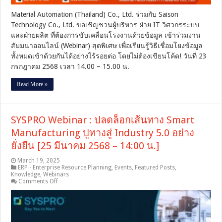
ก้าว
สู่
Material Automation (Thailand) Co., Ltd. ร่วมกับ Saison
Smart
Technology Co., Ltd. ขอเชิญชวนผู้บริหาร ฝ่าย IT วิศวกรระบบ
Manufacturing
ด้วย
และฝ่ายผลิต ที่ต้องการขับเคลื่อนโรงงานด้วยข้อมูล เข้าร่วมงาน
DataSpider
สัมมนาออนไลน์ (Webinar) สุดพิเศษ เพื่อเรียนรู้วิธีเชื่อมโยงข้อมูล
[23
ทั้งหมดเข้าด้วยกันได้อย่างไร้รอยต่อ โดยไม่ต้องเขียนโค้ด! วันที่ 23
ก.ค.
68
กรกฎาคม 2568 เวลา 14.00 – 15.00 น.
–
14:00
Read More »
น.]
SYSPRO Webinar : ปลดล็อกเส้นทาง Smart
Manufacturing ปูทางสู่ Industry 5.0 อย่าง
ยั่งยืน [25 มีนาคม 2568 – 14:00 น.]
March 19, 2025
ERP - Enterprise Resource Planning
,
Events
,
Featured Posts
,
Knowledge
,
Webinars
on
Comments Off
SYSPRO
Webinar
:
ปลด
ล็อก