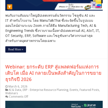
Engineering
Trends
|
1
พบกับงานสัมมนาใหญ่อัปเดตเทรนด์นวัตกรรม โซลูชัน AI และ
–
2
IT สำหรับโรงงาน โดย ManuTalkThai ซึ่งจะจัดขึ้นในรูปแบบ
เม.ย.
ออนไลน์ผ่านระบบ Zoom ภายใต้ธีม Manufacturing Tech, AI &
@
Engineering Trends ซึ่งรวบรวมเนื้อหาอัปเดตเทรนด์ AI, AIoT, IT,
Zoom
Webinar
OT Security, ERP, Software และโซลูชันทางวิศวกรรมล่าสุด
สำหรับภาคอุตสาหกรรมโดยเฉพาะ
Read More »
Webinar: ยกระดับ ERP สู่แพลตฟอร์มแห่งการ
เติบโต เมื่อ AI กลายเป็นพลังสำคัญในการขยาย
ธุรกิจปี 2026
March 6, 2026
AI & Data
,
ERP - Enterprise Resource Planning
,
Events
,
Featured Posts
,
Webinars
on
Comments Off
Webinar:
ยก