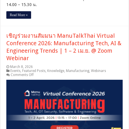
14.00 – 15.30 น.
Read More »
เชิญร่วมงานสัมมนา ManuTalkThai Virtual
Conference 2026: Manufacturing Tech, AI &
Engineering Trends | 1 – 2 เม.ย. @ Zoom
Webinar
March 8, 2026
Events
,
Featured Posts
,
Knowledge
,
Manufacturing
,
Webinars
on
Comments Off
เชิญ
ร่วม
งาน
สัมมนา
ManuTalkThai
Virtual
Conference
2026:
Manufacturing
Tech,
AI
&