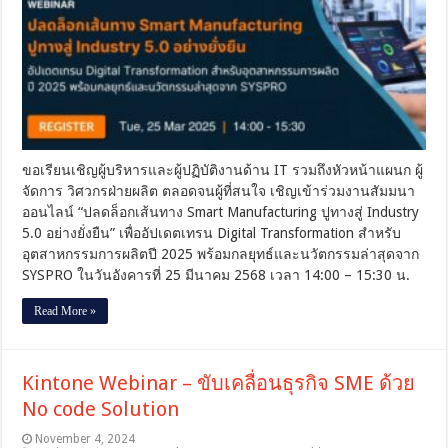
เส้น
ทาง
Smart
Manufacturing
ปู
ทาง
สู่
Industry
5.0
อย่าง
ขอเรียนเชิญผู้บริหารและผู้ปฏิบัติงานด้าน IT รวมถึงหัวหน้าแผนก ผู้
ยั่งยืน
จัดการ วิศวกรฝ่ายผลิต ตลอดจนผู้ที่สนใจ เชิญเข้าร่วมงานสัมมนา
[25
ออนไลน์ “ปลดล็อกเส้นทาง Smart Manufacturing ปูทางสู่ Industry
มีนาคม
5.0 อย่างยั่งยืน” เพื่ออัปเดตเทรน Digital Transformation สำหรับ
2568
–
อุตสาหกรรมการผลิตปี 2025 พร้อมกลยุทธ์และนวัตกรรมล่าสุดจาก
14:00
SYSPRO ในวันอังคารที่ 25 มีนาคม 2568 เวลา 14:00 – 15:30 น.
น.]
Read More »
Kintone Webinar – ขับเคลื่อนธุรกิจ SME ด้วย
No code Solution
November 4, 2024