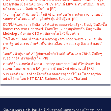
Ecosystem เชื่อม GAC GN8 PHEV รถยนต์ MPV ระดับพรีเมียม เข้ากับ
พลังงานแสงอาทิตย์ภายในบ้าน [PR]
“สยามคูโบต้า” ดึง เทคโนโลยี AI ยกระดับบริการหลังการขายแบบไร้
รอยต่อ เปิดโมเดล “เลือกคูโบต้า คุ้มค่าไม่รู้จบ” [PR]
มินิซีรี่ส์พิเศษ: เจาะลึกดีล 1.4 พันล้านดอลลาร์สหรัฐฯ! Brady ปิดดีลซื้อ
กิจการ PSS จาก Honeywell จัดทัพใหม่ 2 กลุ่มธุรกิจหลัก ดันลูกหม้อ
Metrologic นั่งแท่น CTO คุมทัพเทคโนโลยีทั้งองค์กร
โรงไฟฟ้าบีแอลซีพี ร่วมงาน Rayong Zero Food Waste 2026 จับมือ
ภาครัฐ-หน่วยงานส่วนท้องถิ่น ขับเคลื่อน จ.ระยอง สู่เมืองคาร์บอนต่ำ
[PR]
ไทยเปิดตัวหุ่นยนต์ AI กู้ภัยทางน้ำอัตโนมัติเครื่องแรก ZBHA จับมือซู
เปอร์ การ์ด นำร่องที่ภูเก็ต [PR]
เบนท์ลีย์ มอเตอร์ส ตีความ ‘Bentley Diamond’ ใหม่ ดีไซน์ระดับซิก
เนเจอร์ในยนตรกรรม EV รุ่นแรก พร้อมเปิดตัวกันยายนนี้ [PR]
5 เหตุผลที่ ERP องค์กรต้องพร้อม ก่อนก้าวสู่การใช้ AI ในภาคธุรกิจ
อย่างได้ผล โดย NTT DATA Business Solutions Thailand
ทีมงาน ManuTalkThai เป็นผู้เชี่ยวชาญในอุตสาหกรรมโรงงาน การ