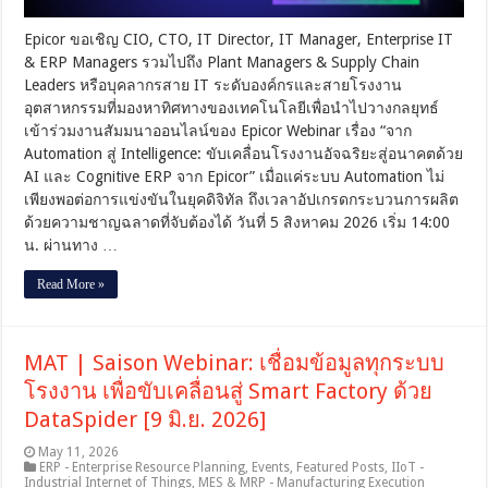
ด้วย
AI
Epicor ขอเชิญ CIO, CTO, IT Director, IT Manager, Enterprise IT
และ
& ERP Managers รวมไปถึง Plant Managers & Supply Chain
Cognitive
ERP
Leaders หรือบุคลากรสาย IT ระดับองค์กรและสายโรงงาน
จาก
อุตสาหกรรมที่มองหาทิศทางของเทคโนโลยีเพื่อนำไปวางกลยุทธ์
Epicor
–
เข้าร่วมงานสัมมนาออนไลน์ของ Epicor Webinar เรื่อง “จาก
5
Automation สู่ Intelligence: ขับเคลื่อนโรงงานอัจฉริยะสู่อนาคตด้วย
ส.ค.
AI และ Cognitive ERP จาก Epicor” เมื่อแค่ระบบ Automation ไม่
|
14:00
เพียงพอต่อการแข่งขันในยุคดิจิทัล ถึงเวลาอัปเกรดกระบวนการผลิต
น.
ด้วยความชาญฉลาดที่จับต้องได้ วันที่ 5 สิงหาคม 2026 เริ่ม 14:00
น. ผ่านทาง …
Read More »
MAT | Saison Webinar: เชื่อมข้อมูลทุกระบบ
โรงงาน เพื่อขับเคลื่อนสู่ Smart Factory ด้วย
DataSpider [9 มิ.ย. 2026]
May 11, 2026
ERP - Enterprise Resource Planning
,
Events
,
Featured Posts
,
IIoT -
Industrial Internet of Things
,
MES & MRP - Manufacturing Execution