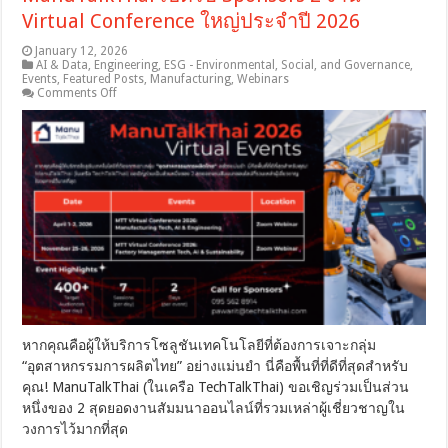
Virtual Conference ใหญ่ประจำปี 2026
January 12, 2026
AI & Data
,
Engineering
,
ESG - Environmental, Social, and Governance
,
Events
,
Featured Posts
,
Manufacturing
,
Webinars
on
Comments Off
ด่วน!
โอกาส
ทอง
ของ
สาย
Tech
&
Industrial:
ManuTalkThai
เปิด
รับ
Sponsors
2
งาน
Virtual
หากคุณคือผู้ให้บริการโซลูชันเทคโนโลยีที่ต้องการเจาะกลุ่ม
Conference
“อุตสาหกรรมการผลิตไทย” อย่างแม่นยำ นี่คือพื้นที่ที่ดีที่สุดสำหรับ
ใหญ่
คุณ! ManuTalkThai (ในเครือ TechTalkThai) ขอเชิญร่วมเป็นส่วน
ประจำ
หนึ่งของ 2 สุดยอดงานสัมมนาออนไลน์ที่รวมเหล่าผู้เชี่ยวชาญใน
ปี
2026
วงการไว้มากที่สุด