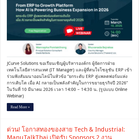
ระดับ
ERP
สู่
แพลตฟอร์ม
แห่ง
การ
เติบโต
เมื่อ
AI
กลาย
เป็น
พลัง
JCurve Solutions ขอเรียนเชิญผู้บริหารองค์กร ผู้จัดการฝ่าย
สำคัญ
เทคโนโลยีสารสนเทศ (IT Manager) และผู้ที่สนใจโซลูชัน ERP เข้า
ใน
ร่วมฟังสัมมนาออนไลน์ในหัวข้อ “ยกระดับ ERP สู่แพลตฟอร์มแห่ง
การ
การเติบโต เมื่อ AI กลายเป็นพลังสำคัญในการขยายธุรกิจปี 2026”
ขยาย
ในวันที่ 10 มีนาคม 2026 เวลา 14:00 – 14:30 น. (รูปแบบ Online
ธุรกิจ
Webinar)
ปี
2026
Read More »
ด่วน! โอกาสทองของสาย Tech & Industrial:
ManuTalkThai เปิดรับ Sponsors 2 งาน