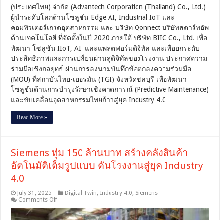
(ประเทศไทย) จำกัด (Advantech Corporation (Thailand) Co., Ltd.)
โรงงาน
ผู้นำระดับโลกด้านโซลูชัน Edge AI, Industrial IoT และ
ไทย
คอมพิวเตอร์เกรดอุตสาหกรรม และ บริษัท Qonnect บริษัทสตาร์ทอัพ
สู่
Industry
ด้านเทคโนโลยี ที่จัดตั้งในปี 2020 ภายใต้ บริษัท BIIC Co., Ltd. เพื่อ
4.0
พัฒนา โซลูชัน IIoT, AI และแพลตฟอร์มดิจิทัล และเพื่อยกระดับ
พร้อม
ประสิทธิภาพและการเปลี่ยนผ่านสู่ดิจิทัลของโรงงาน ประกาศความ
ผสาน
ร่วมมือเชิงกลยุทธ์ ผ่านการลงนามบันทึกข้อตกลงความร่วมมือ
จุด
แข็ง
(MOU) ที่สถาบันไทย-เยอรมัน (TGI) จังหวัดชลบุรี เพื่อพัฒนา
สอง
โซลูชันด้านการบำรุงรักษาเชิงคาดการณ์ (Predictive Maintenance)
ฝ่าย
และขับเคลื่อนอุตสาหกรรมไทยก้าวสู่ยุค Industry 4.0 …
พัฒนา
อุตสาหกรรม
Read More »
ไทย
เติบโต
อย่าง
Siemens ทุ่ม 150 ล้านบาท สร้างคลังสินค้า
ยั่งยืน
อัตโนมัติเต็มรูปแบบ ดันโรงงานสู่ยุค Industry
4.0
July 31, 2025
Digital Twin
,
Industry 4.0
,
Siemens
on
Comments Off
Siemens
ทุ่ม