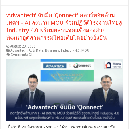
‘Advantech’ จับมือ ‘Qonnect’ สตาร์ทอัพด้าน
เทคฯ – AI ลงนาม MOU ร่วมปฏิวัติโรงงานไทยสู่
Industry 4.0 พร้อมผสานจุดแข็งสองฝ่าย
พัฒนาอุตสาหกรรมไทยเติบโตอย่างยั่งยืน
August 29, 2025
Advantech
,
AI & Data
,
Business
,
Industry 4.0
,
MOU
on
Comments Off
‘Advantech’
จับ
มือ
‘Qonnect’
สตาร์ท
อัพ
ด้าน
เทคฯ
–
AI
ลง
นาม
MOU
ร่วม
เมื่อวันที่ 20 สิงหาคม 2568 – บริษัท แอดวานซ์เทค คอร์ปอเรชั่น
ปฏิวัติ