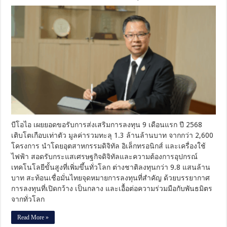
บี
โอ
ไอ
เผย
ยอด
ลงทุน
9
เดือน
ทะยาน
1.3
ล้าน
ล้าน
บาท
บีโอไอ เผยยอดขอรับการส่งเสริมการลงทุน 9 เดือนแรก ปี 2568
ต่าง
เติบโตเกือบเท่าตัว มูลค่ารวมทะลุ 1.3 ล้านล้านบาท จากกว่า 2,600
ชาติ
เชื่อ
โครงการ นำโดยอุตสาหกรรมดิจิทัล อิเล็กทรอนิกส์ และเครื่องใช้
มั่น
ไฟฟ้า สอดรับกระแสเศรษฐกิจดิจิทัลและความต้องการอุปกรณ์
ศักยภา
เทคโนโลยีขั้นสูงที่เพิ่มขึ้นทั่วโลก ต่างชาติลงทุนกว่า 9.8 แสนล้าน
ไทย
บาท สะท้อนเชื่อมั่นไทยจุดหมายการลงทุนที่สำคัญ ด้วยบรรยากาศ
ฐาน
การลงทุนที่เปิดกว้าง เป็นกลาง และเอื้อต่อความร่วมมือกับพันธมิตร
ลงทุน
จากทั่วโลก
ระยะ
ยาว
Read More »
[PR]