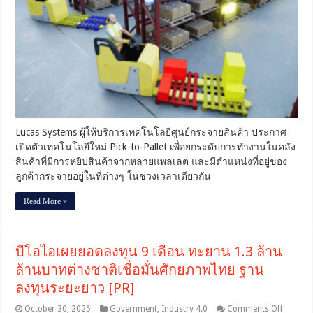
การ
จับ
คู่
แพล
เลต
ของ
Lucas
Systems
กำลัง
พลิก
Lucas Systems ผู้ให้บริการเทคโนโลยีศูนย์กระจายสินค้า ประกาศ
โฉม
เปิดตัวเทคโนโลยีใหม่ Pick-to-Pallet เพื่อยกระดับการทำงานในคลัง
ผลิต
ภาพ
สินค้าที่มีการหยิบสินค้าจากหลายแพลเลต และมีตำแหน่งที่อยู่ของ
ศูนย์
ลูกค้ากระจายอยู่ในที่ต่างๆ ในช่วงเวลาเดียวกัน
กระจาย
สินค้า
Read More »
บีโอไอเผยยอดลงทุน 9 เดือน ทะยาน 1.3 ล้าน
ล้านบาทต่างชาติเชื่อมั่นศักยภาพไทย ฐาน
ลงทุนระยะยาว [PR]
on
October 30, 2025
Government
,
Industry 4.0
Comments Off