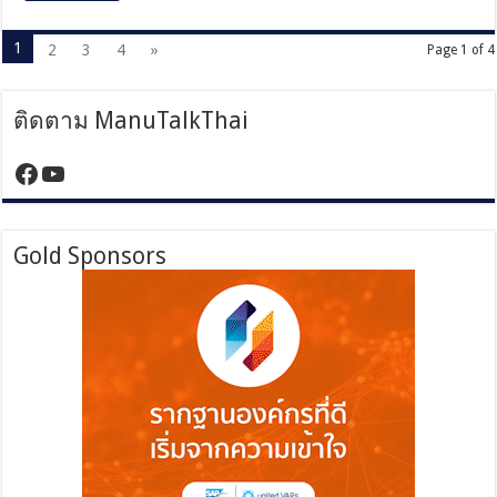
1
2
3
4
»
Page 1 of 4
ติดตาม ManuTalkThai
https://www.facebook.com/manutalktha
YouTube
Gold Sponsors