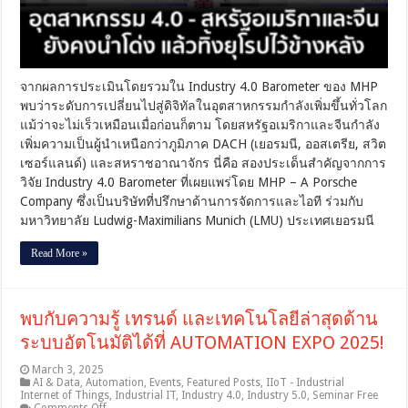
นำ
โด่ง
แล้ว
ทิ้ง
ยุโรป
จากผลการประเมินโดยรวมใน Industry 4.0 Barometer ของ MHP
ไว้
พบว่าระดับการเปลี่ยนไปสู่ดิจิทัลในอุตสาหกรรมกำลังเพิ่มขึ้นทั่วโลก
ข้าง
หลัง
แม้ว่าจะไม่เร็วเหมือนเมื่อก่อนก็ตาม โดยสหรัฐอเมริกาและจีนกำลัง
เพิ่มความเป็นผู้นำเหนือกว่าภูมิภาค DACH (เยอรมนี, ออสเตรีย, สวิต
เซอร์แลนด์) และสหราชอาณาจักร นี่คือ สองประเด็นสำคัญจากการ
วิจัย Industry 4.0 Barometer ที่เผยแพร่โดย MHP – A Porsche
Company ซึ่งเป็นบริษัทที่ปรึกษาด้านการจัดการและไอที ร่วมกับ
มหาวิทยาลัย Ludwig-Maximilians Munich (LMU) ประเทศเยอรมนี
Read More »
พบกับความรู้ เทรนด์ และเทคโนโลยีล่าสุดด้าน
ระบบอัตโนมัติได้ที่ AUTOMATION EXPO 2025!
March 3, 2025
AI & Data
,
Automation
,
Events
,
Featured Posts
,
IIoT - Industrial
Internet of Things
,
Industrial IT
,
Industry 4.0
,
Industry 5.0
,
Seminar Free
on