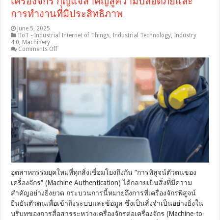
เครื่องจักร กุญแจสำคัญสู่ความปลอดภัยและ
การทำงานที่มีประสิทธิภาพ
June 5, 2025
IIoT - Industrial Internet of Things
,
Industrial Technology
,
Industry
4.0
,
Machinery
on
Comments Off
ยุค
Industry
4.0:
การ
พิสูจน์
ตัว
ตน
ของ
เครื่องจักร
กุญแจ
สำคัญ
สู่
ความ
อุตสาหกรรมยุคใหม่ที่ทุกสิ่งเชื่อมโยงถึงกัน “การพิสูจน์ตัวตนของ
ปลอดภัย
เครื่องจักร” (Machine Authentication) ได้กลายเป็นสิ่งที่มีความ
และ
การ
สำคัญอย่างยิ่งยวด กระบวนการนี้หมายถึงการที่เครื่องจักรพิสูจน์
ทำงาน
ยืนยันตัวตนเพื่อเข้าถึงระบบและข้อมูล ซึ่งเป็นสิ่งจำเป็นอย่างยิ่งใน
ที่
บริบทของการสื่อสารระหว่างเครื่องจักรต่อเครื่องจักร (Machine-to-
มี