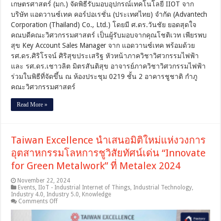
เกษตรศาสตร์ (มก.) จัดพิธีรับมอบอุปกรณ์เทคโนโลยี IIOT จาก
วิจัย
บริษัท แอดวานซ์เทค คอร์ปอเรชั่น (ประเทศไทย) จำกัด (Advantech
Corporation (Thailand) Co., Ltd.) โดยมี ศ.ดร.วันชัย ยอดสุดใจ
คณบดีคณะวิศวกรรมศาสตร์ เป็นผู้รับมอบจากคุณโชติเวท เพียรพบ
สุข Key Account Sales Manager จาก แอดวานซ์เทค พร้อมด้วย
รศ.ดร.ศิริโรจน์ ศิริสุขประเสริฐ หัวหน้าภาควิชาวิศวกรรมไฟฟ้า
และ รศ.ดร.เชาวลิต มิตรสันติสุข อาจารย์ภาควิชาวิศวกรรมไฟฟ้า
ร่วมในพิธีที่จัดขึ้น ณ ห้องประชุม 0219 ชั้น 2 อาคารชูชาติ กำภู
คณะวิศวกรรมศาสตร์
Read More »
Taiwan Excellence นำเสนอมิติใหม่แห่งวงการ
อุตสาหกรรมโลหการชูวิสัยทัศน์เด่น “Innovate
for Green Metalwork” ที่ Metalex 2024
November 22, 2024
Events
,
IIoT - Industrial Internet of Things
,
Industrial Technology
,
Industry 4.0
,
Industry 5.0
,
Knowledge
on
Comments Off
Taiwan
Excellence