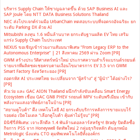
บริหาร Supply Chain ให้ชาญฉลาดขึ้น ด้วย SAP Business AI และ
SAP Joule โดย NTT DATA Business Solutions Thailand
NEC ส่งโปรเจกต์ร่วมมือ UrbanChain ทดสอบระบบที่จอดรถอัจฉริยะ ยก
ระดับ Parking DX ด้วย AI
Mitsubishi ลงทุน 1.6 หมื่นล้านบาท ยกระดับฐานผลิต EV ไทย เสริม
แกร่ง Supply Chain ในประเทศ
NEXUS ขอเชิญเข้าร่วมงานสัมมนาพิเศษ “From Legacy ERP to the
Autonomous Enterprise” | 21 สิงหาคม 2569 ผ่าน Zoom [PR]
GWM สร้างประวัติศาสตร์หน้าใหม่ ประกาศความสำเร็จแบรนด์รถยนต์
รายแรกที่ผลิตชดเชยครบตามเงื่อนไขมาตรการ EV 3.5 จาก GWM
Smart Factory จังหวัดระยอง [PR]
ถอดรหัส AI ประเทศไทย จะเปลี่ยนจาก “ผู้สร้าง” สู่ “ผู้นำ” ได้อย่างไร?
[PR]
หัวเว่ย และ GAC AION Thailand ผนึกกำลังขับเคลื่อน Smart Energy
Ecosystem เชื่อม GAC GN8 PHEV รถยนต์ MPV ระดับพรีเมียม เข้ากับ
พลังงานแสงอาทิตย์ภายในบ้าน [PR]
“สยามคูโบต้า” ดึง เทคโนโลยี AI ยกระดับบริการหลังการขายแบบไร้
รอยต่อ เปิดโมเดล “เลือกคูโบต้า คุ้มค่าไม่รู้จบ” [PR]
มินิซีรี่ส์พิเศษ: เจาะลึกดีล 1.4 พันล้านดอลลาร์สหรัฐฯ! Brady ปิดดีลซื้อ
กิจการ PSS จาก Honeywell จัดทัพใหม่ 2 กลุ่มธุรกิจหลัก ดันลูกหม้อ
Metrologic นั่งแท่น CTO คุมทัพเทคโนโลยีทั้งองค์กร