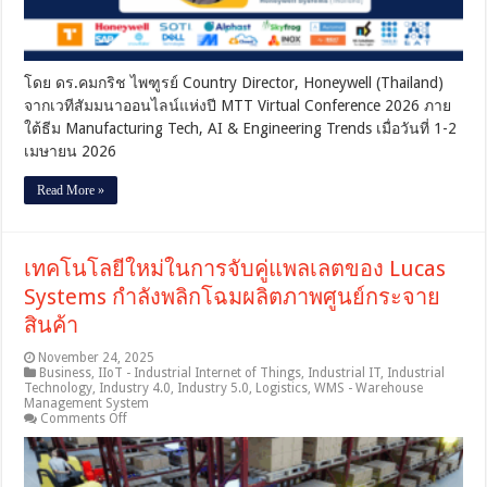
ประเทศไทย
ใน
ยุค
AI-
Driven
โดย ดร.คมกริช ไพฑูรย์ Country Director, Honeywell (Thailand)
Industrial
จากเวทีสัมมนาออนไลน์แห่งปี MTT Virtual Conference 2026 ภาย
Transformation
ใต้ธีม Manufacturing Tech, AI & Engineering Trends เมื่อวันที่ 1-2
และ
Industry
เมษายน 2026
5.0
Read More »
เทคโนโลยีใหม่ในการจับคู่แพลเลตของ Lucas
Systems กำลังพลิกโฉมผลิตภาพศูนย์กระจาย
สินค้า
November 24, 2025
Business
,
IIoT - Industrial Internet of Things
,
Industrial IT
,
Industrial
Technology
,
Industry 4.0
,
Industry 5.0
,
Logistics
,
WMS - Warehouse
Management System
on
Comments Off
เทคโนโลยี
ใหม่
ใน