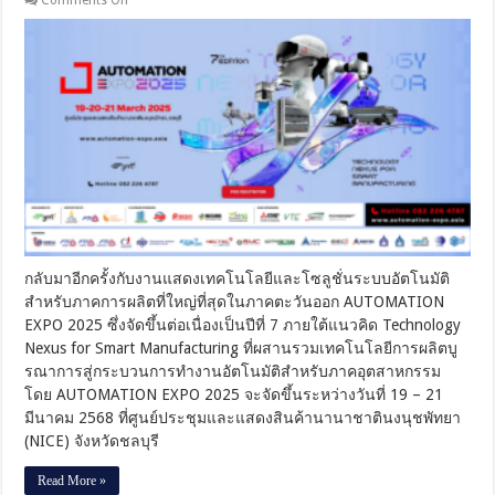
Comments Off
พบ
กับ
ความ
รู้
เท
รนด์
และ
เทคโนโลยี
ล่าสุด
ด้าน
ระบบ
อัตโนมัติ
ได้ที่
กลับมาอีกครั้งกับงานแสดงเทคโนโลยีและโซลูชั่นระบบอัตโนมัติ
AUTOMATION
สำหรับภาคการผลิตที่ใหญ่ที่สุดในภาคตะวันออก AUTOMATION
EXPO
2025!
EXPO 2025 ซึ่งจัดขึ้นต่อเนื่องเป็นปีที่ 7 ภายใต้แนวคิด Technology
Nexus for Smart Manufacturing ที่ผสานรวมเทคโนโลยีการผลิตบู
รณาการสู่กระบวนการทำงานอัตโนมัติสำหรับภาคอุตสาหกรรม
โดย AUTOMATION EXPO 2025 จะจัดขึ้นระหว่างวันที่ 19 – 21
มีนาคม 2568 ที่ศูนย์ประชุมและแสดงสินค้านานาชาตินงนุชพัทยา
(NICE) จังหวัดชลบุรี
Read More »