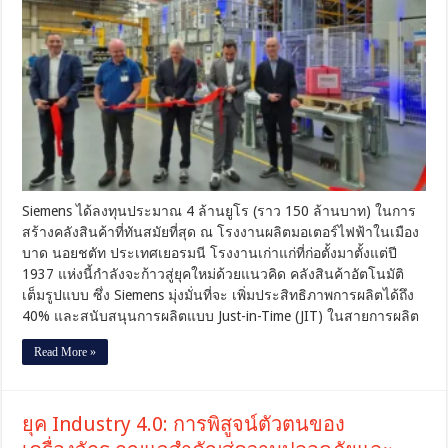
150
ล้าน
บาท
สร้าง
คลัง
สินค้า
อัตโนมัติ
เต็ม
รูป
แบบ
ดัน
Siemens ได้ลงทุนประมาณ 4 ล้านยูโร (ราว 150 ล้านบาท) ในการ
โรงงาน
สร้างคลังสินค้าที่ทันสมัยที่สุด ณ โรงงานผลิตมอเตอร์ไฟฟ้าในเมือง
สู่
ยุค
บาด นอยชตัท ประเทศเยอรมนี โรงงานเก่าแก่ที่ก่อตั้งมาตั้งแต่ปี
Industry
1937 แห่งนี้กำลังจะก้าวสู่ยุคใหม่ด้วยแนวคิด คลังสินค้าอัตโนมัติ
4.0
เต็มรูปแบบ ซึ่ง Siemens มุ่งมั่นที่จะ เพิ่มประสิทธิภาพการผลิตได้ถึง
40% และสนับสนุนการผลิตแบบ Just-in-Time (JIT) ในสายการผลิต
Read More »
ยุค Industry 4.0: การพิสูจน์ตัวตนของ