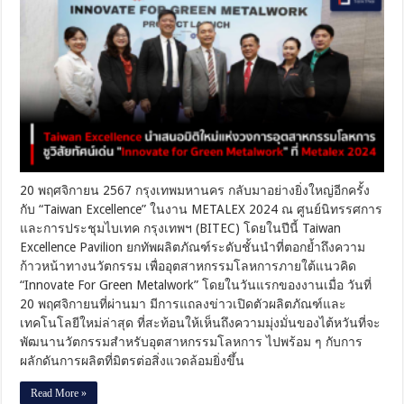
นำ
เสนอ
มิติ
ใหม่
แห่ง
วงการ
อุตสาหกรรม
โลหการ
ชู
วิสัย
ทัศน์
20 พฤศจิกายน 2567 กรุงเทพมหานคร กลับมาอย่างยิ่งใหญ่อีกครั้ง
เด่น
“Innovate
กับ “Taiwan Excellence” ในงาน METALEX 2024 ณ ศูนย์นิทรรศการ
for
และการประชุมไบเทค กรุงเทพฯ (BITEC) โดยในปีนี้ Taiwan
Green
Metalwork”
Excellence Pavilion ยกทัพผลิตภัณฑ์ระดับชั้นนำที่ตอกย้ำถึงความ
ที่
ก้าวหน้าทางนวัตกรรม เพื่ออุตสาหกรรมโลหการภายใต้แนวคิด
Metalex
“Innovate For Green Metalwork” โดยในวันแรกของงานเมื่อ วันที่
2024
20 พฤศจิกายนที่ผ่านมา มีการแถลงข่าวเปิดตัวผลิตภัณฑ์และ
เทคโนโลยีใหม่ล่าสุด ที่สะท้อนให้เห็นถึงความมุ่งมั่นของไต้หวันที่จะ
พัฒนานวัตกรรมสำหรับอุตสาหกรรมโลหการ ไปพร้อม ๆ กับการ
ผลักดันการผลิตที่มิตรต่อสิ่งแวดล้อมยิ่งขึ้น
Read More »