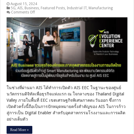
August 15, 2024
5G
,
AIS
,
Business
,
Featured Posts
,
Industrial IT
,
Manufacturing
on
Comments Off
AIS
Business
ชวน
ธุรกิจ
องค์กร
และ
ภาค
อุตสาหกรรม
โรงงาน
การ
ผลิต
ไทย
ร่วม
ในช่วงที่ผ่านมา AIS ได้ทำการเปิดตัว AIS EEC ในฐานะของศูนย์
เรียน
นวัตกรรมดิจิทัลเพื่อธุรกิจแห่งแรก ณ ใจกลางของ Thailand Digital
รู้
ปรับ
Valley ภายในพื้นที่ EEC เขตเศรษฐกิจพิเศษภาคตะวันออก ซึ่งการ
ตัว
เปิดตัวครั้งนี้ถือเป็นการปักหมุดหมายครั้งสำคัญของ AIS ในการก้าว
ก้าว
สู่การเป็น Digital Enabler สำหรับอุตสาหกรรมโรงงานและการผลิต
สู่
อย่างเต็มตัว
Smart
Manufacturing
Read More »
และ