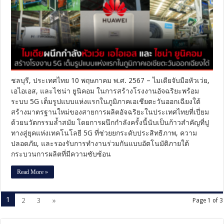
ลัง
หัว
เว่ย
เอ
ไอ
เอส
และ
ไช
น่า
ชลบุรี, ประเทศไทย 10 พฤษภาคม พ.ศ. 2567 – ไมเดียจับมือหัวเว่ย,
ยูนิค
เอไอเอส, และไชน่า ยูนิคอม ในการสร้างโรงงานอัจฉริยะพร้อม
อม
ระบบ 5G เต็มรูปแบบแห่งแรกในภูมิภาคเอเชียตะวันออกเฉียงใต้
สร้าง
สร้างมาตรฐานใหม่ของสายการผลิตอัจฉริยะในประเทศไทยที่เปี่ยม
โรงงาน
ด้วยนวัตกรรมล้ำสมัย โดยการผนึกกำลังครั้งนี้นับเป็นก้าวสำคัญที่ปู
5G
เต็ม
ทางสู่ยุคแห่งเทคโนโลยี 5G ที่ช่วยยกระดับประสิทธิภาพ, ความ
รูป
ปลอดภัย, และรองรับการทำงานร่วมกันแบบอัตโนมัติภายใต้
แบบ
กระบวนการผลิตที่มีความซับซ้อน
แห่ง
แรก
Read More »
ใน
ภูมิภาค
เอเชีย
1
2
3
»
Page 1 of 3
ตะวัน
ออก