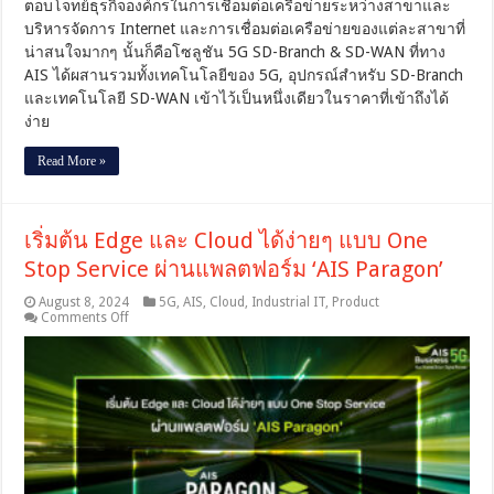
ตอบโจทย์ธุรกิจองค์กรในการเชื่อมต่อเครือข่ายระหว่างสาขาและ
ง่ายๆ
บริหารจัดการ Internet และการเชื่อมต่อเครือข่ายของแต่ละสาขาที่
ผ่าน
น่าสนใจมากๆ นั้นก็คือโซลูชัน 5G SD-Branch & SD-WAN ที่ทาง
Cloud
AIS ได้ผสานรวมทั้งเทคโนโลยีของ 5G, อุปกรณ์สำหรับ SD-Branch
ยืดหยุ่น
และเทคโนโลยี SD-WAN เข้าไว้เป็นหนึ่งเดียวในราคาที่เข้าถึงได้
มั่นคง
ปลอดภัย
ง่าย
ใช้
Internet
Read More »
ว่องไว
ด้วย
AIS
5G
เริ่มต้น Edge และ Cloud ได้ง่ายๆ แบบ One
Stop Service ผ่านแพลตฟอร์ม ‘AIS Paragon’
August 8, 2024
5G
,
AIS
,
Cloud
,
Industrial IT
,
Product
on
Comments Off
เริ่ม
ต้น
Edge
และ
Cloud
ได้
ง่ายๆ
แบบ One
Stop