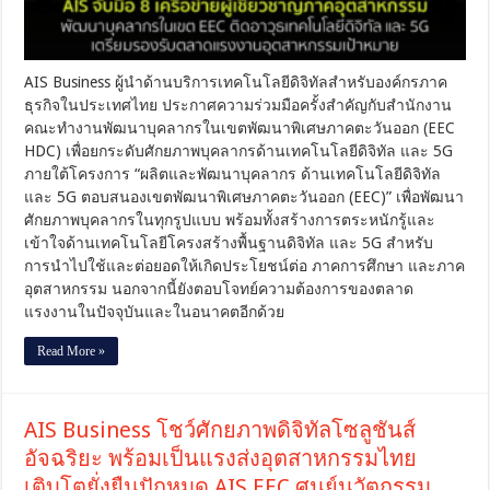
อุตสาหกรรม
พัฒนา
บุคลากร
ใน
AIS Business ผู้นำด้านบริการเทคโนโลยีดิจิทัลสำหรับองค์กรภาค
เขต
EEC
ธุรกิจในประเทศไทย ประกาศความร่วมมือครั้งสำคัญกับสำนักงาน
ติด
คณะทำงานพัฒนาบุคลากรในเขตพัฒนาพิเศษภาคตะวันออก (EEC
อาวุธ
HDC) เพื่อยกระดับศักยภาพบุคลากรด้านเทคโนโลยีดิจิทัล และ 5G
เทคโนโลยี
ภายใต้โครงการ “ผลิตและพัฒนาบุคลากร ด้านเทคโนโลยีดิจิทัล
ดิจิทัล
และ 5G ตอบสนองเขตพัฒนาพิเศษภาคตะวันออก (EEC)” เพื่อพัฒนา
และ
ศักยภาพบุคลากรในทุกรูปแบบ พร้อมทั้งสร้างการตระหนักรู้และ
5G
เตรียม
เข้าใจด้านเทคโนโลยีโครงสร้างพื้นฐานดิจิทัล และ 5G สำหรับ
รองรับ
การนำไปใช้และต่อยอดให้เกิดประโยชน์ต่อ ภาคการศึกษา และภาค
ตลาด
อุตสาหกรรม นอกจากนี้ยังตอบโจทย์ความต้องการของตลาด
แรงงาน
แรงงานในปัจจุบันและในอนาคตอีกด้วย
อุตสาหกรรม
เป้า
Read More »
หมาย
AIS Business โชว์ศักยภาพดิจิทัลโซลูชันส์
อัจฉริยะ พร้อมเป็นแรงส่งอุตสาหกรรมไทย
เติบโตยั่งยืนปักหมุด AIS EEC ศูนย์นวัตกรรม