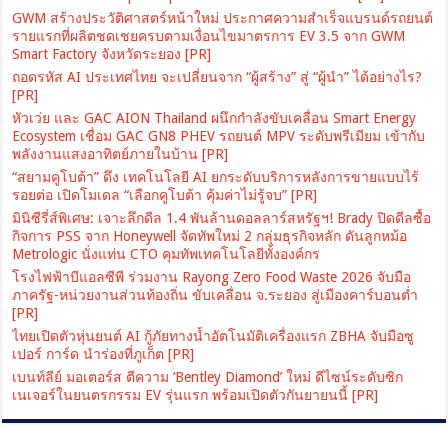
GWM สร้างประวัติศาสตร์หน้าใหม่ ประกาศความสำเร็จแบรนด์รถยนต์
รายแรกที่ผลิตชดเชยครบตามเงื่อนไขมาตรการ EV 3.5 จาก GWM
Smart Factory จังหวัดระยอง [PR]
ถอดรหัส AI ประเทศไทย จะเปลี่ยนจาก “ผู้สร้าง” สู่ “ผู้นำ” ได้อย่างไร?
[PR]
หัวเว่ย และ GAC AION Thailand ผนึกกำลังขับเคลื่อน Smart Energy
Ecosystem เชื่อม GAC GN8 PHEV รถยนต์ MPV ระดับพรีเมียม เข้ากับ
พลังงานแสงอาทิตย์ภายในบ้าน [PR]
“สยามคูโบต้า” ดึง เทคโนโลยี AI ยกระดับบริการหลังการขายแบบไร้
รอยต่อ เปิดโมเดล “เลือกคูโบต้า คุ้มค่าไม่รู้จบ” [PR]
มินิซีรี่ส์พิเศษ: เจาะลึกดีล 1.4 พันล้านดอลลาร์สหรัฐฯ! Brady ปิดดีลซื้อ
กิจการ PSS จาก Honeywell จัดทัพใหม่ 2 กลุ่มธุรกิจหลัก ดันลูกหม้อ
Metrologic นั่งแท่น CTO คุมทัพเทคโนโลยีทั้งองค์กร
โรงไฟฟ้าบีแอลซีพี ร่วมงาน Rayong Zero Food Waste 2026 จับมือ
ภาครัฐ-หน่วยงานส่วนท้องถิ่น ขับเคลื่อน จ.ระยอง สู่เมืองคาร์บอนต่ำ
[PR]
ไทยเปิดตัวหุ่นยนต์ AI กู้ภัยทางน้ำอัตโนมัติเครื่องแรก ZBHA จับมือซู
เปอร์ การ์ด นำร่องที่ภูเก็ต [PR]
เบนท์ลีย์ มอเตอร์ส ตีความ ‘Bentley Diamond’ ใหม่ ดีไซน์ระดับซิก
เนเจอร์ในยนตรกรรม EV รุ่นแรก พร้อมเปิดตัวกันยายนนี้ [PR]