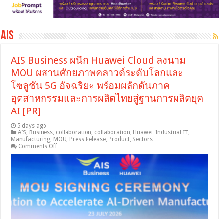
AIS
AIS Business ผนึก Huawei Cloud ลงนาม
MOU ผสานศักยภาพคลาวด์ระดับโลกและ
โซลูชัน 5G อัจฉริยะ พร้อมผลักดันภาค
อุตสาหกรรมและการผลิตไทยสู่ฐานการผลิตยุค
AI [PR]
5 days ago
AIS
,
Business
,
collaboration
,
collaboration
,
Huawei
,
Industrial IT
,
Manufacturing
,
MOU
,
Press Release
,
Product
,
Sectors
on
Comments Off
AIS
Business
ผนึก
Huawei
Cloud
ลง
นาม
MOU
ผสาน