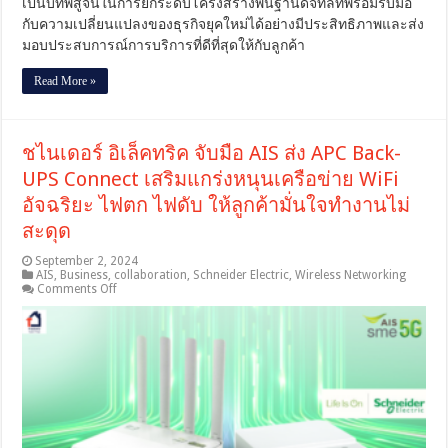
เป็นบทพิสูจน์ในการยกระดับโครงสร้างพื้นฐานดิจิทัลที่พร้อมรับมือ
ศักยภาพ
กับความเปลี่ยนแปลงของธุรกิจยุคใหม่ได้อย่างมีประสิทธิภาพและส่ง
โครง
มอบประสบการณ์การบริการที่ดีที่สุดให้กับลูกค้า
ข่าย
อัจฉริยะ
Read More »
[PR]
ชไนเดอร์ อิเล็คทริค จับมือ AIS ส่ง APC Back-
UPS Connect เสริมแกร่งหนุนเครือข่าย WiFi
อัจฉริยะ ไฟตก ไฟดับ ให้ลูกค้ามั่นใจทำงานไม่
สะดุด
September 2, 2024
AIS
,
Business
,
collaboration
,
Schneider Electric
,
Wireless Networking
on
Comments Off
ช
ไน
เด
อร์
อิเล็ค
ทริค
จับ
มือ