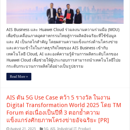
ศักย
ภาพ
คลา
วด์
ระดับ
AIS Business และ Huawei Cloud ร่วมลงนามความร่วมมือ (MOU)
โลก
เพื่อขับเคลื่อนภาคอุตสาหกรรมไทยสู่การผลิตอัจฉริยะที่ใช้ข้อมูล
และ
และ AI เป็นกลไกสำคัญ โดยผสานความแข็งแกร่งด้านโครงข่าย
โซลูชัน
5G
และความเข้าใจในภาคธุรกิจไทยของ AIS Business เข้ากับ
อัจฉริยะ
เทคโนโลยี Cloud, AI และองค์ความรู้ด้านการผลิตระดับโลกของ
พร้อม
Huawei Cloud เพื่อช่วยให้ผู้ประกอบการสามารถนำเทคโนโลยีไปย
ผลัก
กระดับกระบวนการผลิตได้อย่างเป็นรูปธรรม
ดัน
ภาค
Read More »
อุตสาหกรรม
และ
การ
ผลิต
AIS ดัน 5G Use Case คว้า 5 รางวัล ในงาน
ไทย
Digital Transformation World 2025 โดย TM
สู่
Forum ต่อเนื่องเป็นปีที่ 3 ตอกย้ำความ
ฐาน
การ
แข็งแกร่งศักยภาพโครงข่ายอัจฉริยะ [PR]
ผลิต
August 21, 2025
5G
,
AIS
,
Industrial IT
,
Product
ยุค