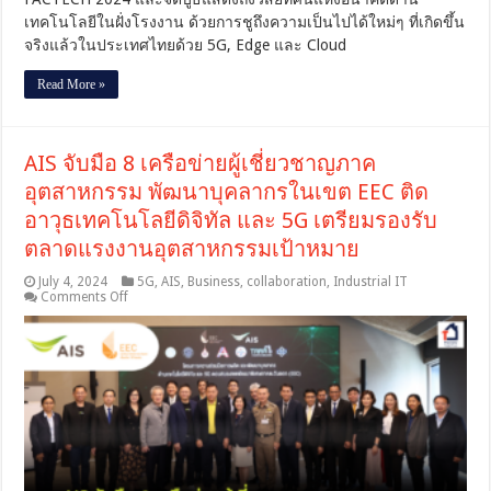
เทคโนโลยี
เทคโนโลยีในฝั่งโรงงาน ด้วยการชูถึงความเป็นไปได้ใหม่ๆ ที่เกิดขึ้น
ด้วย
จริงแล้วในประเทศไทยด้วย 5G, Edge และ Cloud
5G,
Edge
และ
Read More »
Cloud
AIS จับมือ 8 เครือข่ายผู้เชี่ยวชาญภาค
อุตสาหกรรม พัฒนาบุคลากรในเขต EEC ติด
อาวุธเทคโนโลยีดิจิทัล และ 5G เตรียมรองรับ
ตลาดแรงงานอุตสาหกรรมเป้าหมาย
July 4, 2024
5G
,
AIS
,
Business
,
collaboration
,
Industrial IT
on
Comments Off
AIS
จับ
มือ
8
เครือ
ข่าย
ผู้
เชี่ยวชาญ
ภาค