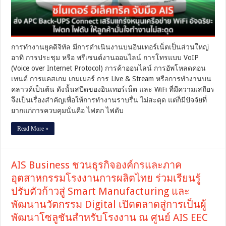
AIS
ส่ง
APC
Back-
UPS
Connect
การทำงานยุคดิจิทัล มีการดำเนินงานบนอินเทอร์เน็ตเป็นส่วนใหญ่
เสริม
อาทิ การประชุม หรือ พรีเซนต์งานออนไลน์ การโทรแบบ VoIP
แกร่ง
(Voice over Internet Protocol) การค้าออนไลน์ การอัพโหลดคอน
หนุน
เทนต์ การแคสเกม เกมเมอร์ การ Live & Stream หรือการทำงานบน
เครือ
ข่าย
คลาวด์เป็นต้น ดังนั้นสปีดของอินเทอร์เน็ต และ WiFi ที่มีความเสถียร
WiFi
จึงเป็นเรื่องสำคัญเพื่อให้การทำงานราบรื่น ไม่สะดุด แต่ก็มีปัจจัยที่
อัจฉริยะ
ยากแก่การควบคุมนั่นคือ ไฟตก ไฟดับ
ไฟตก
ไฟ
Read More »
ดับ
ให้
ลูกค้า
มั่นใจ
AIS Business ชวนธุรกิจองค์กรและภาค
ทำงาน
อุตสาหกรรมโรงงานการผลิตไทย ร่วมเรียนรู้
ไม่
ปรับตัวก้าวสู่ Smart Manufacturing และ
สะดุด
พัฒนานวัตกรรม Digital เปิดตลาดสู่การเป็นผู้
พัฒนาโซลูชันสำหรับโรงงาน ณ ศูนย์ AIS EEC