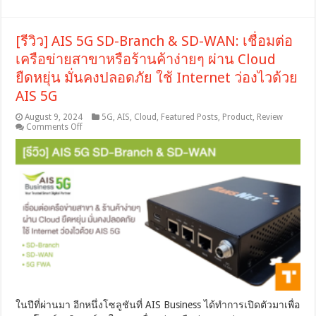
พัฒนา
นวัตกรรม
Digital
[รีวิว] AIS 5G SD-Branch & SD-WAN: เชื่อมต่อ
เปิด
ตลาด
เครือข่ายสาขาหรือร้านค้าง่ายๆ ผ่าน Cloud
สู่
ยืดหยุ่น มั่นคงปลอดภัย ใช้ Internet ว่องไวด้วย
การ
AIS 5G
เป็น
ผู้
August 9, 2024
5G
,
AIS
,
Cloud
,
Featured Posts
,
Product
,
Review
พัฒนา
on
Comments Off
โซลูชัน
[รีวิว]
สำหรับ
AIS
5G
โรงงาน
SD-
ณ
Branch
&
ศูนย์
SD-
AIS
WAN:
EEC
เชื่อม
ต่อ
เครือ
ข่าย
สาขา
หรือ
ร้าน
ในปีที่ผ่านมา อีกหนึ่งโซลูชันที่ AIS Business ได้ทำการเปิดตัวมาเพื่อ
ค้า