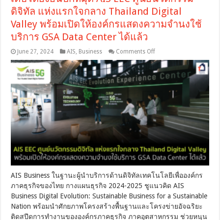
ดิจิทัล แห่งแรกใจกลาง Thailand Digital
Valley พร้อมเปิดให้องค์กรแสดงความจำนงใช้
บริการ GSA Data Center ได้แล้ว
on
June 27, 2024
AIS
,
Business
Comments Off
AIS
Business
โชว์
ศักยภาพ
ดิจิทัล
โซลูชัน
ส์
อัจฉริยะ
พร้อม
เป็น
แรง
ส่ง
อุตสาหกรรม
AIS Business ในฐานะผู้นำบริการด้านดิจิทัลเทคโนโลยีเพื่อองค์กร
ไทย
ภาคธุรกิจของไทย กางแผนธุรกิจ 2024-2025 ชูแนวคิด AIS
เติบโต
ยั่งยืน
Business Digital Evolution: Sustainable Business for a Sustainable
ปัก
Nation พร้อมนำศักยภาพโครงสร้างพื้นฐานและโครงข่ายอัจฉริยะ
หมุด
ติดสปีดการทำงานขององค์กรภาคธุรกิจ ภาคอุตสาหกรรม ช่วยหนุน