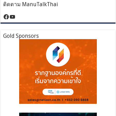
เฉียง
ติดตาม ManuTalkThai
ใต้
https://www.facebook.com/manutalktha
YouTube
Gold Sponsors