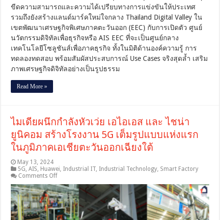
AIS
ขีดความสามารถและความได้เปรียบทางการแข่งขันให้ประเทศ
EEC
ศูนย์
รวมถึงยังสร้างแลนด์มาร์คใหม่ใจกลาง Thailand Digital Valley ใน
นวัตกรรม
เขตพัฒนาเศรษฐกิจพิเศษภาคตะวันออก (EEC) กับการเปิดตัว ศูนย์
ดิจิทัล
นวัตกรรมดิจิทัลเพื่อธุรกิจหรือ AIS EEC ที่จะเป็นศูนย์กลาง
แห่ง
เทคโนโลยีโซลูชันส์เพื่อภาคธุรกิจ ทั้งในมิติด้านองค์ความรู้ การ
แรก
ทดลองทดสอบ พร้อมสัมผัสประสบการณ์ Use Cases จริงสุดล้ำ เสริม
ใจกลาง
ภาพเศรษฐกิจดิจิทัลอย่างเป็นรูปธรรม
Thailand
Digital
Valley
Read More »
พร้อม
เปิด
ให้
ไมเดียผนึกกำลังหัวเว่ย เอไอเอส และ ไชน่า
องค์กร
แสดง
ยูนิคอม สร้างโรงงาน 5G เต็มรูปแบบแห่งแรก
ความ
ในภูมิภาคเอเชียตะวันออกเฉียงใต้
จำนง
ใช้
May 13, 2024
บริการ
5G
,
AIS
,
Huawei
,
Industrial IT
,
Industrial Technology
,
Smart Factory
on
GSA
Comments Off
Data
ไม
Center
เดีย
ได้
ผนึก
แล้ว
กำ