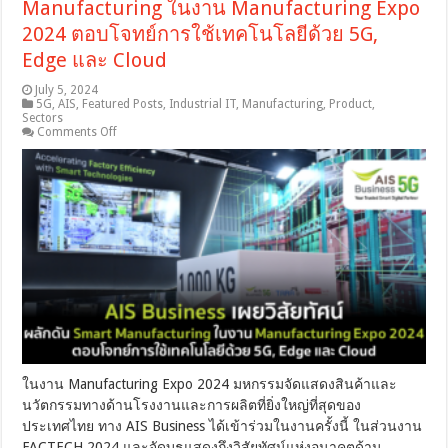
Manufacturing ในงาน Manufacturing Expo
2024 ตอบโจทย์การใช้เทคโนโลยีด้วย 5G,
Edge และ Cloud
July 5, 2024
5G
,
AIS
,
Featured Posts
,
Industrial IT
,
Manufacturing
,
Product
,
Sectors
on
Comments Off
AIS
Business
เผย
วิสัย
ทัศน์
ผลัก
ดัน
Smart
Manufacturing
ใน
งาน
Manufacturing
Expo
2024
ตอบ
ในงาน Manufacturing Expo 2024 มหกรรมจัดแสดงสินค้าและ
โจทย์
นวัตกรรมทางด้านโรงงานและการผลิตที่ยิ่งใหญ่ที่สุดของ
การ
ประเทศไทย ทาง AIS Business ได้เข้าร่วมในงานครั้งนี้ ในส่วนงาน
ใช้
FACTECH 2024 และจัดบูธแสดงถึงวิสัยทัศน์แห่งอนาคตด้าน