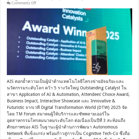
on
Comments Off
AI
AIS
[PR]
ดัน
5G
Use
Case
คว้า
5
รางวัล
ใน
งาน
Digital
Transformation
World
2025
โดย
AIS ตอกย้ำความเป็นผู้นำด้านเทคโนโลยีโครงข่ายอัจฉริยะและ
TM
Forum
นวัตกรรมระดับโลก คว้า 5 รางวัลใหญ่ Outstanding Catalyst ใน
ต่อ
สาขา Application of AI & Automation, Attendees’ Choice Award,
เนื่อง
Business Impact, Interactive Showcase และ Innovative &
เป็น
Futuristic จากเวที Digital Transformation World (DTW) 2025 จัด
ปี
โดย TM Forum สมาคมผู้ให้บริการและซัพพลายเออร์ใน
ที่
3
อุตสาหกรรมโทรคมนาคมระดับโลก ต่อเนื่องเป็นปีที่ 3 สะท้อนถึง
ตอกย้ำ
ศักยภาพของ AIS ในฐานะผู้นำด้านการพัฒนา Autonomous
ความ
Network ที่แข็งแกร่ง พร้อมก้าวสู่การเป็น Cognitive Tech-Co ซึ่งถือ
แข็งแกร่ง