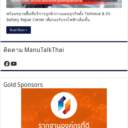
ครบ
วงจร
เผย
พร้อมขยายพื้นที่บริการลูกค้ากางแผนธุรกิจตั้ง Technical & EV
ลงทุน
Battery Repair Center เพื่อรองรับรถไฟฟ้าเต็มขั้น
เพิ่ม
50
Read More »
ล้าน
ยก
ระดับ
โชว์รูม
ติดตาม ManuTalkThai
และ
ศูนย์
https://www.facebook.com/manutalktha
YouTube
บริการ
สาขา
ถนน
เพชรบุรี
Gold Sponsors
ตัด
ใหม่