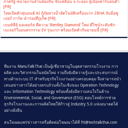
ภาครัฐ-หน่วยงานส่วนท้องถิ่น ขับเคลื่อน จ.ระยอง สู่เมืองคาร์บอนต่ำ
[PR]
ไทยเปิดตัวหุ่นยนต์ AI กู้ภัยทางน้ำอัตโนมัติเครื่องแรก ZBHA จับมือซู
เปอร์ การ์ด นำร่องที่ภูเก็ต [PR]
เบนท์ลีย์ มอเตอร์ส ตีความ ‘Bentley Diamond’ ใหม่ ดีไซน์ระดับซิก
เนเจอร์ในยนตรกรรม EV รุ่นแรก พร้อมเปิดตัวกันยายนนี้ [PR]
ทีมงาน ManuTalkThai เป็นผู้เชี่ยวชาญในอุตสาหกรรมโรงงาน การ
ผลิต และวิศวกรรมในสมัยใหม่ รวมถึงยังมีความรู้และประสบการณ์
ทางด้านระบบ IT สำหรับธุรกิจโรงงานอย่างครอบคลุม จึงสามารถนำ
เสนอข่าวสารได้อย่างครบถ้วนทั้งในเชิงของ Operation Technology
และ Information Technology พร้อมทั้งยังมีความสนใจในด้าน
Environmental, Social, and Governance (ESG) ตอบโจทย์การช่วย
ธุรกิจโรงงานและการผลิตไทยให้ก้าวสู่ Industry 5.0 แห่งอนาคตได้
อย่างยั่งยืน
สนใจเผยแพร่ข่าวสารหรือติดต่อโฆษณาได้ที่
ftt@techtalkthai.com