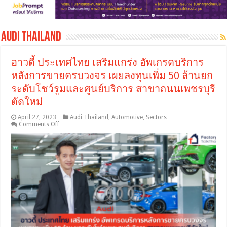
Audi Thailand
อาวดี้ ประเทศไทย เสริมแกร่ง อัพเกรดบริการ
หลังการขายครบวงจร เผยลงทุนเพิ่ม 50 ล้านยก
ระดับโชว์รูมและศูนย์บริการ สาขาถนนเพชรบุรี
ตัดใหม่
April 27, 2023
Audi Thailand
,
Automotive
,
Sectors
on
Comments Off
อาว
ดี้
ประเทศไทย
เสริม
แกร่ง
อัพเกรด
บริการ
หลัง
การ
ขาย