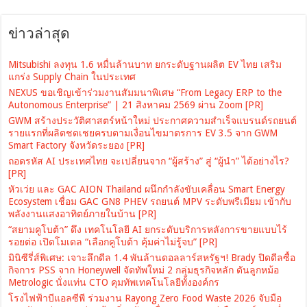
ข่าวล่าสุด
Mitsubishi ลงทุน 1.6 หมื่นล้านบาท ยกระดับฐานผลิต EV ไทย เสริม
แกร่ง Supply Chain ในประเทศ
NEXUS ขอเชิญเข้าร่วมงานสัมมนาพิเศษ “From Legacy ERP to the
Autonomous Enterprise” | 21 สิงหาคม 2569 ผ่าน Zoom [PR]
GWM สร้างประวัติศาสตร์หน้าใหม่ ประกาศความสำเร็จแบรนด์รถยนต์
รายแรกที่ผลิตชดเชยครบตามเงื่อนไขมาตรการ EV 3.5 จาก GWM
Smart Factory จังหวัดระยอง [PR]
ถอดรหัส AI ประเทศไทย จะเปลี่ยนจาก “ผู้สร้าง” สู่ “ผู้นำ” ได้อย่างไร?
[PR]
หัวเว่ย และ GAC AION Thailand ผนึกกำลังขับเคลื่อน Smart Energy
Ecosystem เชื่อม GAC GN8 PHEV รถยนต์ MPV ระดับพรีเมียม เข้ากับ
พลังงานแสงอาทิตย์ภายในบ้าน [PR]
“สยามคูโบต้า” ดึง เทคโนโลยี AI ยกระดับบริการหลังการขายแบบไร้
รอยต่อ เปิดโมเดล “เลือกคูโบต้า คุ้มค่าไม่รู้จบ” [PR]
มินิซีรี่ส์พิเศษ: เจาะลึกดีล 1.4 พันล้านดอลลาร์สหรัฐฯ! Brady ปิดดีลซื้อ
กิจการ PSS จาก Honeywell จัดทัพใหม่ 2 กลุ่มธุรกิจหลัก ดันลูกหม้อ
Metrologic นั่งแท่น CTO คุมทัพเทคโนโลยีทั้งองค์กร
โรงไฟฟ้าบีแอลซีพี ร่วมงาน Rayong Zero Food Waste 2026 จับมือ