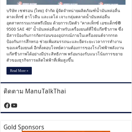
เท็กซ์
เอช
บริษัท เชฟรอน (ไทย) จำกัด ผู้จัดจำหน่ายผลิตภัณฑ์น้ำมันหล่อลื่น
แด็กซ์®
คาลเท็กซ์ ฮาโวลีน และเดโล่ เจาะกลุ่มตลาดน้ำมันหล่อลื่น
9500
อุตสาหกรรมเกรดพรีเมียม ด้วยการเปิดตัว “คาลเท็กซ์ เอชแด็กซ์®
SAE
40”
9500 SAE 40” น้ำมันหล่อลื่นสำหรับเครื่องยนต์ที่ใช้แก๊สชีวภาพ ซึ่ง
รองรับ
มีสารป้องกันการกัดกร่อนของอุปกรณ์ภายในเครื่องยนต์จากกรด
การ
ป้องกันการสึกหรอ ช่วยเพิ่มสมรรถนะและยืดระยะเวลาการทำงาน
ใช้
ของเครื่องยนต์ อีกทั้งตอบโจทย์ความต้องการของโรงไฟฟ้าพลังงาน
แก๊ส
แก๊สชีวภาพได้อย่างมีประสิทธิภาพ พร้อมรองรับแนวโน้มการขยาย
ชีวภาพ
ตัวของธุรกิจการผลิตไฟฟ้าที่เพิ่มสูงขึ้น
เพิ่ม
ขึ้น
Read More »
ติดตาม ManuTalkThai
https://www.facebook.com/manutalktha
YouTube
Gold Sponsors