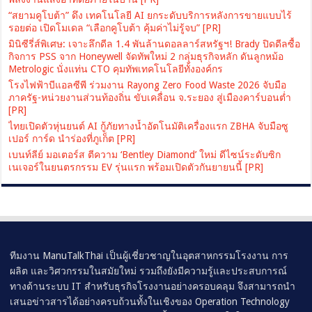
“สยามคูโบต้า” ดึง เทคโนโลยี AI ยกระดับบริการหลังการขายแบบไร้
รอยต่อ เปิดโมเดล “เลือกคูโบต้า คุ้มค่าไม่รู้จบ” [PR]
มินิซีรี่ส์พิเศษ: เจาะลึกดีล 1.4 พันล้านดอลลาร์สหรัฐฯ! Brady ปิดดีลซื้อ
กิจการ PSS จาก Honeywell จัดทัพใหม่ 2 กลุ่มธุรกิจหลัก ดันลูกหม้อ
Metrologic นั่งแท่น CTO คุมทัพเทคโนโลยีทั้งองค์กร
โรงไฟฟ้าบีแอลซีพี ร่วมงาน Rayong Zero Food Waste 2026 จับมือ
ภาครัฐ-หน่วยงานส่วนท้องถิ่น ขับเคลื่อน จ.ระยอง สู่เมืองคาร์บอนต่ำ
[PR]
ไทยเปิดตัวหุ่นยนต์ AI กู้ภัยทางน้ำอัตโนมัติเครื่องแรก ZBHA จับมือซู
เปอร์ การ์ด นำร่องที่ภูเก็ต [PR]
เบนท์ลีย์ มอเตอร์ส ตีความ ‘Bentley Diamond’ ใหม่ ดีไซน์ระดับซิก
เนเจอร์ในยนตรกรรม EV รุ่นแรก พร้อมเปิดตัวกันยายนนี้ [PR]
ทีมงาน ManuTalkThai เป็นผู้เชี่ยวชาญในอุตสาหกรรมโรงงาน การ
ผลิต และวิศวกรรมในสมัยใหม่ รวมถึงยังมีความรู้และประสบการณ์
ทางด้านระบบ IT สำหรับธุรกิจโรงงานอย่างครอบคลุม จึงสามารถนำ
เสนอข่าวสารได้อย่างครบถ้วนทั้งในเชิงของ Operation Technology