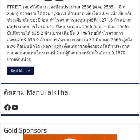
บาท
FTREIT เผยครึ่งปีแรกของปีงบประมาณ 2566 (ต.ค. 2565 – มี.ค.
อวด
2566) กวาดรายได้รวม 1,867.3 ล้านบาท เติบโต 3.0% เมื่อเทียบกับ
พอร์ตฯ
โรงงาน-
ช่วงเดียวกันของปีก่อน กำไรจากการลงทุนสุทธิที่ 1,271.6 ล้านบาท
คลัง
ผลประกอบการไตรมาส 2 ปีงบประมาณ 2566 (ม.ค. – มี.ค. 2566)
สินค้า
บันทึกรายได้ 935.2 ล้านบาท เพิ่มขึ้น 3.1% โดยมีกำไรจากการ
ผู้
ลงทุนสุทธิ 635.9 ล้านบาท อัตราการเช่า ณ 31 มีนาคม 2566 สูงถึง
เช่า
88% ถือเป็นนิวไฮ (New High) ตั้งแต่การก่อตั้งกองทรัสต์ฯ ประกาศ
แน่น
จ่ายผลตอบแทนไตรมาสที่ 2 แก่ผู้ถือหน่วยทรัสต์ในอัตรา 0.1870
อัตรา
บาทต่อหน่วย
การ
เช่า
Read More »
นิวไฮ!
ติดตาม ManuTalkThai
https://www.facebook.com/manutalktha
YouTube
Gold Sponsors