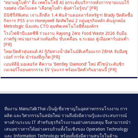
“สยามคูโบต้า” ดึง เทคโนโลยี AI ยกระดับบริการหลังการขายแบบไร้
รอยต่อ เปิดโมเดล “เลือกคูโบต้า คุ้มค่าไม่รู้จบ” [PR]
มินิซีรี่ส์พิเศษ: เจาะลึกดีล 1.4 พันล้านดอลลาร์สหรัฐฯ! Brady ปิดดีลซื้อ
กิจการ PSS จาก Honeywell จัดทัพใหม่ 2 กลุ่มธุรกิจหลัก ดันลูกหม้อ
Metrologic นั่งแท่น CTO คุมทัพเทคโนโลยีทั้งองค์กร
โรงไฟฟ้าบีแอลซีพี ร่วมงาน Rayong Zero Food Waste 2026 จับมือ
ภาครัฐ-หน่วยงานส่วนท้องถิ่น ขับเคลื่อน จ.ระยอง สู่เมืองคาร์บอนต่ำ
[PR]
ไทยเปิดตัวหุ่นยนต์ AI กู้ภัยทางน้ำอัตโนมัติเครื่องแรก ZBHA จับมือซู
เปอร์ การ์ด นำร่องที่ภูเก็ต [PR]
เบนท์ลีย์ มอเตอร์ส ตีความ ‘Bentley Diamond’ ใหม่ ดีไซน์ระดับซิก
เนเจอร์ในยนตรกรรม EV รุ่นแรก พร้อมเปิดตัวกันยายนนี้ [PR]
ทีมงาน ManuTalkThai เป็นผู้เชี่ยวชาญในอุตสาหกรรมโรงงาน การ
ผลิต และวิศวกรรมในสมัยใหม่ รวมถึงยังมีความรู้และประสบการณ์
ทางด้านระบบ IT สำหรับธุรกิจโรงงานอย่างครอบคลุม จึงสามารถนำ
เสนอข่าวสารได้อย่างครบถ้วนทั้งในเชิงของ Operation Technology
และ Information Technology พร้อมทั้งยังมีความสนใจในด้าน