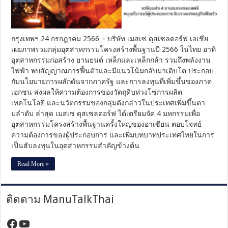
โครงสร้าง
พื้น
ฐาน
ใน
กรุงเทพฯ 24 กรกฎาคม 2566 – บริษัท เมสเซ่ ดุสเซลดอร์ฟ เอเชีย
ไทย
เผยภาพรวมกลุ่มอุตสาหกรรมโครงสร้างพื้นฐานปี 2566 ในไทย อาทิ
ปี
อุตสาหกรรมก่อสร้าง ยานยนต์ เหล็กและเหล็กกล้า รวมถึงพลังงาน
66
ไฟฟ้า พบสัญญาณการฟื้นตัวและมีแนวโน้มกลับมาเติบโต ประกอบ
ส่ง
สัญญาณ
กับนโยบายการผลักดันจากภาครัฐ และการลงทุนที่เพิ่มขึ้นของภาค
กลับ
เอกชน ส่งผลให้ความต้องการของวัตถุดิบห่วงโซ่การผลิต
มา
เทคโนโลยี และนวัตกรรมของกลุ่มดังกล่าวในประเทศเพิ่มขึ้นตา
โต
มลําดับ ล่าสุด เมสเซ่ ดุสเซลดอร์ฟ ได้เตรียมจัด 4 มหกรรมเพื่อ
เตรียม
อุตสาหกรรมโครงสร้างพื้นฐานครั้งใหญ่ของอาเซียน ตอบโจทย์
ส่ง
ความต้องการของผู้ประกอบการ และเพิ่มบทบาทประเทศไทยในการ
4
เป็นฮับลงทุนในอุตสาหกรรมสําคัญข้างต้น
งาน
เมกะ
Read More »
เทรด
แฟร์
หนุน
ดีมานด์
ติดตาม ManuTalkThai
ผู้
ประกอบ
https://www.facebook.com/manutalktha
YouTube
การ