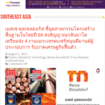
Southeast Asia
เมสเซ่ ดุสเซลดอร์ฟ ชี้อุตสาหกรรมโครงสร้าง
พื้นฐานในไทยปี 66 ส่งสัญญาณกลับมาโต
เตรียมส่ง 4 งานเมกะเทรดแฟร์หนุนดีมานด์ผู้
ประกอบการ รับภาคเศรษฐกิจฟื้นตัว
August 2, 2023
Events
,
Industrial Technology
,
Messe Dusseldoft
,
Press Release
,
Southeast Asia
on
Comments Off
เม
สเซ่
ดุ
ส
เซ
ลด
อร์ฟ
ชี้
อุตสาหกรรม