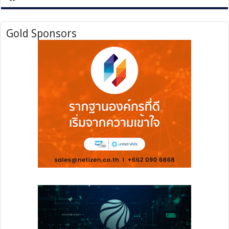
รับ
ภาค
เศรษฐกิจ
Gold Sponsors
ฟื้น
ตัว