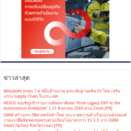
ข่าวล่าสุด
Mitsubishi ลงทุน 1.6 หมื่นล้านบาท ยกระดับฐานผลิต EV ไทย เสริม
แกร่ง Supply Chain ในประเทศ
NEXUS ขอเชิญเข้าร่วมงานสัมมนาพิเศษ “From Legacy ERP to the
Autonomous Enterprise” | 21 สิงหาคม 2569 ผ่าน Zoom [PR]
GWM สร้างประวัติศาสตร์หน้าใหม่ ประกาศความสำเร็จแบรนด์รถยนต์
รายแรกที่ผลิตชดเชยครบตามเงื่อนไขมาตรการ EV 3.5 จาก GWM
Smart Factory จังหวัดระยอง [PR]