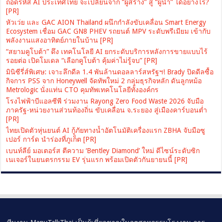
ถอดรหัส AI ประเทศไทย จะเปลี่ยนจาก “ผู้สร้าง” สู่ “ผู้นำ” ได้อย่างไร?
[PR]
หัวเว่ย และ GAC AION Thailand ผนึกกำลังขับเคลื่อน Smart Energy
Ecosystem เชื่อม GAC GN8 PHEV รถยนต์ MPV ระดับพรีเมียม เข้ากับ
พลังงานแสงอาทิตย์ภายในบ้าน [PR]
“สยามคูโบต้า” ดึง เทคโนโลยี AI ยกระดับบริการหลังการขายแบบไร้
รอยต่อ เปิดโมเดล “เลือกคูโบต้า คุ้มค่าไม่รู้จบ” [PR]
มินิซีรี่ส์พิเศษ: เจาะลึกดีล 1.4 พันล้านดอลลาร์สหรัฐฯ! Brady ปิดดีลซื้อ
กิจการ PSS จาก Honeywell จัดทัพใหม่ 2 กลุ่มธุรกิจหลัก ดันลูกหม้อ
Metrologic นั่งแท่น CTO คุมทัพเทคโนโลยีทั้งองค์กร
โรงไฟฟ้าบีแอลซีพี ร่วมงาน Rayong Zero Food Waste 2026 จับมือ
ภาครัฐ-หน่วยงานส่วนท้องถิ่น ขับเคลื่อน จ.ระยอง สู่เมืองคาร์บอนต่ำ
[PR]
ไทยเปิดตัวหุ่นยนต์ AI กู้ภัยทางน้ำอัตโนมัติเครื่องแรก ZBHA จับมือซู
เปอร์ การ์ด นำร่องที่ภูเก็ต [PR]
เบนท์ลีย์ มอเตอร์ส ตีความ ‘Bentley Diamond’ ใหม่ ดีไซน์ระดับซิก
เนเจอร์ในยนตรกรรม EV รุ่นแรก พร้อมเปิดตัวกันยายนนี้ [PR]