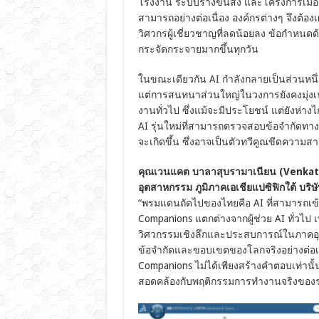
โรงงาน ระบบรางขนส่ง และโครงการเมือง
สามารถอย่างต่อเนื่อง องค์กรต่างๆ จึงต
วิศวกรผู้เชี่ยวชาญที่ลดน้อยลง ข้อกำหนดด้
กระจัดกระจายมากขึ้นทุกวัน
ในขณะเดียวกัน AI กำลังกลายเป็นส่วนหน
แต่การสนทนาส่วนใหญ่ในวงการยังคงมุ่งเน
งานทั่วไป ซึ่งแม้จะมีประโยชน์ แต่ยังห่
AI รุ่นใหม่ที่สามารถตรวจสอบข้อจำกัดทา
จะเกิดขึ้น ซึ่งอาจเป็นตัวทวีคูณขีดความส
คุณเวนแคต บาลาสุบรามาเนียน (Venkat 
อุตสาหกรรม ภูมิภาคเอเชียแปซิฟิกใต้ บริ
“พรมแดนถัดไปของไทยคือ AI ที่สามารถเข้า
Companions แตกต่างจากผู้ช่วย AI ทั่วไ
วิศวกรรมเชิงลึกและประสบการณ์ในภาคอ
ข้อจำกัดและขอบเขตของโลกจริงอย่างต่อเน
Companions ไม่ได้เพียงสร้างคำตอบเท่านั
สอดคล้องกับพฤติกรรมการทำงานจริงของ