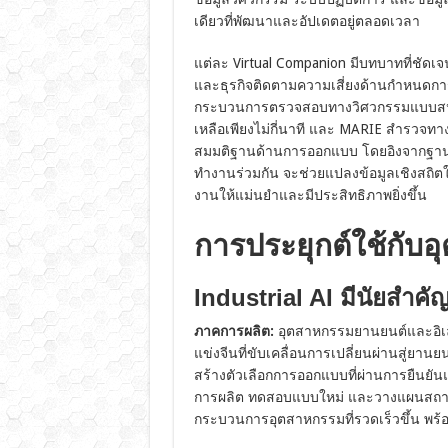
เดียวที่พัฒนาและอัปเดตอยู่ตลอดเวลา
แต่ละ Virtual Companion มีบทบาทที่ชั
และธุรกิจติดตามความเสี่ยงด้านกำหนดก
กระบวนการตรวจสอบทางวิศวกรรมแบบสหสา
เหลือเพียงไม่กี่นาที และ MARIE สำรวจทา
สมมติฐานด้านการออกแบบ โดยอิงจากฐานคว
ทำงานร่วมกัน จะช่วยแปลงข้อมูลเชิงสถิตใ
งานให้แม่นยำและมีประสิทธิภาพยิ่งขึ้น
การประยุกต์ใช้กั
Industrial AI มีนัยสำค
ภาคการผลิต:
อุตสาหกรรมยานยนต์และอิเล็
แข่งจีนที่ขับเคลื่อนการเปลี่ยนผ่านสู่ยา
สร้างตัวเลือกการออกแบบที่ผ่านการยืนยั
การผลิต ทดสอบแบบใหม่ และวางแผนสถานกา
กระบวนการอุตสาหกรรมที่รวดเร็วขึ้น พร