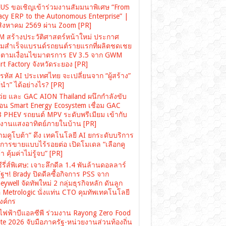
US ขอเชิญเข้าร่วมงานสัมมนาพิเศษ “From
acy ERP to the Autonomous Enterprise” |
สิงหาคม 2569 ผ่าน Zoom [PR]
 สร้างประวัติศาสตร์หน้าใหม่ ประกาศ
มสำเร็จแบรนด์รถยนต์รายแรกที่ผลิตชดเชย
ตามเงื่อนไขมาตรการ EV 3.5 จาก GWM
rt Factory จังหวัดระยอง [PR]
รหัส AI ประเทศไทย จะเปลี่ยนจาก “ผู้สร้าง”
“ผู้นำ” ได้อย่างไร? [PR]
เว่ย และ GAC AION Thailand ผนึกกำลังขับ
ื่อน Smart Energy Ecosystem เชื่อม GAC
 PHEV รถยนต์ MPV ระดับพรีเมียม เข้ากับ
งงานแสงอาทิตย์ภายในบ้าน [PR]
ามคูโบต้า” ดึง เทคโนโลยี AI ยกระดับบริการ
งการขายแบบไร้รอยต่อ เปิดโมเดล “เลือกคู
า คุ้มค่าไม่รู้จบ” [PR]
ซีรี่ส์พิเศษ: เจาะลึกดีล 1.4 พันล้านดอลลาร์
ฐฯ! Brady ปิดดีลซื้อกิจการ PSS จาก
ywell จัดทัพใหม่ 2 กลุ่มธุรกิจหลัก ดันลูก
อ Metrologic นั่งแท่น CTO คุมทัพเทคโนโลยี
องค์กร
ไฟฟ้าบีแอลซีพี ร่วมงาน Rayong Zero Food
te 2026 จับมือภาครัฐ-หน่วยงานส่วนท้องถิ่น