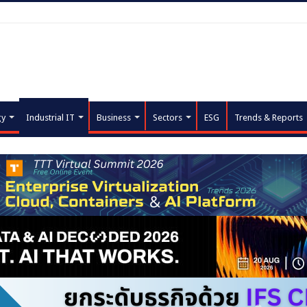
gy
Industrial IT
Business
Sectors
ESG
Trends & Reports