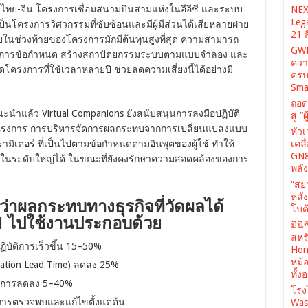
ไทย-จีน โครงการเชื่อมสนามบินสามแห่งในอีอีซี และระบบ
NEX
Leg
นโครงการวิศวกรรมที่ซับซ้อนและมีผู้มีส่วนได้เสียหลายฝ่าย
21 
บในช่วงท้ายของโครงการมักมีต้นทุนสูงที่สุด ความสามารถ
GWM
จัดการข้อกำหนด สร้างสถาปัตยกรรมระบบตามแบบจำลอง และ
ควา
งการที่ใช้เวลาหลายปี ช่วยลดความเสี่ยงนี้ได้อย่างมี
ครบ
Sma
ถอด
ะนำแล้ว Virtual Companions ยังสนับสนุนการลงมือปฏิบัติ
สู่ 
โครงการ การบริหารจัดการผลกระทบจากการเปลี่ยนแปลงแบบ
หัว
มิเตอร์ ที่เป็นไปตามข้อกำหนดตามอินพุตของผู้ใช้ ทำให้
เคล
GN8
ในระดับใหญ่ได้ ในขณะที่ยังคงรักษาความสอดคล้องของการ
พลั
“สย
หลั
ว่าผลกระทบทางธุรกิจที่วัดผลได้
โบต้
I ไปใช้งานประกอบด้วย
มินิ
สหรั
บัติการเร็วขึ้น 15–50%
Hone
หม้
zation Lead Time) ลดลง 25%
ทั้ง
รงการลดลง 5–40%
โรง
ารตรวจพบและแก้ไขตั้งแต่ต้น
Was