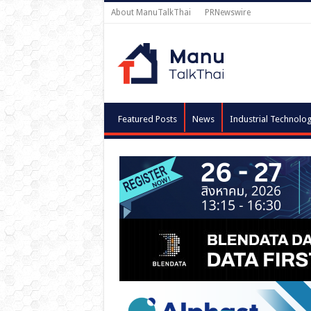
About ManuTalkThai
PRNewswire
Featured Posts
News
Industrial Technolo