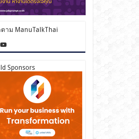
ดตาม ManuTalkThai
tps://www.facebook.com/manutalkthai/
YouTube
ld Sponsors