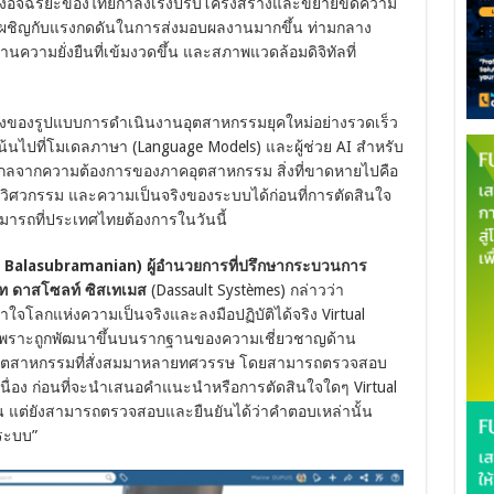
อัจฉริยะของไทยกำลังเร่งปรับโครงสร้างและขยายขีดความ
้องเผชิญกับแรงกดดันในการส่งมอบผลงานมากขึ้น ท่ามกลาง
านความยั่งยืนที่เข้มงวดขึ้น และสภาพแวดล้อมดิจิทัลที่
ึ่งของรูปแบบการดำเนินงานอุตสาหกรรมยุคใหม่อย่างรวดเร็ว
้นไปที่โมเดลภาษา (Language Models) และผู้ช่วย AI สำหรับ
างไกลจากความต้องการของภาคอุตสาหกรรม สิ่งที่ขาดหายไปคือ
งวิศวกรรม และความเป็นจริงของระบบได้ก่อนที่การตัดสินใจ
ามารถที่ประเทศไทยต้องการในวันนี้
Balasubramanian) ผู้อำนวยการที่ปรึกษากระบวนการ
ษัท ดาสโซลท์ ซิสเทเมส
(Dassault Systèmes) กล่าวว่า
ใจโลกแห่งความเป็นจริงและลงมือปฏิบัติได้จริง Virtual
ป เพราะถูกพัฒนาขึ้นบนรากฐานของความเชี่ยวชาญด้าน
ุตสาหกรรมที่สั่งสมมาหลายทศวรรษ โดยสามารถตรวจสอบ
ื่อง ก่อนที่จะนำเสนอคำแนะนำหรือการตัดสินใจใดๆ Virtual
้น แต่ยังสามารถตรวจสอบและยืนยันได้ว่าคำตอบเหล่านั้น
ระบบ”