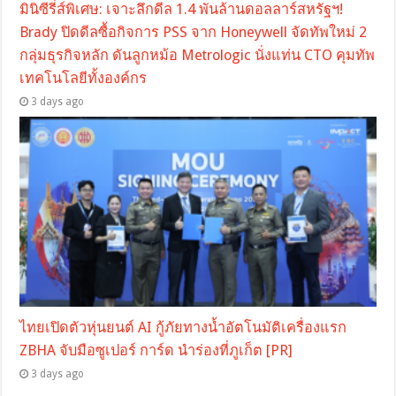
มินิซีรี่ส์พิเศษ: เจาะลึกดีล 1.4 พันล้านดอลลาร์สหรัฐฯ!
Brady ปิดดีลซื้อกิจการ PSS จาก Honeywell จัดทัพใหม่ 2
กลุ่มธุรกิจหลัก ดันลูกหม้อ Metrologic นั่งแท่น CTO คุมทัพ
เทคโนโลยีทั้งองค์กร
3 days ago
ไทยเปิดตัวหุ่นยนต์ AI กู้ภัยทางน้ำอัตโนมัติเครื่องแรก
ZBHA จับมือซูเปอร์ การ์ด นำร่องที่ภูเก็ต [PR]
3 days ago