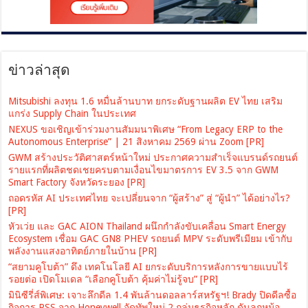
ข่าวล่าสุด
Mitsubishi ลงทุน 1.6 หมื่นล้านบาท ยกระดับฐานผลิต EV ไทย เสริม
แกร่ง Supply Chain ในประเทศ
NEXUS ขอเชิญเข้าร่วมงานสัมมนาพิเศษ “From Legacy ERP to the
Autonomous Enterprise” | 21 สิงหาคม 2569 ผ่าน Zoom [PR]
GWM สร้างประวัติศาสตร์หน้าใหม่ ประกาศความสำเร็จแบรนด์รถยนต์
รายแรกที่ผลิตชดเชยครบตามเงื่อนไขมาตรการ EV 3.5 จาก GWM
Smart Factory จังหวัดระยอง [PR]
ถอดรหัส AI ประเทศไทย จะเปลี่ยนจาก “ผู้สร้าง” สู่ “ผู้นำ” ได้อย่างไร?
[PR]
หัวเว่ย และ GAC AION Thailand ผนึกกำลังขับเคลื่อน Smart Energy
Ecosystem เชื่อม GAC GN8 PHEV รถยนต์ MPV ระดับพรีเมียม เข้ากับ
พลังงานแสงอาทิตย์ภายในบ้าน [PR]
“สยามคูโบต้า” ดึง เทคโนโลยี AI ยกระดับบริการหลังการขายแบบไร้
รอยต่อ เปิดโมเดล “เลือกคูโบต้า คุ้มค่าไม่รู้จบ” [PR]
มินิซีรี่ส์พิเศษ: เจาะลึกดีล 1.4 พันล้านดอลลาร์สหรัฐฯ! Brady ปิดดีลซื้อ
กิจการ PSS จาก Honeywell จัดทัพใหม่ 2 กลุ่มธุรกิจหลัก ดันลูกหม้อ