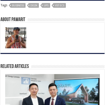
Tags
BUSINESS
DELTA
UPS
VST ECS
About pawarit
Related Articles