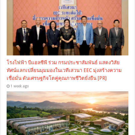
โรงไฟฟ้า บีแอลซีพี ร่วม กรมประชาสัมพันธ์ แสดงวิสัย
ทัศน์แลกเปลี่ยนมุมมองในเวทีเสวนา EEC มุ่งสร้างความ
เชื่อมั่น ดันเศรษฐกิจโตคู่คุณภาพชีวิตยั่งยืน [PR]
1 week ago