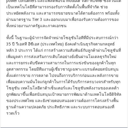
power containers และแพลตฟอร์ม modular Vari°ROW® ซึ่งล้วนแต่
เป็นเทคโนโลยีที่สามารถรองรับการติดตั้งในพื้นที่จำกัด ช่วย
ประหยัดพลังงาน และสามารถขยายขนาดได้ตามต้องการ พร้อมทั้ง
ผ่านมาตรฐาน Tier 3 และออกแบบมาเพื่อรองรับความต้องการของ
ทั้งหน่วยงานภาครัฐและภาคเอกชน
ทั้งนี้ ในฐานะผู้นำการจัดจำหน่ายโซลูชันไอทีที่มีประสบการณ์กว่า
35 ปี วีเอสที อีซีเอส (ประเทศไทย) ยังคงดำเนินธุรกิจตามกลยุทธ์
หลัก 3 ประการ ได้แก่ การสร้างความสัมพันธ์กับลูกค้าผ่านโซลูชันที่
เพิ่มมูลค่า การส่งเสริมการเติบโตอย่างยั่งยืนผ่านโมเดลธุรกิจใหม่
และการยกระดับขีดความสามารถในการแข่งขันของลูกค้าในทุก
อุตสาหกรรม โดยมีทีมงานผู้เชี่ยวชาญเฉพาะแบรนด์คอยสนับสนุน
ตั้งแต่การขาย การตลาด ไปจนถึงการบริการก่อนและหลังการขาย
เพื่อมอบความมั่นใจแก่ลูกค้าในการได้รับบริการครบวงจรสำหรับทุก
โซลูชัน เทคโนโลยีดาต้าเซ็นเตอร์และโซลูชันพลังงานของเดลต้า
ถูกพัฒนาขึ้นเพื่อสนับสนุนเป้าหมายการพัฒนาด้านเทคโนโลยีดิจิทัล
ของประเทศไทย และยังช่วยตอบสนองความต้องการโครงสร้างพื้น
ฐานด้านความปลอดภัย ประสิทธิภาพ และระบบการตอบสนองที่
รวดเร็ว