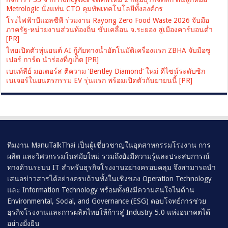
Metrologic นั่งแท่น CTO คุมทัพเทคโนโลยีทั้งองค์กร
โรงไฟฟ้าบีแอลซีพี ร่วมงาน Rayong Zero Food Waste 2026 จับมือ
ภาครัฐ-หน่วยงานส่วนท้องถิ่น ขับเคลื่อน จ.ระยอง สู่เมืองคาร์บอนต่ำ
[PR]
ไทยเปิดตัวหุ่นยนต์ AI กู้ภัยทางน้ำอัตโนมัติเครื่องแรก ZBHA จับมือซู
เปอร์ การ์ด นำร่องที่ภูเก็ต [PR]
เบนท์ลีย์ มอเตอร์ส ตีความ ‘Bentley Diamond’ ใหม่ ดีไซน์ระดับซิก
เนเจอร์ในยนตรกรรม EV รุ่นแรก พร้อมเปิดตัวกันยายนนี้ [PR]
ทีมงาน ManuTalkThai เป็นผู้เชี่ยวชาญในอุตสาหกรรมโรงงาน การ
ผลิต และวิศวกรรมในสมัยใหม่ รวมถึงยังมีความรู้และประสบการณ์
ทางด้านระบบ IT สำหรับธุรกิจโรงงานอย่างครอบคลุม จึงสามารถนำ
เสนอข่าวสารได้อย่างครบถ้วนทั้งในเชิงของ Operation Technology
และ Information Technology พร้อมทั้งยังมีความสนใจในด้าน
Environmental, Social, and Governance (ESG) ตอบโจทย์การช่วย
ธุรกิจโรงงานและการผลิตไทยให้ก้าวสู่ Industry 5.0 แห่งอนาคตได้
อย่างยั่งยืน