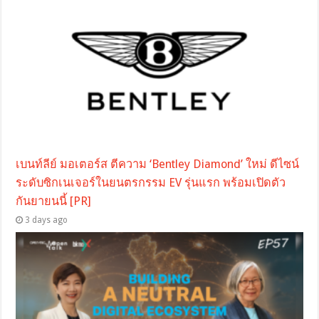
เบนท์ลีย์ มอเตอร์ส ตีความ ‘Bentley Diamond’ ใหม่ ดีไซน์
ระดับซิกเนเจอร์ในยนตรกรรม EV รุ่นแรก พร้อมเปิดตัว
กันยายนนี้ [PR]
3 days ago