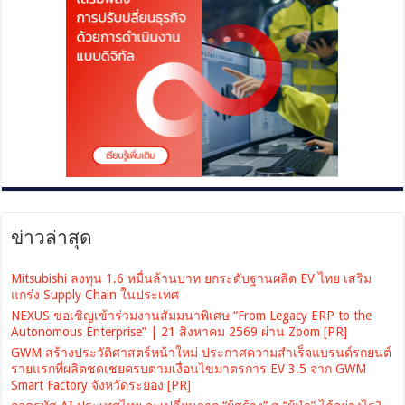
ข่าวล่าสุด
Mitsubishi ลงทุน 1.6 หมื่นล้านบาท ยกระดับฐานผลิต EV ไทย เสริม
แกร่ง Supply Chain ในประเทศ
NEXUS ขอเชิญเข้าร่วมงานสัมมนาพิเศษ “From Legacy ERP to the
Autonomous Enterprise” | 21 สิงหาคม 2569 ผ่าน Zoom [PR]
GWM สร้างประวัติศาสตร์หน้าใหม่ ประกาศความสำเร็จแบรนด์รถยนต์
รายแรกที่ผลิตชดเชยครบตามเงื่อนไขมาตรการ EV 3.5 จาก GWM
Smart Factory จังหวัดระยอง [PR]