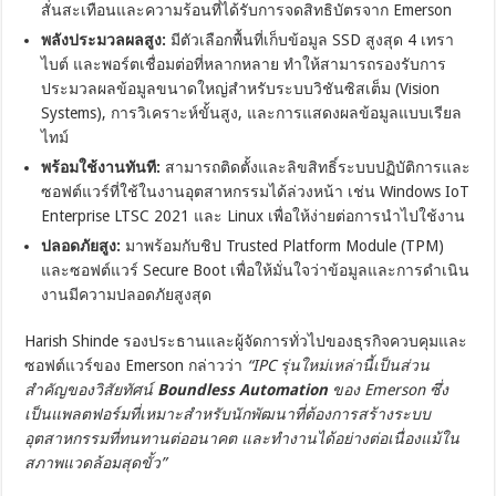
สั่นสะเทือนและความร้อนที่ได้รับการจดสิทธิบัตรจาก Emerson
พลังประมวลผลสูง:
มีตัวเลือกพื้นที่เก็บข้อมูล SSD สูงสุด 4 เทรา
ไบต์ และพอร์ตเชื่อมต่อที่หลากหลาย ทำให้สามารถรองรับการ
ประมวลผลข้อมูลขนาดใหญ่สำหรับระบบวิชันซิสเต็ม (Vision
Systems), การวิเคราะห์ขั้นสูง, และการแสดงผลข้อมูลแบบเรียล
ไทม์
พร้อมใช้งานทันที:
สามารถติดตั้งและลิขสิทธิ์ระบบปฏิบัติการและ
ซอฟต์แวร์ที่ใช้ในงานอุตสาหกรรมได้ล่วงหน้า เช่น Windows IoT
Enterprise LTSC 2021 และ Linux เพื่อให้ง่ายต่อการนำไปใช้งาน
ปลอดภัยสูง:
มาพร้อมกับชิป Trusted Platform Module (TPM)
และซอฟต์แวร์ Secure Boot เพื่อให้มั่นใจว่าข้อมูลและการดำเนิน
งานมีความปลอดภัยสูงสุด
Harish Shinde รองประธานและผู้จัดการทั่วไปของธุรกิจควบคุมและ
ซอฟต์แวร์ของ Emerson กล่าวว่า
“IPC รุ่นใหม่เหล่านี้เป็นส่วน
สำคัญของวิสัยทัศน์
Boundless Automation
ของ Emerson ซึ่ง
เป็นแพลตฟอร์มที่เหมาะสำหรับนักพัฒนาที่ต้องการสร้างระบบ
อุตสาหกรรมที่ทนทานต่ออนาคต และทำงานได้อย่างต่อเนื่องแม้ใน
สภาพแวดล้อมสุดขั้ว”