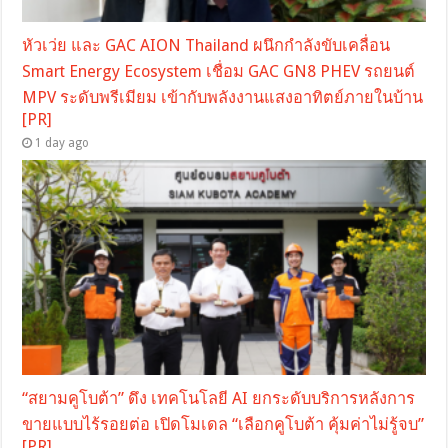
หัวเว่ย และ GAC AION Thailand ผนึกกำลังขับเคลื่อน
Smart Energy Ecosystem เชื่อม GAC GN8 PHEV รถยนต์
MPV ระดับพรีเมียม เข้ากับพลังงานแสงอาทิตย์ภายในบ้าน
[PR]
1 day ago
“สยามคูโบต้า” ดึง เทคโนโลยี AI ยกระดับบริการหลังการ
ขายแบบไร้รอยต่อ เปิดโมเดล “เลือกคูโบต้า คุ้มค่าไม่รู้จบ”
[PR]