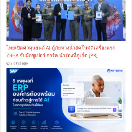
ไทยเปิดตัวหุ่นยนต์ AI กู้ภัยทางน้ำอัตโนมัติเครื่องแรก
ZBHA จับมือซูเปอร์ การ์ด นำร่องที่ภูเก็ต [PR]
2 days ago