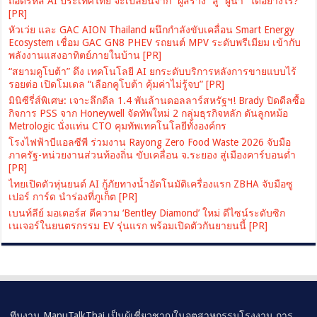
ถอดรหัส AI ประเทศไทย จะเปลี่ยนจาก “ผู้สร้าง” สู่ “ผู้นำ” ได้อย่างไร?
[PR]
หัวเว่ย และ GAC AION Thailand ผนึกกำลังขับเคลื่อน Smart Energy
Ecosystem เชื่อม GAC GN8 PHEV รถยนต์ MPV ระดับพรีเมียม เข้ากับ
พลังงานแสงอาทิตย์ภายในบ้าน [PR]
“สยามคูโบต้า” ดึง เทคโนโลยี AI ยกระดับบริการหลังการขายแบบไร้
รอยต่อ เปิดโมเดล “เลือกคูโบต้า คุ้มค่าไม่รู้จบ” [PR]
มินิซีรี่ส์พิเศษ: เจาะลึกดีล 1.4 พันล้านดอลลาร์สหรัฐฯ! Brady ปิดดีลซื้อ
กิจการ PSS จาก Honeywell จัดทัพใหม่ 2 กลุ่มธุรกิจหลัก ดันลูกหม้อ
Metrologic นั่งแท่น CTO คุมทัพเทคโนโลยีทั้งองค์กร
โรงไฟฟ้าบีแอลซีพี ร่วมงาน Rayong Zero Food Waste 2026 จับมือ
ภาครัฐ-หน่วยงานส่วนท้องถิ่น ขับเคลื่อน จ.ระยอง สู่เมืองคาร์บอนต่ำ
[PR]
ไทยเปิดตัวหุ่นยนต์ AI กู้ภัยทางน้ำอัตโนมัติเครื่องแรก ZBHA จับมือซู
เปอร์ การ์ด นำร่องที่ภูเก็ต [PR]
เบนท์ลีย์ มอเตอร์ส ตีความ ‘Bentley Diamond’ ใหม่ ดีไซน์ระดับซิก
เนเจอร์ในยนตรกรรม EV รุ่นแรก พร้อมเปิดตัวกันยายนนี้ [PR]
ทีมงาน ManuTalkThai เป็นผู้เชี่ยวชาญในอุตสาหกรรมโรงงาน การ