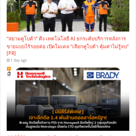
“สยามคูโบต้า” ดึง เทคโนโลยี AI ยกระดับบริการหลังการ
ขายแบบไร้รอยต่อ เปิดโมเดล “เลือกคูโบต้า คุ้มค่าไม่รู้จบ”
[PR]
1 day ago