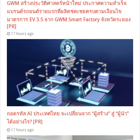
GWM สร้างประวัติศาสตร์หน้าใหม่ ประกาศความสำเร็จ
แบรนด์รถยนต์รายแรกที่ผลิตชดเชยครบตามเงื่อนไข
มาตรการ EV 3.5 จาก GWM Smart Factory จังหวัดระยอง
[PR]
17 hours ago
ถอดรหัส AI ประเทศไทย จะเปลี่ยนจาก “ผู้สร้าง” สู่ “ผู้นำ”
ได้อย่างไร? [PR]
17 hours ago