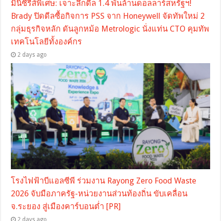
มินิซีรี่ส์พิเศษ: เจาะลึกดีล 1.4 พันล้านดอลลาร์สหรัฐฯ!
Brady ปิดดีลซื้อกิจการ PSS จาก Honeywell จัดทัพใหม่ 2
กลุ่มธุรกิจหลัก ดันลูกหม้อ Metrologic นั่งแท่น CTO คุมทัพ
เทคโนโลยีทั้งองค์กร
2 days ago
โรงไฟฟ้าบีแอลซีพี ร่วมงาน Rayong Zero Food Waste
2026 จับมือภาครัฐ-หน่วยงานส่วนท้องถิ่น ขับเคลื่อน
จ.ระยอง สู่เมืองคาร์บอนต่ำ [PR]
2 days ago