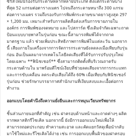
ซีรีส์ใหม่นี้รองรับกระดาษหลากหลายประเภท ตั้งแต่กระดาษบาง
ที่สุด 52 แกรมต่อตารางเมตร ไปจนถึงกระดาษหนาถึง 300 แกรม
ต่อตารางเมตร รวมถึงรองรับการพิมพ์กระดาษขนาดยาวสูงสุด 297
× 1,200 มม. เหมาะสำหรับการผลิตสื่อส่งเสริมการขายภายใน
องค์กร การพิมพ์ซองจดหมาย และโปสการ์ด ซึ่งเดิมจำกัดเฉพาะถาด
ป้อนแบบบายพาสในรุ่นก่อน ขณะนี้สามารถพิมพ์ได้จากถาด
มาตรฐาน แล้ว ช่วยเพิ่มประสิทธิภาพการพิมพ์ในแต่ละวัน นอกจาก
นี้ เสียงภายในเครื่องจากการจัดการกระดาษยังลดลงเมื่อเทียบกับรุ่น
ก่อน อันเป็นผลมาจากเทคโนโลยีลดเสียงที่ได้รับการปรับปรุงใหม่
โดยเฉพาะ **ฟินิชเชอร์** ซึ่งสามารถติดตั้งที่บริเวณถาดรับ
กระดาษด้านใน มาพร้อมดีไซน์เงียบที่ช่วยลดเสียงจากการกระแทก
และการขับเคลื่อน ลดระดับเสียงได้ถึง 60% เมื่อเทียบกับฟินิชเชอร์
รุ่นก่อน ช่วยรักษาบรรยากาศสำนักงานที่เงียบสงบและเอื้อต่อการ
ทำงาน
ออกแบบโดยคำนึงถึงความยั่งยืนและการหมุนเวียนทรัพยากร
ชิ้นส่วนภายนอกที่สำคัญ เช่น ฝาครอบด้านหน้าและถาดต่างๆ ผลิต
จากพลาสติกรีไซเคิล นอกจากนี้ ยังมีการออกแบบใหม่เพื่อให้
สามารถถอดประกอบ ทำความสะอาด และคัดแยกวัสดุเพื่อนำกลับ
มาใช้ใหม่และรีไซเคิลได้ง่าย เช่น การออกแบบพื้นผิวของฝาครอบ