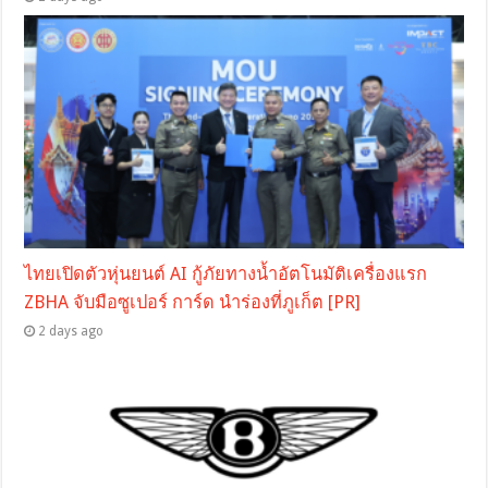
ไทยเปิดตัวหุ่นยนต์ AI กู้ภัยทางน้ำอัตโนมัติเครื่องแรก
ZBHA จับมือซูเปอร์ การ์ด นำร่องที่ภูเก็ต [PR]
2 days ago