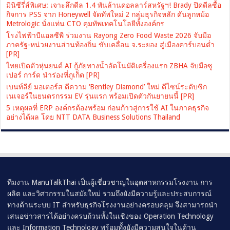
มินิซีรี่ส์พิเศษ: เจาะลึกดีล 1.4 พันล้านดอลลาร์สหรัฐฯ! Brady ปิดดีลซื้อ
กิจการ PSS จาก Honeywell จัดทัพใหม่ 2 กลุ่มธุรกิจหลัก ดันลูกหม้อ
Metrologic นั่งแท่น CTO คุมทัพเทคโนโลยีทั้งองค์กร
โรงไฟฟ้าบีแอลซีพี ร่วมงาน Rayong Zero Food Waste 2026 จับมือ
ภาครัฐ-หน่วยงานส่วนท้องถิ่น ขับเคลื่อน จ.ระยอง สู่เมืองคาร์บอนต่ำ
[PR]
ไทยเปิดตัวหุ่นยนต์ AI กู้ภัยทางน้ำอัตโนมัติเครื่องแรก ZBHA จับมือซู
เปอร์ การ์ด นำร่องที่ภูเก็ต [PR]
เบนท์ลีย์ มอเตอร์ส ตีความ ‘Bentley Diamond’ ใหม่ ดีไซน์ระดับซิก
เนเจอร์ในยนตรกรรม EV รุ่นแรก พร้อมเปิดตัวกันยายนนี้ [PR]
5 เหตุผลที่ ERP องค์กรต้องพร้อม ก่อนก้าวสู่การใช้ AI ในภาคธุรกิจ
อย่างได้ผล โดย NTT DATA Business Solutions Thailand
ทีมงาน ManuTalkThai เป็นผู้เชี่ยวชาญในอุตสาหกรรมโรงงาน การ
ผลิต และวิศวกรรมในสมัยใหม่ รวมถึงยังมีความรู้และประสบการณ์
ทางด้านระบบ IT สำหรับธุรกิจโรงงานอย่างครอบคลุม จึงสามารถนำ
เสนอข่าวสารได้อย่างครบถ้วนทั้งในเชิงของ Operation Technology
และ Information Technology พร้อมทั้งยังมีความสนใจในด้าน