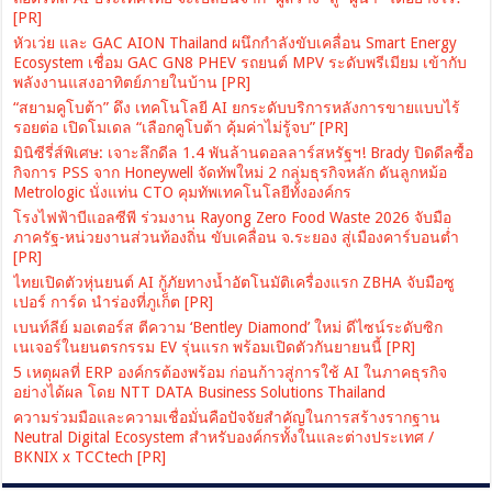
[PR]
หัวเว่ย และ GAC AION Thailand ผนึกกำลังขับเคลื่อน Smart Energy
Ecosystem เชื่อม GAC GN8 PHEV รถยนต์ MPV ระดับพรีเมียม เข้ากับ
พลังงานแสงอาทิตย์ภายในบ้าน [PR]
“สยามคูโบต้า” ดึง เทคโนโลยี AI ยกระดับบริการหลังการขายแบบไร้
รอยต่อ เปิดโมเดล “เลือกคูโบต้า คุ้มค่าไม่รู้จบ” [PR]
มินิซีรี่ส์พิเศษ: เจาะลึกดีล 1.4 พันล้านดอลลาร์สหรัฐฯ! Brady ปิดดีลซื้อ
กิจการ PSS จาก Honeywell จัดทัพใหม่ 2 กลุ่มธุรกิจหลัก ดันลูกหม้อ
Metrologic นั่งแท่น CTO คุมทัพเทคโนโลยีทั้งองค์กร
โรงไฟฟ้าบีแอลซีพี ร่วมงาน Rayong Zero Food Waste 2026 จับมือ
ภาครัฐ-หน่วยงานส่วนท้องถิ่น ขับเคลื่อน จ.ระยอง สู่เมืองคาร์บอนต่ำ
[PR]
ไทยเปิดตัวหุ่นยนต์ AI กู้ภัยทางน้ำอัตโนมัติเครื่องแรก ZBHA จับมือซู
เปอร์ การ์ด นำร่องที่ภูเก็ต [PR]
เบนท์ลีย์ มอเตอร์ส ตีความ ‘Bentley Diamond’ ใหม่ ดีไซน์ระดับซิก
เนเจอร์ในยนตรกรรม EV รุ่นแรก พร้อมเปิดตัวกันยายนนี้ [PR]
5 เหตุผลที่ ERP องค์กรต้องพร้อม ก่อนก้าวสู่การใช้ AI ในภาคธุรกิจ
อย่างได้ผล โดย NTT DATA Business Solutions Thailand
ความร่วมมือและความเชื่อมั่นคือปัจจัยสำคัญในการสร้างรากฐาน
Neutral Digital Ecosystem สำหรับองค์กรทั้งในและต่างประเทศ /
BKNIX x TCCtech [PR]