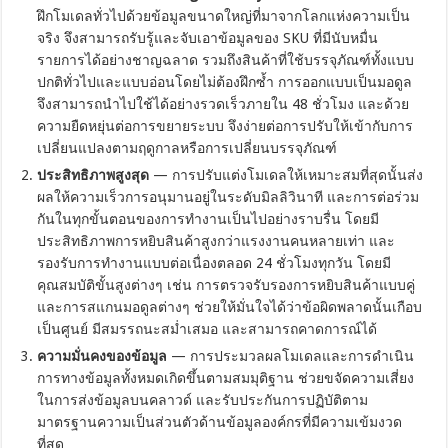
ฝึกโมเดลทั่วไปด้วยข้อมูลขนาดใหญ่ที่มาจากโลกแห่งความเป็น
จริง จึงสามารถรับรู้และจับเอาข้อมูลของ SKU ที่มีนับหมื่น
รายการได้อย่างชาญฉลาด รวมถึงสินค้าที่ใช้บรรจุภัณฑ์ทั้งแบบ
ปกติทั่วไปและแบบอ่อนโดยไม่ต้องฝึกซ้ำ การออกแบบเป็นมอดูล
จึงสามารถนำไปใช้ได้อย่างรวดเร็วภายใน 48 ชั่วโมง และด้วย
ความยืดหยุ่นต่อการขยายระบบ จึงง่ายต่อการปรับให้เข้ากับการ
เปลี่ยนแปลงตามฤดูกาลหรือการเปลี่ยนบรรจุภัณฑ์
ประสิทธิภาพสูงสุด
— การปรับแต่งโมเดลให้เหมาะสมที่สุดนั้นส่ง
ผลให้ความเร็วการอนุมานอยู่ในระดับมิลลิวินาที และการต่อร่วม
กันในทุกขั้นตอนของการทำงานเป็นไปอย่างราบรื่น โดยมี
ประสิทธิภาพการหยิบสินค้าสูงกว่าแรงงานคนหลายเท่า และ
รองรับการทำงานแบบต่อเนื่องตลอด 24 ชั่วโมงทุกวัน โดยมี
คุณสมบัติขั้นสูงต่างๆ เช่น การตรวจรับรองการหยิบสินค้าแบบคู่
และการสแกนมอดูลต่างๆ ช่วยให้มั่นใจได้ว่าข้อผิดพลาดนั้นเกือบ
เป็นศูนย์ มีสมรรถนะสม่ำเสมอ และสามารถคาดการณ์ได้
ความมั่นคงของข้อมูล
— การประมวลผลโมเดลและการดำเนิน
การทางข้อมูลทั้งหมดเกิดขึ้นตามสมมุติฐาน ช่วยขจัดความเสี่ยง
ในการส่งข้อมูลบนคลาวด์ และรับประกันการปฏิบัติตาม
มาตรฐานความเป็นส่วนตัวด้านข้อมูลองค์กรที่มีความเข้มงวด
ที่สุด