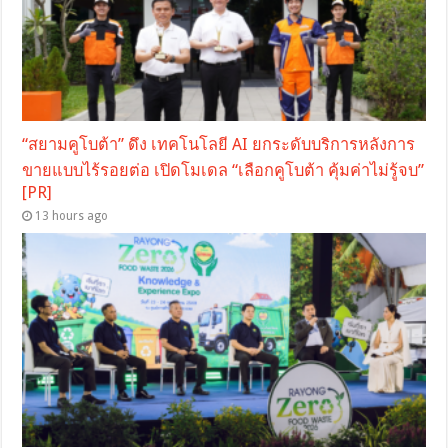
“สยามคูโบต้า” ดึง เทคโนโลยี AI ยกระดับบริการหลังการ
ขายแบบไร้รอยต่อ เปิดโมเดล “เลือกคูโบต้า คุ้มค่าไม่รู้จบ”
[PR]
13 hours ago