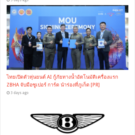
ไทยเปิดตัวหุ่นยนต์ AI กู้ภัยทางน้ำอัตโนมัติเครื่องแรก
ZBHA จับมือซูเปอร์ การ์ด นำร่องที่ภูเก็ต [PR]
3 days ago