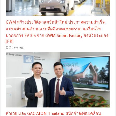
GWM สร้างประวัติศาสตร์หน้าใหม่ ประกาศความสำเร็จ
แบรนด์รถยนต์รายแรกที่ผลิตชดเชยครบตามเงื่อนไข
มาตรการ EV 3.5 จาก GWM Smart Factory จังหวัดระยอง
[PR]
2 days ago
หัวเว่ย และ GAC AION Thailand ผนึกกำลังขับเคลื่อน