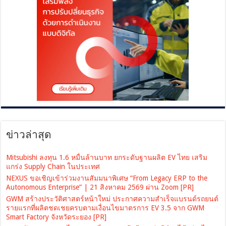
ข่าวล่าสุด
Mitsubishi ลงทุน 1.6 หมื่นล้านบาท ยกระดับฐานผลิต EV ไทย เสริม
แกร่ง Supply Chain ในประเทศ
NEXUS ขอเชิญเข้าร่วมงานสัมมนาพิเศษ “From Legacy ERP to the
Autonomous Enterprise” | 21 สิงหาคม 2569 ผ่าน Zoom [PR]
GWM สร้างประวัติศาสตร์หน้าใหม่ ประกาศความสำเร็จแบรนด์รถยนต์
รายแรกที่ผลิตชดเชยครบตามเงื่อนไขมาตรการ EV 3.5 จาก GWM
Smart Factory จังหวัดระยอง [PR]