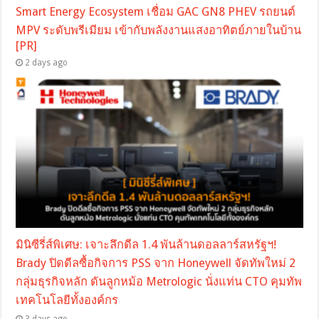
Smart Energy Ecosystem เชื่อม GAC GN8 PHEV รถยนต์
MPV ระดับพรีเมียม เข้ากับพลังงานแสงอาทิตย์ภายในบ้าน
[PR]
2 days ago
มินิซีรี่ส์พิเศษ: เจาะลึกดีล 1.4 พันล้านดอลลาร์สหรัฐฯ!
Brady ปิดดีลซื้อกิจการ PSS จาก Honeywell จัดทัพใหม่ 2
กลุ่มธุรกิจหลัก ดันลูกหม้อ Metrologic นั่งแท่น CTO คุมทัพ
เทคโนโลยีทั้งองค์กร
3 days ago