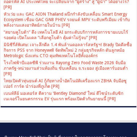
ถอดรหัส AI ประเทศไทย จะเปลี่ยนจาก “ผู้สร้าง” สู่ “ผู้นำ” ได้อย่างไร?
[PR]
หัวเว่ย และ GAC AION Thailand ผนึกกำลังขับเคลื่อน Smart Energy
Ecosystem เชื่อม GAC GN8 PHEV รถยนต์ MPV ระดับพรีเมียม เข้ากับ
พลังงานแสงอาทิตย์ภายในบ้าน [PR]
“สยามคูโบต้า” ดึง เทคโนโลยี AI ยกระดับบริการหลังการขายแบบไร้
รอยต่อ เปิดโมเดล “เลือกคูโบต้า คุ้มค่าไม่รู้จบ” [PR]
มินิซีรี่ส์พิเศษ: เจาะลึกดีล 1.4 พันล้านดอลลาร์สหรัฐฯ! Brady ปิดดีลซื้อ
กิจการ PSS จาก Honeywell จัดทัพใหม่ 2 กลุ่มธุรกิจหลัก ดันลูกหม้อ
Metrologic นั่งแท่น CTO คุมทัพเทคโนโลยีทั้งองค์กร
โรงไฟฟ้าบีแอลซีพี ร่วมงาน Rayong Zero Food Waste 2026 จับมือ
ภาครัฐ-หน่วยงานส่วนท้องถิ่น ขับเคลื่อน จ.ระยอง สู่เมืองคาร์บอนต่ำ
[PR]
ไทยเปิดตัวหุ่นยนต์ AI กู้ภัยทางน้ำอัตโนมัติเครื่องแรก ZBHA จับมือซู
เปอร์ การ์ด นำร่องที่ภูเก็ต [PR]
เบนท์ลีย์ มอเตอร์ส ตีความ ‘Bentley Diamond’ ใหม่ ดีไซน์ระดับซิก
เนเจอร์ในยนตรกรรม EV รุ่นแรก พร้อมเปิดตัวกันยายนนี้ [PR]